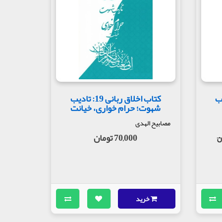
: تادیب
کتاب اخلاق ربانی 19: تادیب
شهوت؛ حرام خواری، خیانت
مصابیح الهدی
70,000 تومان
خرید