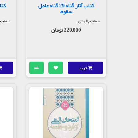
کتاب آثار گناه 29 گناه عامل
سقوط
مصابیح الهدی
مصابیح
220,000 تومان
خرید