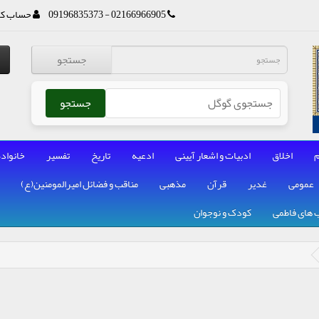
02166966905 - 09196835373
حساب کا
جستجو
جستجو
م
اخلاق
ادبیات و اشعار آیینی
ادعیه
تاریخ
تفسیر
خانواده
عمومی
غدیر
قرآن
مذهبی
مناقب و فضائل امیرالمومنین(ع)
 های فاطمی
کودک و نوجوان