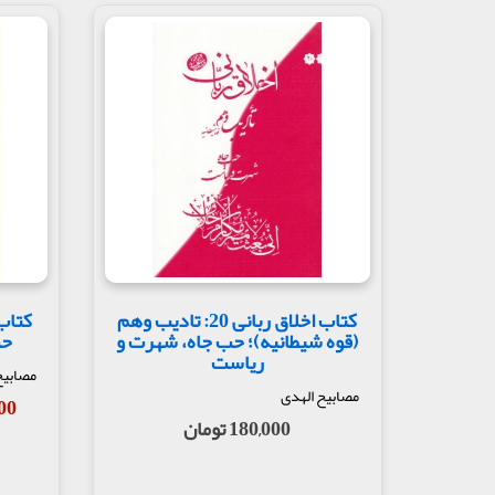
کتاب اخلاق ربانی 20: تادیب وهم
(قوه شیطانیه)؛ حب جاه، شهرت و
حب
ریاست
مصابیح
مصابیح الهدی
,000
180,000 تومان