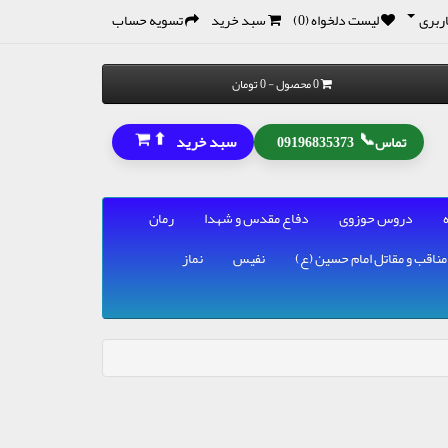
ربری
لیست دلخواه (0)
سبد خرید
تسویه حساب
0 محصول - 0 تومان
⬆
📞
سبد خرید
تماس
09196835373
دروس حوزوی
دفاع مقدس و شهدا
رمان
مناقب و مقاتل امام حسین (ع)
نفیس
نماز