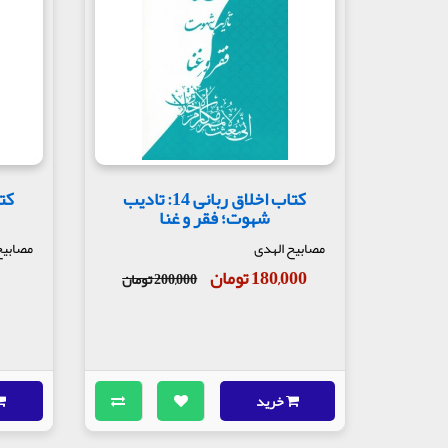
کتاب اخلاق ربانی 14: تادیب
شهوت؛ فقر و غنا
مصابیح الهدی
مصابیح
180,000 تومان
200,000 تومان
خرید