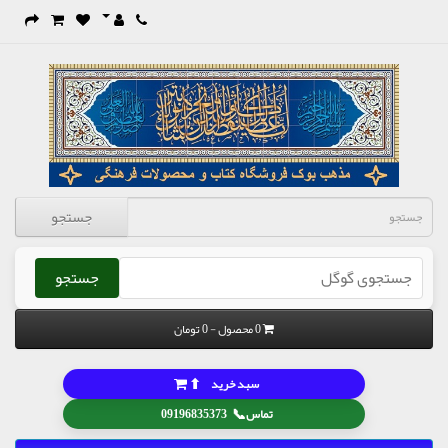
جستجو
جستجو
0 محصول - 0 تومان
⬆
سبد خرید
📞
تماس
09196835373