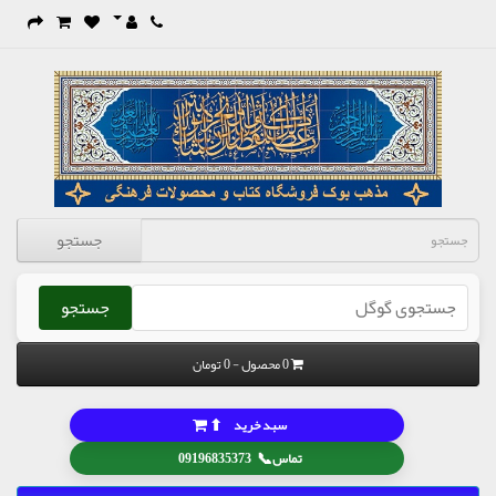
جستجو
جستجو
0 محصول - 0 تومان
⬆
سبد خرید
📞
تماس
09196835373