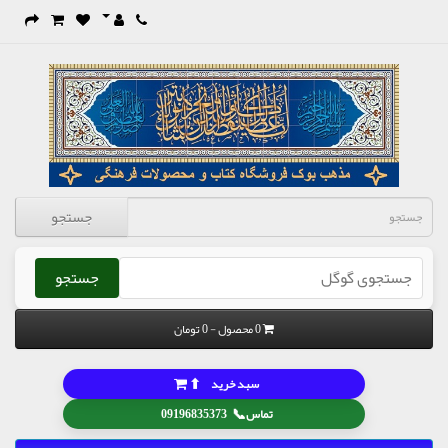
جستجو
جستجو
0 محصول - 0 تومان
⬆
سبد خرید
📞
تماس
09196835373