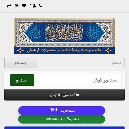
جستجو
جستجو
0 محصول - 0 تومان
⬆
سبد خرید
📞
تماس
09196835373