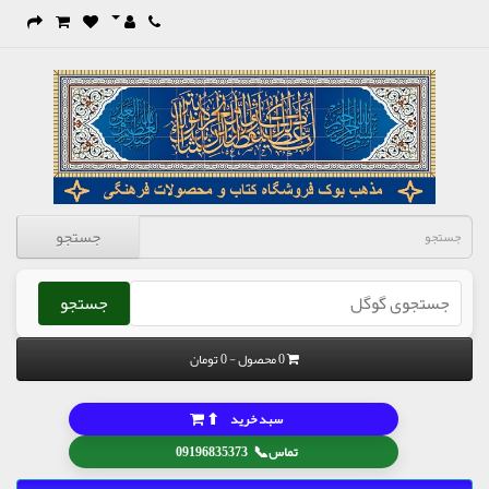
جستجو
جستجو
0 محصول - 0 تومان
⬆
سبد خرید
📞
تماس
09196835373