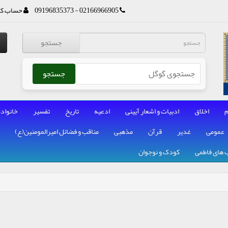
02166966905 - 09196835373
حساب کا
جستجو
جستجو
م
اخلاق
ادبیات و اشعار آیینی
ادعیه
تاریخ
تفسیر
خانواده
عمومی
غدیر
قرآن
مذهبی
مناقب و فضائل امیرالمومنین(ع)
 های فاطمی
کودک و نوجوان