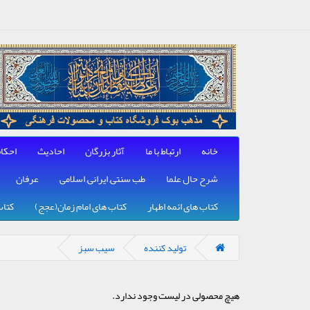
خانه
ارتباط با ما
آثار بزرگان
احادیث
احکا
شرح حال علما
طب سنتی, ایرانی, اسلامی
عرفان
کتاب های ائمه اطهار
کتاب های امام زمان(عجج)
کتاب
تولید کننده
سیب سبز
هیچ محصولی در لیست وجود ندارد.