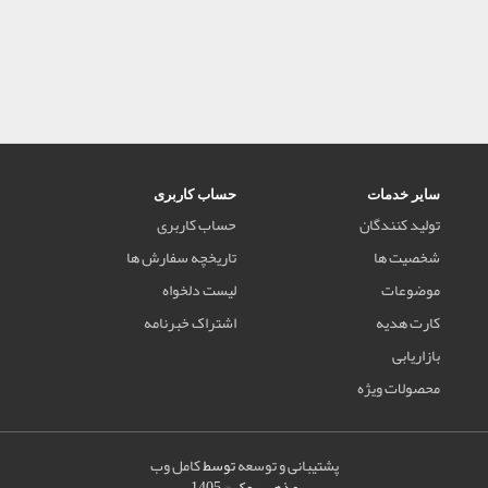
سایر خدمات
حساب کاربری
تولید کنندگان
حساب کاربری
شخصیت ها
تاریخچه سفارش ها
موضوعات
لیست دلخواه
کارت هدیه
اشتراک خبرنامه
بازاریابی
محصولات ویژه
پشتیبانی و توسعه
توسط
کامل وب
مذهب بوک © 1405