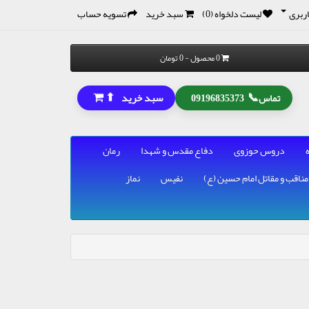
ربری
لیست دلخواه (0)
سبد خرید
تسویه حساب
0 محصول - 0 تومان
⬆
📞
سبد خرید
تماس
09196835373
دروس حوزوی
دفاع مقدس و شهدا
رمان
مناقب و مقاتل امام حسین (ع)
نفیس
نماز