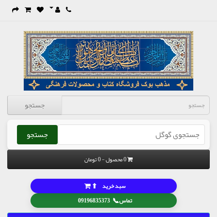
جستجو
جستجو
0 محصول - 0 تومان
⬆
سبد خرید
📞
تماس
09196835373