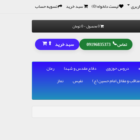
ربری
لیست دلخواه (0)
سبد خرید
تسویه حساب
0 محصول - 0 تومان
⬆
📞
سبد خرید
تماس
09196835373
دروس حوزوی
دفاع مقدس و شهدا
رمان
مناقب و مقاتل امام حسین (ع)
نفیس
نماز