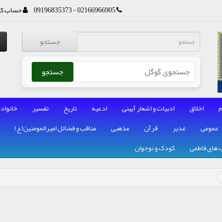
02166966905 - 09196835373
حساب کا
جستجو
جستجو
م
اخلاق
ادبیات و اشعار آیینی
ادعیه
تاریخ
تفسیر
خانواده
عمومی
غدیر
قرآن
مذهبی
مناقب و فضائل امیرالمومنین(ع)
 های فاطمی
کودک و نوجوان