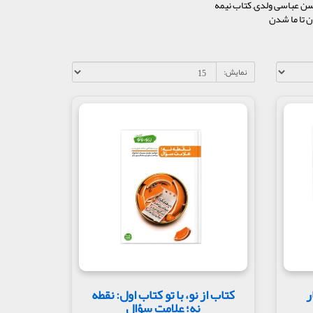
سن عباسی ولدی, کتاب نیمه
ن تا ما شدن
نمایش:
ر
کتاب از نو، با تو کتاب اول: نقطه
نه؛ علامت سؤال