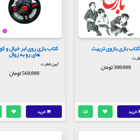
کتاب بازی بازوی تربیت
کتاب بازی روی ابر خیال و ک
های رو به زوال
طرت
آیین فطرت
300,000 تومان
560,000 تومان
خرید
خرید