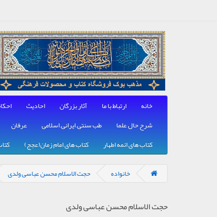
خانه
ارتباط با ما
آثار بزرگان
احادیث
احکا
شرح حال علما
طب سنتی, ایرانی, اسلامی
عرفان
کتاب های ائمه اطهار
کتاب های امام زمان(عجج)
کتاب
خانواده
حجت الاسلام محسن عباسی ولدی
حجت الاسلام محسن عباسی ولدی