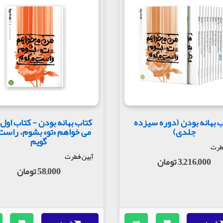
 بهانه بودن (دوره سیزده
کتاب بهانه بودن - کتاب اول
جلدی)
می خواهم «تو» بشوم، راست
گویم
طرت
آیین فطرت
3,216,000 تومان
58,000 تومان
خرید
خرید