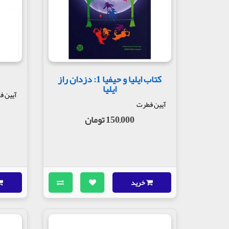
کتاب ایلیا و حیفیا 1: دزدان راز
ایلیا
آیین ف
آیین فطرت
150,000 تومان
خرید