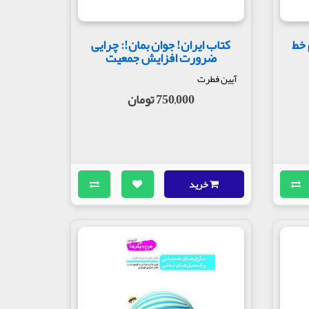
 خط
کتاب ایران! جوان بمان!: چرایی
ضرورت افزایش جمعیت
آیین فطرت
750,000 تومان
خرید