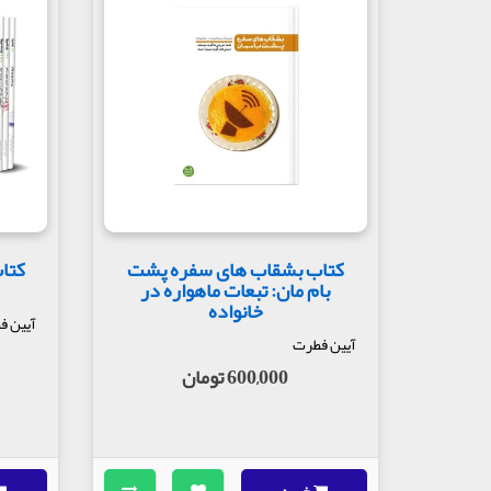
کتاب بشقاب های سفره پشت
کتاب
بام مان: تبعات ماهواره در
خانواده
آیین ف
آیین فطرت
600,000 تومان
خرید