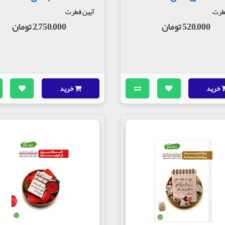
طرت
آیین فطرت
520,000 تومان
2,750,000 تومان
خرید
خرید