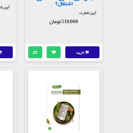
اشتغال؟
آیین ف
آیین فطرت
510,000 تومان
خرید