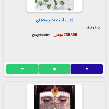
کتاب آب نبات پسته ای
چرخ و فلک
760,500 تومان
845,000 تومان