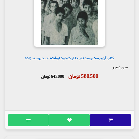
همیشه درست توی همین شرایط زمان کش می‌آد و واحد
گذشت زمان از ثانیه به شبانه‌ روز تغییر پیدا می‌کنه.
سیلون دست‌ به‌ سینه وایساده بود و داشت سعی می‌کرد
عمق نداشتۀ شعر رو بفهمه! چند بار به سرم زد بهشون
بگم: «ببینید بچه‌ها، این اصلا در سطحی نیست که
اسمش رو شعر بذارم. طرف یه چیزی خونده رفته.» اما
نمی‌شد. آبروریزی بود. بعد از اون‌ همه افاضات دربارۀ
شعر و ادب پارسی و مردم ادیب کشورم جای همچین
حرفی نبود. ویدد، که سمت چپ مغی نشسته بود و تا اون
‌موقع ساکت بود، گفت: «من فکر می‌کنم اصلا با معشوقش
کتاب آن بیست و سه نفر خاطرات خود نوشته احمد یوسف زاده
مؤدب حرف نمی‌زنه!» گفتم: «خب، البته بله، کلا شعرش
سوره مهر
جوری گفته شده که با آدم با فرهنگی طرف نباشیم!» مغی
گفت: «خب، بعدش چی می‌شه؟»
580,500 تومان
645,000 تومان
فهرست مطالب
پیش از آغاز
معیار مهم من از نظر استاد
معمای چهار دست مردد
خوشامدی لعنتی
تأثیر تلفظ دقیق کلمات بر نتیجه بحث
آغاز یه دوستی
خداوند شکلات و بحث رو دوست داره
روز اعتصاب، مستند آرته