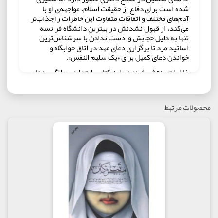
شده است برای دفاع از حقیقت اسلام. مواجهه‌ی او با
آدم‌های مختلف و اتفاقات متفاوت این خاطرات را جذاب‌تر
می‌کند، از قبول نشدنش در بهترین دانشگاه فرانسه
تنها به دلیل حجابش و دست ندادن با سرشناس‌ترین
اساتید مرد تا برگزاری دعای عهد در اتاق خوابگاه و
خواندن دعای کمیل برای «یک سلیم النفس».
خاطرات منتشر شده در این کتاب، ابتدا در وبلاگی به نام
«سفیر ایران» توسط نویسنده نوشته شده و سپس به
مرور بر آن خاطرات افزوده شده است.
ایشان در این کتاب، حدود سی خاطره را به رشته‌ی تحریر
محصولات مرتبط
درآورده و توضیح نیز داده‌اند که این مجموعه در واقع
بخش اندکی از تمام خاطرات ایشان است و ابراز
امیدواری کرده‌اند بتوانند فصل‌های بعدی این کتاب را
نیز بنویسند.وی در بخشی از وبلاگ خود نوشته: «چند
سال پیش وقتی برای تحصیل وارد فرانسه شدم، فکر
می‌کردم فقط یک دانشجوی دکترای طراحی صنعتی هستم.
اما دقایق زیادی نگذشت تا بفهمم پیش از اینکه دانشجو
باشم در هر مقطع یا هر رشته‌ای، نماینده ایرانم و رفتار و
گفتارم بیش از اینکه معرف "من" باشند، معرف یک
مسلمان ایرانی است. برای کسی مهم نبود من چه می‌کنم
و چه می‌خوانم. چیزی که اطرافیانم می‌خواستند بدانند