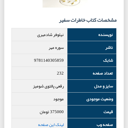
مشخصات کتاب خاطرات سفیر
نویسنده
نیلوفر شادمهری
ناشر
سوره مهر
شابک
9781140305859
تعداد صفحه
232
سایز و مدل
رقعی پالتوی شومیز
وضعیت موجودی
موجود
قیمت
375000
تومان
صفحه وب
لینک این صفحه