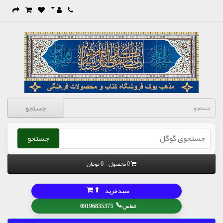
جستجو
جستجو
0 محصول - 0 تومان
⬆
سبد خرید
📞
تماس
09196835373