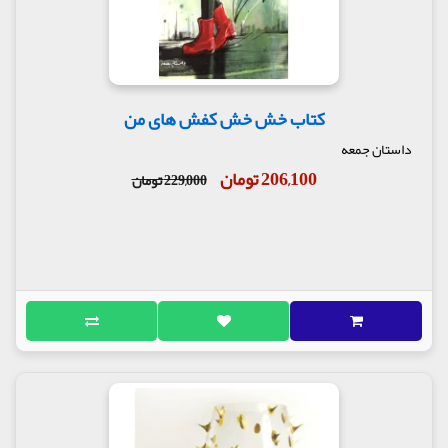
کتاب خش خش کفش های من
داستان جمعه
206,100 تومان
229,000 تومان