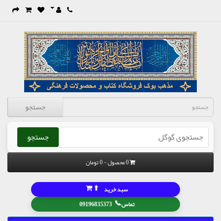
جستجو
جستجو
0 محصول - 0 تومان
⬆
سبد خرید
📞
تماس
09196835373