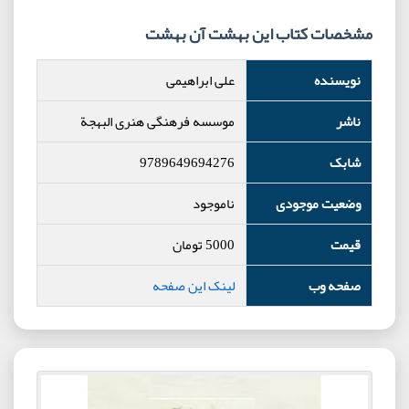
مشخصات کتاب این بهشت آن بهشت
نویسنده
علی ابراهیمی
ناشر
موسسه فرهنگی هنری البهجة
شابک
9789649694276
وضعیت موجودی
ناموجود
قیمت
5000
تومان
صفحه وب
لینک این صفحه