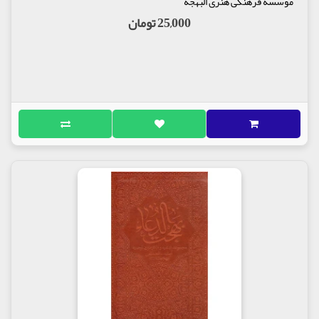
موسسه فرهنگی هنری البهجة
کوتاه بازنویسی کنند.
25,000 تومان
در بازنویسی این خاطرات سعی شد آن احساس و فضایی
که گوینده در آن قرار داشت، بدون تغییر منتقل شود.
امید آنکه خداوند متعال از کاستی‌های ما چشم پوشد و
ما را در سایۀ لطف و رحمت بی‌پایان خود قرار دهد.
در پشت کتاب میخوانیم :
گفت: «من در آمریکا زندگی می‌کنم. چهل‌وپنج کشور دنیا
را دیده‌ام. شمال هم رفته‌ام و گیلان شما را دیده‌ام. جای
قشنگی است. در دنیا جایی به این زیبایی ندیده‌ام؛ مثل
بهشت است! شما جای به آن قشنگی را ول کرده‌اید
آمده‌اید اینجا؟»
آقا گفت: «ما آن بهشت را با این بهشت عوض کرده‌ایم».
مولف : موسسه حفظ و نشر آثار آیت الله بهجت
ناشر : موسسه تنظیم و نشر آثار حضرت آیت الله العظمی
البهجة