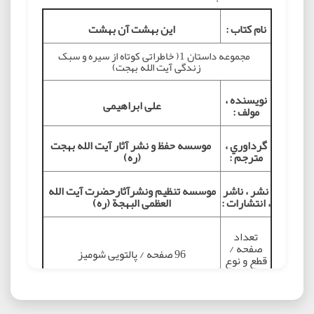
نام کتاب :
این بهشت آن بهشت
مجموعه داستان 1( خاطراتی کوتاه از سیره و سبک
زندگی آیت الله بهجت)
نويسنده ،
علی ابراهیمی
مولف :
گرداوري ،
موسسه حفظ و نشر آثار آیت الله بهجت
مترجم :
(ره)
نشر ، ناشر
موسسه تنظیم ونشرآثارحضرت آیت الله
، انتشارات :
العظمی البهجة (ره)
تعداد
صفحه /
96 صفحه / پالتویی شومیز
قطع و نوع
جلد :
نوبت چاپ و
اول 1396