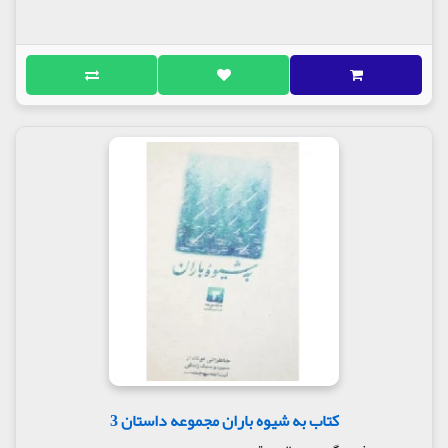
آیت‌الله بهجت: مراجعه به تَراجم (شرح حال) علمای سلَف
(گذشته)، به‌منزلۀ مراجعه به کتاب‌های معتبر اخلاقی
است. هرکس که طالب تهذیب و ترقّی در امور معنوی
است و می‌خواهد از زندگی و عمر خود چیزی استفاده کند،
شایسته است به شرح احوال آن‌ها نگاه کند؛ که چه کارها
می‌کردند.
آشنایان و نزدیکان حضرت آیت‌الله بهجت، کرامت ایشان
را نه در شفای مریض و اطلاع از غیب و طی‌ّالارض و موت
اختیاری، که با وجود همۀ این‌ها، در سخنان حکیمانه و
رفتار روزمرۀ ایشان می‌دانستند. او به‌راستی مصداق
کاملی بود از «کُونُوا دُعَاةَ النَّاسِ بِغَیْرِ اَلْسِنَتِکُمْ؛ با رفتار
خود، دعوت‌کننده [به‌سوی دین] باشید.»
از آنجاکه قالب و سبک داستان کوتاه، ساده، روان و کوتاه
است، مرکز تنظیم و نشر آثار حضرت آیت‌الله بهجت با
بهره‌گیری گزارش‌ها و مصاحبه‌هایی که از اطرافیان
ایشان، تهیه و سپس پیاده‌سازی، نمایه‌زنی و دسته‌بندی
شده بود، برای انتقال شیوه‌های رفتاری و معارفی است
که در رفتار ساده و صادقانۀ این عارف روشن‌ضمیر نمود
کتاب به شیوه باران مجموعه داستان 3
یافته بود، آنها را برای بازنویسی به دست نویسندگان
متعهد و مجرّب سپرد تا این خاطرات را در قالب داستان