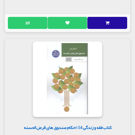
کتاب فقه و زندگی 54: احکام صندوق های قرض الحسنه