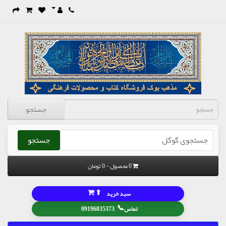
جستجو
جستجو
0 محصول - 0 تومان
⬆
سبد خرید
📞
تماس
09196835373