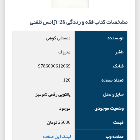
مشخصات کتاب فقه و زندگی 26: آژانس تلفنی
نویسنده
مصطفی کوهی
ناشر
معروف
شابک
9786006612669
تعداد صفحه
120
سایز و مدل
پالتویی رقعی شومیز
وضعیت موجودی
موجود
قیمت
25000
تومان
صفحه وب
لینک این صفحه