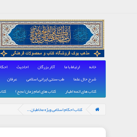
خانه
ارتباط با ما
آثار بزرگان
احادیث
احکا
شرح حال علما
طب سنتی, ایرانی, اسلامی
عرفان
کتاب های ائمه اطهار
کتاب های امام زمان(عجج)
کتاب
کتاب احکام اسلامی ویژه مخاطبان...