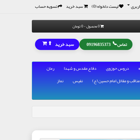
ربری
لیست دلخواه (0)
سبد خرید
تسویه حساب
0 محصول - 0 تومان
⬆
📞
سبد خرید
تماس
09196835373
دروس حوزوی
دفاع مقدس و شهدا
رمان
مناقب و مقاتل امام حسین (ع)
نفیس
نماز