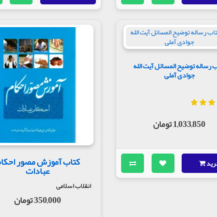
 رساله توضیح المسائل آیت الله
جوادی آملی
1,033,850 تومان
کتاب آموزش مصور احکا
رید
عبادات
انقلاب اسلامی
350,000 تومان