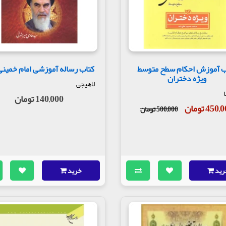
ب آموزش احکام سطح متوسط
کتاب رساله آموزشی امام خمینی
ویژه دختران
لاهیجی
ا
140,000 تومان
450 تومان
500,000 تومان
رید
خرید