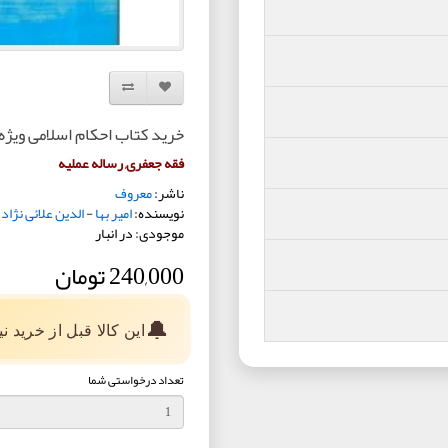
افزودن به لیست دلخواه
مقایسه این محصول
خرید کتاب احکام اسلامی ویژه 
فقه جعفری, رساله عملیه
ناشر:
معروف
نویسنده:
امیر بها
-
الدین علائی نژاد
موجودی: در انبار
240,000 تومان
🔔
این کالا قبل از خرید 
تعداد درخواستی شما