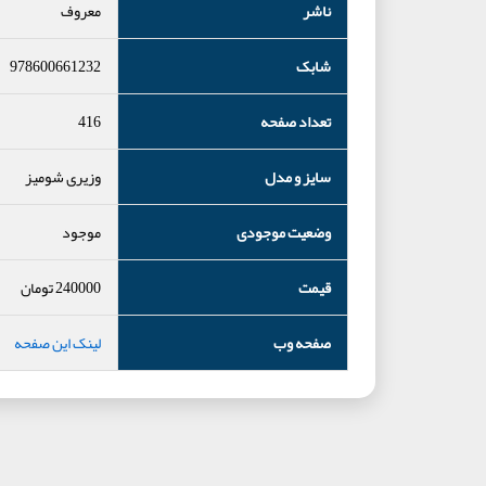
ناشر
معروف
شابک
978600661232
تعداد صفحه
416
سایز و مدل
وزیری شومیز
وضعیت موجودی
موجود
قیمت
240000
تومان
صفحه وب
لینک این صفحه