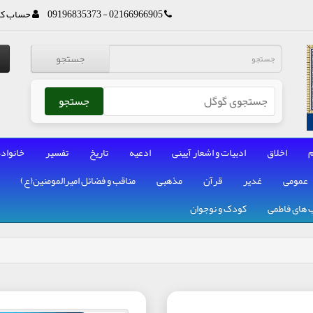
02166966905 - 09196835373
حساب کا
جستجو
جستجو
م
اخلاق
ادبیات و اشعار آیینی
ادعیه
تاریخ
تفسیر
خانواده
عمومی
غدیر
قرآن
مذهبی
مناقب و فضائل امیرالمومنین(ع)
 های فاطمی
کودک و نوجوان