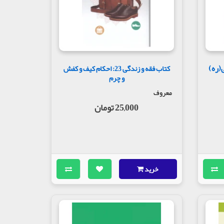
(ره)
کتاب فقه و زندگی 23: احکام کیف و کفش
و چرم
معروف
25,000 تومان
خرید