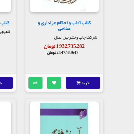
کتاب آداب و احکام عزاداری و
کتاب 
مداحی
لاهیجی
شرکت چاپ و نشر بین الملل
1,932,735,282 تومان
2,147,483,647 تومان
خرید
خ