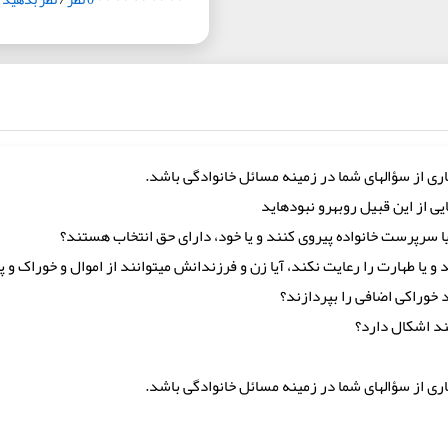
رى از سؤال‏هاى شما در زمینه مسائل خانوادگى باشد.
یى از این قبیل روبه‏رو نبوده‏اید
 یا سرپرست خانواده پیروى کنند و یا خود، داراى حق انتخاب ‏هستند؟
 یا طهارت را رعایت نکند، آیا زن و فرزندانش مى‏توانند از اموال و خوراک و پ
د خوراکى اضافى را بپردازند؟
رى از سؤال‏هاى شما در زمینه مسائل خانوادگى باشد.