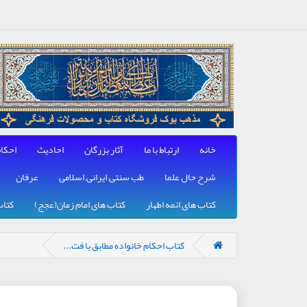
خانه
ارتباط با ما
آثار بزرگان
احادیث
احکا
شرح حال علما
طب سنتی, ایرانی, اسلامی
عرفان
کتاب های ائمه اطهار
کتاب های امام زمان(عجج)
کتاب
کتاب احکام خانواده مطابق با فت...