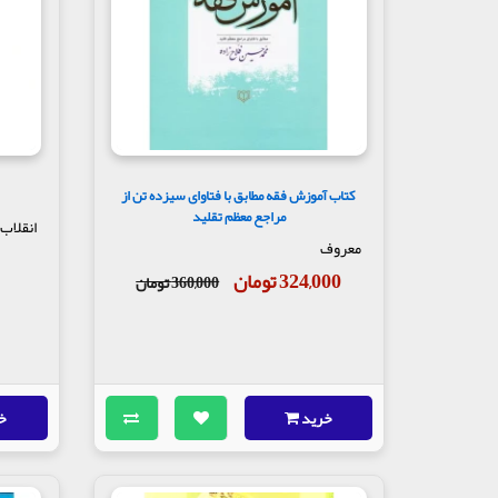
کتاب آموزش فقه مطابق با فتاوای سیزده تن از
مراجع معظم تقلید
انقلاب
معروف
324,000 تومان
360,000 تومان
خرید
خ