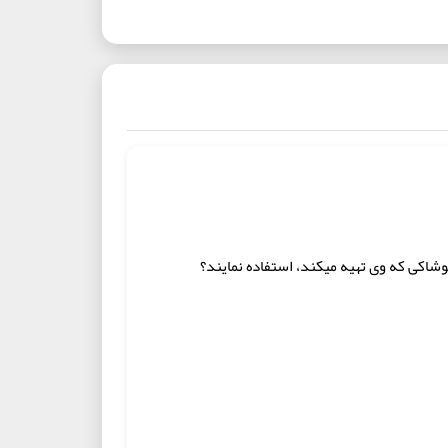
وشاکى که وى تهیه مى‏کند، استفاده نمایند؟