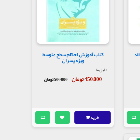
کتاب آموزش احکام سطح متوسط
لله
ویژه پسران
دلیل ما
450,000 تومان
500,000 تومان
خرید