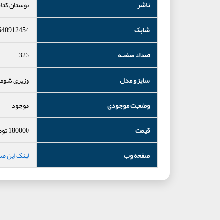
ناشر
بوستان کتا
شابک
640912454
تعداد صفحه
323
سایز و مدل
وزیری شومی
وضعیت موجودی
موجود
قیمت
180000
توم
صفحه وب
لینک این ص