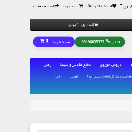
ربری
لیست دلخواه (0)
سبد خرید
تسویه حساب
0 محصول - 0 تومان
⬆
📞
سبد خرید
تماس
09196835373
دروس حوزوی
دفاع مقدس و شهدا
رمان
مناقب و مقاتل امام حسین (ع)
نفیس
نماز