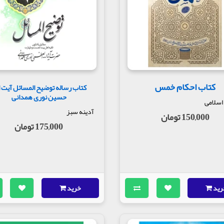
کتاب احکام خمس
کتاب رساله توضیح المسائل آیت ا
حسین نوری همدانی
 اسلامی
آدینه سبز
150,000 تومان
175,000 تومان
رید
خرید