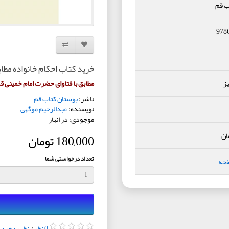
ب قم
978
افزودن به لیست دلخواه
مقایسه این محصول
خرید کتاب احکام خانواده مطاب
ز
مطابق با فتاوای حضرت امام خمینی
ناشر:
بوستان کتاب قم
نویسنده:
عبدالرحیم موگهی
موجودی: در انبار
ان
180,000 تومان
تعداد درخواستی شما
فحه
0 نظر
/
نظر بدهید