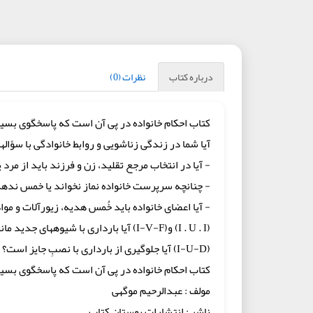
درباره کتاب
نظرات (0)
کتاب احکام خانواده در پى آن است که پاسخ‏گوى بسیا
آیا شما در زندگى زناشویى و روابط خانوادگى با سؤال‏ها
- آیا در انتخاب مرجع تقلید، زن و فرزند باید از مرد
- چنان‏چه سرپرست خانواده نماز نخواند یا خمس ندهد و
- آیا اعضاى خانواده باید خُمس هدیه، زیورآلات و موا
(I . U . I) و(I-V-F) آیا باردارى با شیوه‏هاى جدید مانند اشکال دارد؟
(I-U-D) آیا جلوگیرى از باردارى با نصبِ جایز است؟
کتاب احکام خانواده در پى آن است که پاسخ‏گوى بسیا
مولف : عبدالرحیم موگهی
ناشر : انتشارات بوستان کتاب