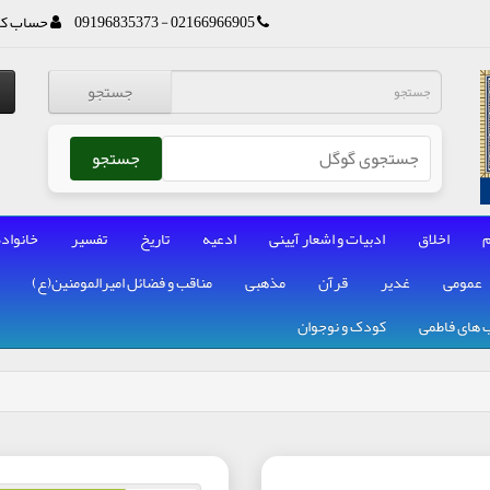
02166966905 - 09196835373
حساب کا
جستجو
جستجو
م
اخلاق
ادبیات و اشعار آیینی
ادعیه
تاریخ
تفسیر
خانواده
عمومی
غدیر
قرآن
مذهبی
مناقب و فضائل امیرالمومنین(ع)
 های فاطمی
کودک و نوجوان