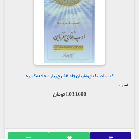
کتاب ادب فنای مقربان جلد 6 شرح زیارت جامعه کبیره
اسراء
1,033,600 تومان