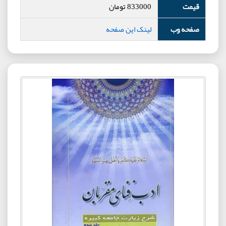
قیمت
833000
تومان
صفحه وب
لینک این صفحه