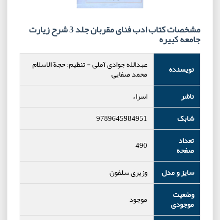
مشخصات کتاب ادب فنای مقربان جلد 3 شرح زیارت
جامعه کبیره
عبدالله جوادی آملی
-
تنظیم: حجة الاسلام
نویسنده
محمد صفایی
ناشر
اسراء
شابک
9789645984951
تعداد
490
صفحه
سایز و مدل
وزیری سلفون
وضعیت
موجود
موجودی