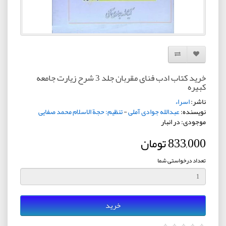
افزودن به لیست دلخواه
مقایسه این محصول
خرید کتاب ادب فنای مقربان جلد 3 شرح زیارت جامعه
کبیره
ناشر:
اسراء
نویسنده:
عبدالله جوادی آملی
-
تنظیم: حجة الاسلام محمد صفایی
موجودی: در انبار
833,000 تومان
تعداد درخواستی شما
خرید