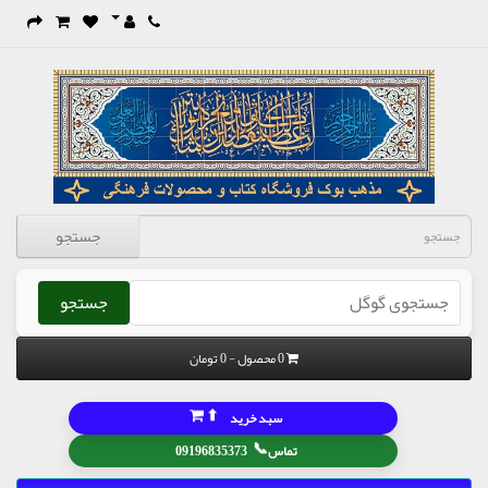
جستجو
جستجو
0 محصول - 0 تومان
⬆
سبد خرید
📞
تماس
09196835373