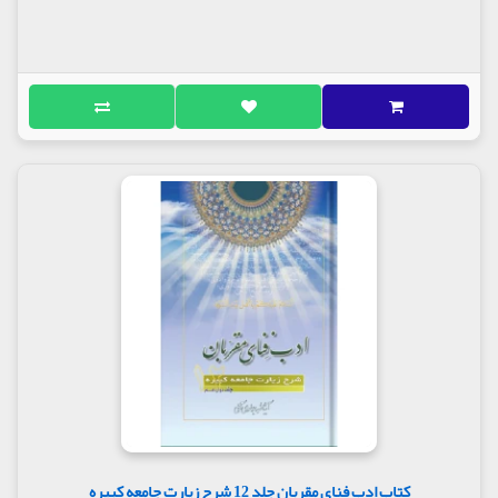
کتاب ادب فنای مقربان جلد 12 شرح زیارت جامعه کبیره