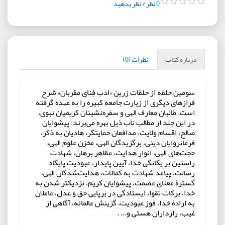
0 نظر
/
نظر بدهید
درباره کتاب
نظرات (0)
سومین حلقه از حلقات زرین «ادب فِنای مقربان» شرح
فرازهای دیگری از زیارت جامعه كبیره را به عهده گرفته
است. طالبان معارف الهی و سفره‌نشینان كریمیان نبوی،
در این جلد از مطالب ناب ذیل بهره می‌برند: پیشوایان
صالح، اقسام ولایت، مدافعان حمایتگر، هادیان به ذكر،
فرمانروایان دینی، برگزیدگان الهی، مخزن علوم الهی،
حجت‌های الهی، انوار هدایت، مظاهر برهان، شهادت
راستین بر یگانگی خدا، آیین پایدار، عبودیت پایگاه
رسالت، پیامد شهادت به كمالات، هدایت‌شدگان الهی،
گسترۀ معنای عصمت، پیشوایان كریم، نزدیکتر شدن به
خدا، بركات تقوا، ایستادگی در برپایی حق و عدل، عاملان
به ارادۀ خدا، فوز عبودیت، گزینش عالمانه، آگاهی از
غیب، رازداران هستی و... .