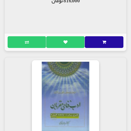
816,000 تومان