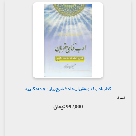
کتاب ادب فنای مقربان جلد 9 شرح زیارت جامعه کبیره
اسراء
992,800 تومان