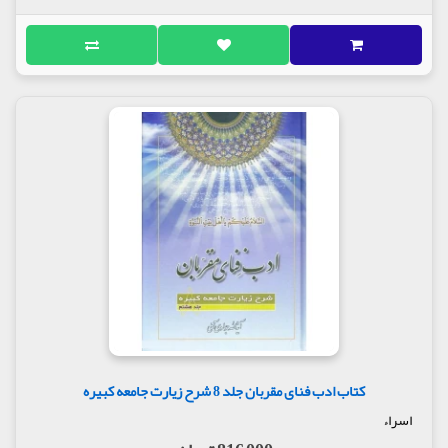
کتاب ادب فنای مقربان جلد 8 شرح زیارت جامعه کبیره
اسراء