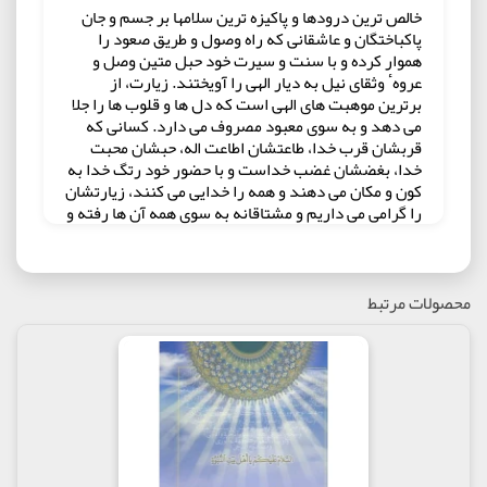
خالص ترین درودها و پاکیزه ترین سلامها بر جسم و جان
پاکباختگان و عاشقانی که راه وصول و طریق صعود را
هموار کرده و با سنت و سیرت خود حبل متین وصل و
عروهٴ وثقای نیل به دیار الهی را آویختند. زیارت، از
برترین موهبت های الهی است که دل ها و قلوب ها را جلا
می دهد و به سوی معبود مصروف می دارد. کسانی که
قربشان قرب خدا، طاعتشان اطاعت اله، حبشان محبت
خدا، بغضشان غضب خداست و با حضور خود رتگ خدا به
کون و مکان می دهند و همه را خدایی می کنند، زیارتشان
را گرامی می داریم و مشتاقانه به سوی همه آن ها رفته و
دعوت می کنیم. جلد سوم از مجموعهٴ گرانسنگ «ادب
فنای مقربان» در ادامهٴ شرح زیارت جامعهٴ کبیره
فرازهای دیگری از این زیارت شریف را به تفسیر نشسته
است؛ در این جلد مباحثی چون راستگویان، رستگاران به
محصولات مرتبط
کرامت او، اهل الذکر، هدف اساسی ادیان الهی، بحثی
دربارهٴ اسماء و صفات الهی، شهادت الله بر الوهیت، قائم
آل محمد مرد قیام و مظهر انتقام و ... را از نظر می
گذرانید.
مولف :آیت الله جوادی آملی
ناشر : انتشارات اسراء