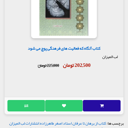
کتاب آنگاه که فعالیت های فرهنگی پوچ می شود
لب المیزان
202,500 تومان
225,000 تومان
برچسب ها:
کتاب از برهان تا عرفان
,
استاد اصغر طاهرزاده
,
انتشارات لب المیزان
,