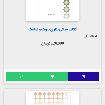
از همین منظر بر اهل تحقیق در عرفان لازم است با دقت
در این دو برهان، نقیصه گرفتارشدن در وَهم را از خود
جدا کنند و از این طریق به عمق سخنان عرفا و در نهایت
سخن ائمه معصومین راحت تر دست بیابند.
مولف : اصغر طاهرزاده
کتاب مبانی نظری نبوت و امامت
ناشر : انتشارات لب المیزان
لب المیزان
120,000 تومان