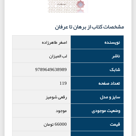
مشخصات کتاب از برهان تا عرفان
نویسنده
اصغر طاهرزاده
ناشر
لب المیزان
شابک
9789649638989
تعداد صفحه
119
سایز و مدل
رقعی شومیز
وضعیت موجودی
موجود
قیمت
66000
تومان