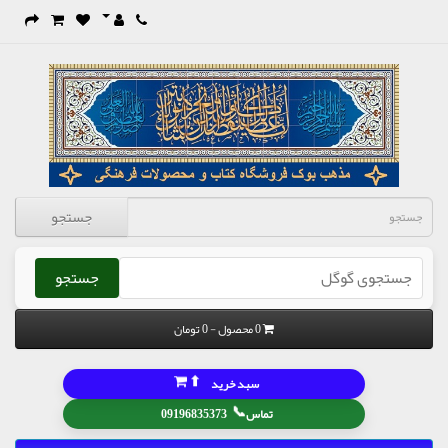
جستجو
جستجو
0 محصول - 0 تومان
⬆
سبد خرید
📞
تماس
09196835373