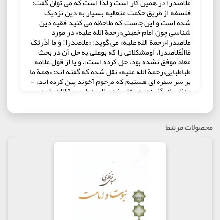
ملاصدرا در همین کار است و لذا است که می توان گفت:
فلسفه از طریق حکمت متعالیه بسیار به دین نزدیک
شده است و این جاست که ملاحظه می کنید فقیه دین
شناسی چون امام خمینی«رحمة الله علیه» در مورد
ملاصدرا«رحمة الله علیه» می گوید: «ملاصدرا! وَ ما اَدْرئکَ
مَاالْمُلاصدرا، اومشکلاتی را که بوعلی به حل آن در بحث
معاد موفق نشده بود، حل کرده است». و یا از قول علامه
طباطبایی«رحمة الله علیه» نقل شده که گفته اند: «همة ما
بر سر سفره ای هستیم که مرحوم آخوند پهن کرده اند» -
منظور از «آخوند» در فلسفه، ملاصدرا«رحمة الله علیه»
است- خود ملاصدرا نیز معتقد است «عقل و شرع» در
همة قضایای فلسفی به هم می رسند و در اسفار اربعه
می گوید: «از شریعت حقة الهی به دور است که احکام آن
محصولات مرتبط
مصدر معارف یقینیِ ضروری نباشد» و یا در رساله سه
اصل می گوید: «وای به حال فلسفه ای که قوانین آن
مطابق کتاب و سنت نباشد»
می توان گفت ملاصدرا «رحمة الله علیه» با طرح برهان
صدیقین و برهان حرکت جوهری، توانسته است اوج
شخصیت عقلی و معنوی خود را برای همیشة تاریخ به
اثبات برساند و اندیشمندان جهان را وامدار خود نماید.
نویسنده معتقد است این دو برهان پلی است بین عقل و
قلب و به عبارتی؛ سیری است از برهان به سوی عرفان، و