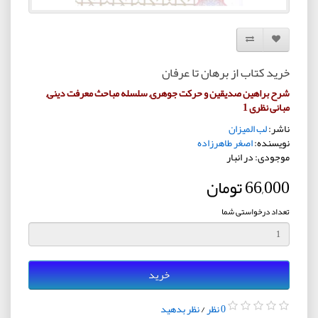
افزودن به لیست دلخواه
مقایسه این محصول
خرید کتاب از برهان تا عرفان
شرح براهین صدیقین و حرکت جوهری, سلسله مباحث معرفت دینی,
مبانی نظری 1
ناشر:
لب المیزان
نویسنده:
اصغر طاهرزاده
موجودی: در انبار
66,000 تومان
تعداد درخواستی شما
خرید
0 نظر
/
نظر بدهید