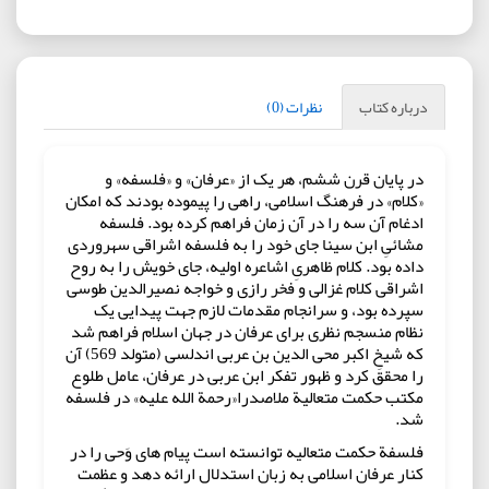
درباره کتاب
نظرات (0)
در پایان قرن ششم، هر یک از «عرفان» و «فلسفه» و
«کلام» در فرهنگ اسلامی، راهی را پیموده بودند که امکان
ادغام آن سه را در آن زمان فراهم کرده بود. فلسفه
مشائیِ ابن سینا جای خود را به فلسفه اشراقی سهروردی
داده بود. کلام ظاهریِ اشاعره اولیه، جای خویش را به روح
اشراقی کلام غزالی و فخر رازی و خواجه نصیرالدین طوسی
سپرده بود، و سرانجام مقدمات لازم جهت پیدایی یک
نظام منسجم نظری برای عرفان در جهان اسلام فراهم شد
که شیخِ اکبر محی الدین بن عربی اندلسی (متولد 569) آن
را محقق کرد و ظهور تفکر ابن عربی در عرفان، عامل طلوع
مکتب حکمت متعالیة ملاصدرا«رحمة الله علیه» در فلسفه
شد.
فلسفة حکمت متعالیه توانسته است پیام های وَحی را در
کنار عرفان اسلامی به زبان استدلال ارائه دهد و عظمت