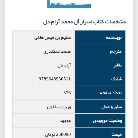
مشخصات کتاب اسرار آل محمد آرام دل
نویسنده
سلیم بن قیس هلالی
مترجم
محمد اسکندری
ناشر
آرام دل
شابک
9789648930511
تعداد صفحه
376
سایز و مدل
وزیری سلفون
وضعیت موجودی
موجود
قیمت
250000
تومان