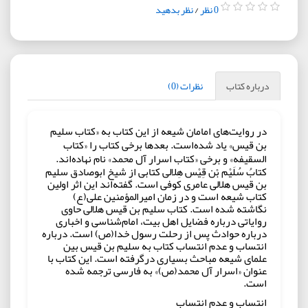
0 نظر
/
نظر بدهید
درباره کتاب
نظرات (0)
در روایت‌های امامان شیعه از این کتاب به «کتاب سلیم
بن قیس» یاد شده‌است. بعدها برخی کتاب را «کتاب
السقیفه» و برخی «کتاب اسرار آل محمد» نام نهاده‌اند.
کتابُ سُلَیْم بْن قِیْس هِلالی کتابی از شیخ ابوصادق سلیم
بن قیس هلالی عامری کوفی است. گفته‌اند این اثر اولین
کتاب شیعه است و در زمان امیرالمؤمنین علی(ع)
نگاشته شده است. کتاب سلیم بن قیس هلالی حاوی
روایاتی درباره فضایل اهل بیت، امام‌شناسی و اخباری
درباره حوادث پس از رحلت رسول خدا(ص) است. درباره
انتساب و عدم انتساب کتاب به سلیم بن قیس بین
علمای شیعه مباحث بسیاری درگرفته است. این کتاب با
عنوان «اسرار آل محمد(ص)» به فارسی ترجمه شده
است.
انتساب و عدم انتساب