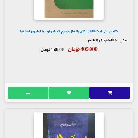
یکی از قدیمی‌ترین کتاب‌هایی است که به دست
مسلمانان نوشته شده و متن اصلی آن هنوز باقی است.
به نوشته مدرسی هسته اصلی کتاب که تا حد زیادی در
نسخه فعلی حفظ شده‌است، مربوط به دوره هشام بن
کتاب ربانی آیات الله و منتهی الامال جمیع انبیاء و اوصیا (علیهم السلام)
عبدالملک خلیفه اموی در فاصله سال‌های ۱۰۵ تا ۱۲۵
هجری است.
مدرسه الامام باقر العلوم
این کتاب شامل99 روایت در سه نوع است:
405,000 تومان
450,000 تومان
روایات نوع اول که اغلب طولانی اند. حدود نیمی از
روایات سخنان علی (امام اول شیعیان و خلیفهٔ چهارم اهل
تسنن) دربارهٔ حق خود برای جانشینی پیامبر اسلام است؛
و نیم دیگر آن مکالمات و نامه نگاری‌های او. بخشی از هر
حدیث نیز توصیف موقعیتی ست که این سخنان در آن
گفته شده.
روایات نوع دوم در قالب فضایل و مناقب اهل بیت،
امام‌شناسی و... برای پشتیبانی از ادعاها و سخنان علی،
قبل یا بعد از روایات نوع اوّل آمده‌اند.
روایات نوع سوم برای درک مطالب مربوط به حدیث بعدی
در آن جا آورده شده‌اند و محتوایی کاملاً متفاوت دارند.
مانند حوادثی که منجر به سخنرانی یا اظهار نظر علی
می‌شوند.
نسخهٔ فعلی شامل اضافات آشکاریست که بعداً به کتاب