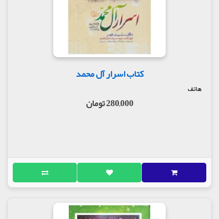
مخالفان
شیخ مفید در کتاب تصحیح اعتقادات الامامیه می گوید
عمل به اکثر این کتاب به جهت وجود آشفتگی و تدلیس
جایز نیست.
علامه حلی در خلاصة الاقوال، بعد از توثیق سلیم می گوید
در موارد فاسد کتاب باید توقف کرد
کتاب اسرار آل محمد
ابن داوود حلی در کتاب رجال خویش این کتاب را موضوع
می داند.
هاتف
محمدتقی شوشتری در قاموس الرجال با رد ادعای ابن
280,000 تومان
غضائری مبنی بر موضوع بودن این کتاب قائل است که در
این کتاب آشفتگی و تدلیس به وسیله معاندین واقع
شده است.
برخی از محققان معاصر نیز کتاب سلیم را دارای اشکالات
و تناقضات بسیار می‌دانند.
انگیزه تألیف
سلیم در ابتدای ورود به شهر مدینه، با حوادث عجیبی
روبرو شد که هر مسلمانی از شنیدن آن رنج می‌برد و چه
بسا همین حوادث انگیزه‌ای برای تألیف این کتاب گردید.
او مشاهده کرد که اهل بیت(ع)، که حافظان حقیقی دین و
منصوب شدگان از طرف خداوند هستند، در جامعه
اسلامی کنار زده شده‌اند و سفارش «حدیث ثقلین»