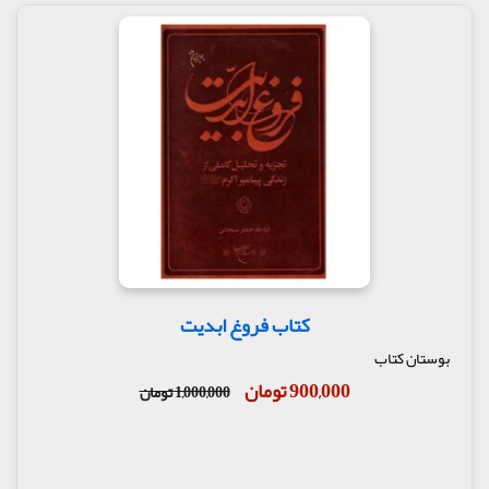
ابن ندیم: اولین کتابی که برای شیعه ظاهر شد همین
کتاب سلیم بن قیس مشهور است.
قاضی بدرالدین سبکی: اولین کتابی که در شیعه تالیف
شد کتاب سلیم است.
ملاحیدرعلی فیض آبادی: صحت این کتاب نزد محققین
شیعه مورد اتفاق است... چرا که همه علوم این کتاب به
ائمه می‌رسد.
مولف : سلیم بن قیس هلالی (ره)
ناشر : انتشارات آرام دل
کتاب فروغ ابدیت
بوستان کتاب
900,000 تومان
1,000,000 تومان