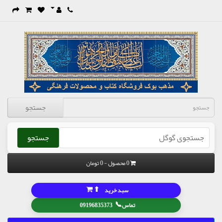
جستجو
جستجو
0 محصول - 0 تومان
⬆
سبد خرید
📞
تماس
09196835373