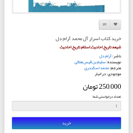
افزودن به لیست دلخواه
مقایسه این محصول
خرید کتاب اسرار آل محمد آرام دل
شیعه, تاریخ, احادیث, اسلام, تاریخ, احادیث
ناشر:
آرام دل
نویسنده:
سلیم بن قیس هلالی
مترجم:
محمد اسکندری
موجودی: در انبار
250,000 تومان
تعداد درخواستی شما
خرید