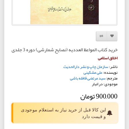
افزودن به لیست دلخواه
مقایسه این محصول
خرید کتاب المواعظ العددیه (نصایح شمارشی) دوره 3 جلدی
اخلاق اسلامی
ناشر:
سازمان چاپ و نشر دارالحدیث
نویسنده:
علی مشکینی
مترجم:
سید مرتضی قافله باشی
موجودی: در انبار
900,000 تومان
این کالا قبل از خرید نیاز به استعلام موجودی
🔔
و قیمت دارد