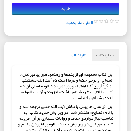
خرید
0 نظر
/
نظر بدهید
درباره کتاب
نظرات (0)
این کتاب مجموعه ای از پندها و رهنمودهای پیامبر(ص)،
ائمه(ع) و برخی حکما و عرفا است که آیت اللّٰه مشکینی
به گردآوری آنها اهتمام ورزیده و به شالوده اصلی آن که
کتاب «الاثنی عشریة» نام داشت، افزوده و آن را «المواعظ
العددیة» نام نهاده است.
این اثر سال ها پیش با تلاش آیت اللّٰه جنتی ترجمه شد و
با نام «نصایح» منتشر شد. در ویرایش جدید کتاب، به
تناسب نیاز مواردی حذف و روایات بسیاری بر آن افزوده
شد. هم چنین در ویرایش جدید، علاوه بر افزودن منابع و
مستندسازی روایات، در ترجمه آن نیز بازنگری شده