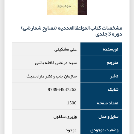
مشخصات کتاب المواعظ العددیه (نصایح شمارشی)
دوره 3 جلدی
نویسنده
علی مشکینی
مترجم
سید مرتضی قافله باشی
ناشر
سازمان چاپ و نشر دارالحدیث
شابک
978964937262
تعداد صفحه
1500
سایز و مدل
وزیری سلفون
وضعیت موجودی
موجود