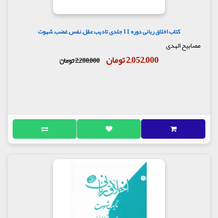
کتاب اخلاق ربانی دوره 11 جلدی تادیب عقل, نفس, غضب, شهوت
مصابیح الهدی
2,052,000 تومان
2,280,000 تومان