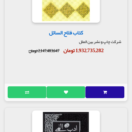
کتاب فلاح السائل
شرکت چاپ و نشر بین الملل
1,932,735,282 تومان
2,147,483,647 تومان