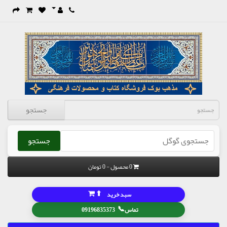
جستجو
جستجو
0 محصول - 0 تومان
⬆
سبد خرید
📞
تماس
09196835373