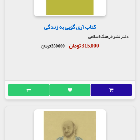
نمونه کامل یک انسان الهی محبوب همگان قرار داد.
ایشان تاکید می کنند برای شناخت شخصیت علی (ع)،
باید دیدگاه حضرت را درباره حیات تفسیر کرد؛ علی (ع)
حیات را به گونه ای تفسیر می کرد که «لذت و الم»، «ترس
کتاب آری گویی به زندگی
و شکست» و تمامی رویدادهای ناپایدار حیات برای او
مانند حباب هایی ناپایدار تلقی می گشتند. در کتاب، هم
دفتر نشر فرهنگ اسلامی
چنین شرح علامه جعفری بر ترجمه و تفسیر نهج البلاغه
315,000 تومان
350,000 تومان
تحریر شده است.
مولف : علامه محمد تقی جعفری, دکتر عبدالله نصری
ناشر : انتشارات دفتر نشر فرهنگ اسلامی