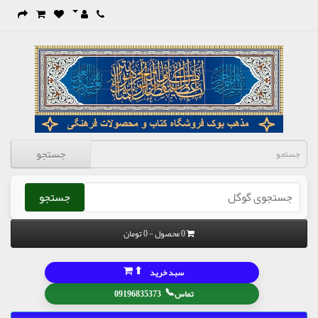
جستجو
جستجو
0 محصول - 0 تومان
⬆
سبد خرید
📞
تماس
09196835373