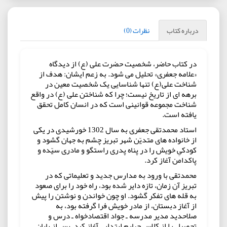
درباره کتاب
نظرات (0)
در کتاب حاضر، شخصیت حضرت علی (ع) از دیدگاه
«علامه جعفری» تحلیل می شود. به زعم ایشان: هدف از
شناخت علی(ع) تنها شناسایی یک شخصیت معین در
برهه ای از تاریخ نیست؛ چرا که شناختن علی (ع) در واقع
شناخت مجموعه قوانینی است که در انسان کامل تحقق
یافته است.
استاد محمدتقى جعفرى به سال 1302 خورشيدى در يكى
از خانواده هاى متديّن شهر تبريز چشم به جهان گشود و
كودكىِ خويش را در پناه پدرى راستگو و مادرى سيّده و
پاكدامن آغاز كرد.
محمدتقى با ورود به مدارس جديد و تعليماتى كه در
تبريز آن زمان، تازه داير شده بود، راه خود را براى صعود
به قله هاى تفكر گشود. او چون خواندن و نوشتن را پيش
از آغاز دبستان، از مادر خويش فرا گرفته بود، به
صلاحديد مدير مدرسه ـ جواد اقتصادخواه ـ درس و
تحصيل را از كلاس چهارم ابتدايى آغاز كرد. پس از پايان