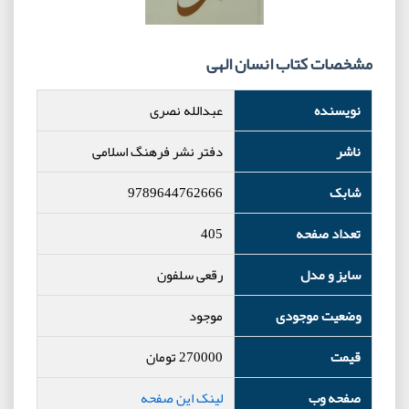
مشخصات کتاب انسان الهی
نویسنده
عبدالله نصری
ناشر
دفتر نشر فرهنگ اسلامی
شابک
9789644762666
تعداد صفحه
405
سایز و مدل
رقعی سلفون
وضعیت موجودی
موجود
قیمت
270000
تومان
صفحه وب
لینک این صفحه