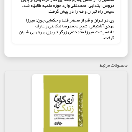
دروس ابتدايى، محمدتقى وارد حوزه علميه طالبيّه شد،
سپس راه تهران و قم را در پيش گرفت.
وى در تهران و قم از محضر فقها و حكمايى چون: ميرزا
مهدى آشتيانى، شيخ محمدرضا تنكابنى و عارف
داناسرشت ميرزا محمدتقى زرگر تبريزى بهرههايى شايان
گرفت.
به دنبال آن، به سبب بيمارى و رحلت مادر، به تبريز
برگشت و در درس آيت الله شهيدى حضور يافت. اندكى
بعد با اصرار شديد و اكيد آن جناب مواجه شد كه
مصرّانه از او مىخواست راه نجف را در پيش گرفته و هر
محصولات مرتبط
چه زودتر به كانون علمىِ حوزه علميه نجف بپيوندد.
در کتاب حاضر، شخصیت حضرت علی (ع) از دیدگاه
«علامه جعفری» تحلیل می شود. به زعم ایشان: هدف از
شناخت علی(ع) تنها شناسایی یک شخصیت معین در
برهه ای از تاریخ نیست؛ چرا که شناختن علی (ع) در واقع
شناخت مجموعه قوانینی است که در انسان کامل تحقق
یافته است.
علامه جعفری معتقدند: رهایی علی (ع) از هرگونه تمایلات
منفی و آزادی او از همه زنجیرهای فردی، اجتماعی و
تاریخی و تحقق ارزش های گوناگون در وجود او، وی را