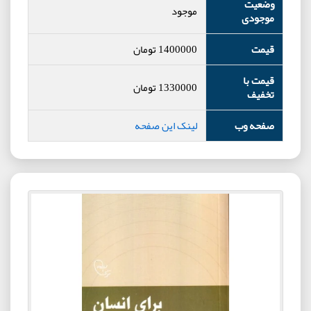
وضعیت
موجود
موجودی
قیمت
1400000
تومان
قیمت با
1330000
تومان
تخفیف
صفحه وب
لینک این صفحه