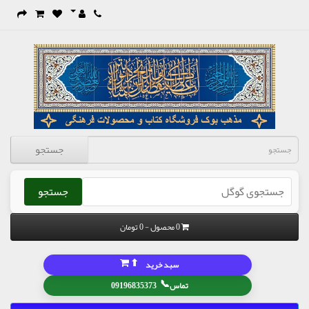
جستجو
جستجو
0 محصول - 0 تومان
⬆
سبد خرید
📞
تماس
09196835373