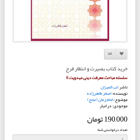
افزودن به لیست دلخواه
مقایسه این محصول
خرید کتاب بصیرت و انتظار فرج
سلسله مباحث معرفت دینی مهدویت 6
ناشر:
لب المیزان
نویسنده:
اصغر طاهرزاده
موضوع:
امام زمان (عجج)
موجودی: در انبار
190,000 تومان
تعداد درخواستی شما