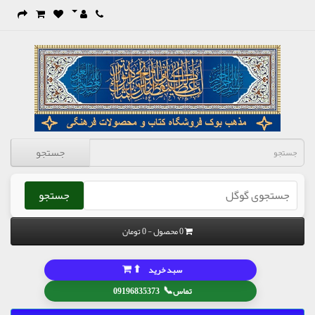
جستجو
جستجو
0 محصول - 0 تومان
⬆
سبد خرید
📞
تماس
09196835373