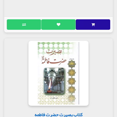
اميد است توانسته‌باشيم با تقديم اين کتاب به
انسان‌هايي که عزم عبور از ظلمات آخرالزمان را دارند و
در طلب طلوع نور کامل حضرت صاحب الأمر(عج) هستند،
راهي را نشان دهیم.
مولف : استاد اصغر طاهر زاده
ناشر : انتشارات لب المیزان
کتاب بصیرت حضرت فاطمه