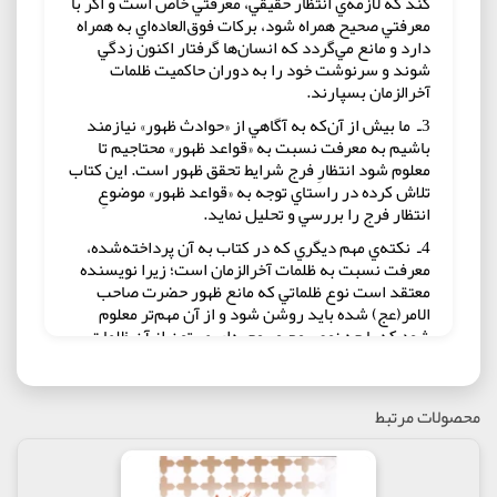
کند که لازمه‌ي انتظار حقيقي، معرفتي خاص است و اگر با
معرفتي صحيح همراه شود، برکات فوق‌العاده‌اي‌ به همراه
دارد و مانع مي‌گردد كه انسان‌ها گرفتار اکنون زدگي
شوند و سرنوشت خود را به دوران حاکميت ظلمات
آخرالزمان بسپارند.
3ـ ما بيش از آن‌که به آگاهي از «حوادث ظهور» نيازمند
باشيم به معرفت نسبت به «قواعد ظهور» محتاجيم تا
معلوم شود انتظارِ فرج شرايط تحقق ظهور است. اين کتاب
تلاش کرده در راستاي توجه به «قواعد ظهور» موضوعِ
انتظار فرج را بررسي و تحليل نمايد.
4ـ نکته‌ي مهم ديگري که در کتاب به آن پرداخته‌شده،
معرفت نسبت به ظلمات آخرالزمان است؛ زيرا نويسنده
معتقد است نوع ظلماتي که مانع ظهور حضرت صاحب
الامر(عج) شده بايد روشن شود و از آن مهم‌تر معلوم
شود كه با چه نوع روح و روحيه‌اي مي‌تون از آن ظلمات
عبور کرد؛ زيرا ممکن است انسان‌ها منتظر چيزي باشند
که آن از جنس ظلمات آخرالزمان است و يک نوع رجوع به
دجّال حيله‌گر است.
محصولات مرتبط
5ـ در این کتاب، روشن مي‌شود علت تحقق انقلاب
اسلامي،‌ فرهنگ انتظار بود و در زير سايه‌ي آن فرهنگ،
ملّت ايران توانست قدمي جهت نزديک‌شدن به هدف