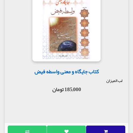
نهايي بردارد و سرنوشت تاريخي خود را بهبود بخشد و به
همان اندازه از استعداد‌هاي معنويِ عالم بهره‌مند شود.
پيروزي انقلاب اسلامي در زمانه‌اي که بسياري پذيرفته
‌بودند دوره‌ي حاکميت دين گذشته‌است، نشان داد
عقيده به انتظارِ فرج يک عقيده‌ي واقع بينانه و منطقي
است.
6ـ حضور تاريخي در اردوگاه و خيمه‌ي حضرت قائم(عج)
در اثر انتظارِ حاکميت امام معصوم، از ظريف‌ترين نکاتي
است که نويسنده به آن پرداخته‌است و سعي دارد
روشن کند به واقع اگر انتظار با معرفتي صحيح انجام
گيرد، در همين زمان، جان انسان را به شکوفايي مطلوب
مي‌کشاند و از تمام بيست و هفت حرف علمي که در زمان
کتاب جایگاه و معنی واسطه فیض
ظهور به صحنه مي‌آيد بهره‌مند مي‌گردد. چون در همين
لب المیزان
زمان توانسته‌است از خداي ليبرال دموکراسي به خداي
مهديg که خداي حضوري و وجودي است، رجوع کند.
185,000 تومان
7ـ کسي مي‌تواند منتظر حاکميت انسان کامل باشد که
متوجه باشد خداوند جهان را رها نکرده تا هرکس با ميل
خود بر آن حکومت کند بلکه فرصتي به بشر داده‌ تا در
اين فرصت، تلاش شود حضرت ولي الله اعظم(عج) امکان
حاکميت بر عالم و آدم را پيدا کنند. کافي است زمينه‌هاي
فتوح آخرالزماني را بشناسيم تا به خوبي با حجاب‌هاي
ظهور درگير شويم و إن‌شاءالله به ظهور تامِّ حاکميت امام