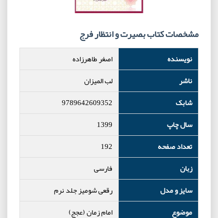
مشخصات کتاب بصیرت و انتظار فرج
نویسنده
اصغر طاهرزاده
ناشر
لب المیزان
شابک
9789642609352
سال چاپ
1399
تعداد صفحه
192
زبان
فارسی
سایز و مدل
رقعی شومیز جلد نرم
موضوع
امام زمان (عجج)