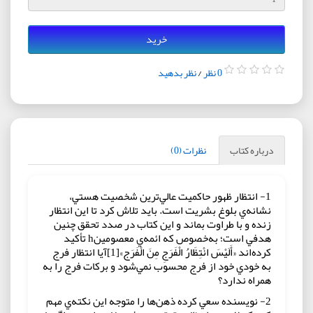
خرید
0 نظر
/
نظر بدهید
درباره کتاب
نظرات (0)
1- انتظار ظهور حاکميت عالي‌ترين شخصيت هستي،
نشانه‌ي بلوغ بشريت است. بايد تلاش کرد تا اين انتظار
زنده و با طراوت بماند و اين کتاب در صدد تحقق چنين
هدفي است؛ به‌خصوص که ائمه‌ي معصومينh تأکيد
کرده‌اند «أَلَيْسَ انْتِظَارُ الْفَرَجِ مِنَ الْفَرَج‏»[1]آیا انتظار فرج
به خودي خود از فرج محسوب نمي‌شود و برکات فرج را به
همراه ندارد؟
2- نويسنده سعي کرده ذهن‌ها را متوجه اين نکته‌ي مهم