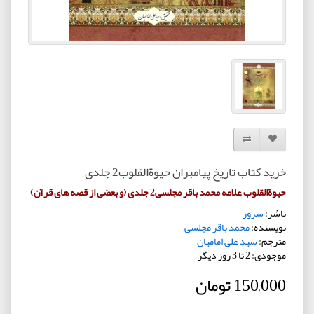
افزودن به لیست دلخواه
مقایسه این محصول
خرید کتاب تاریخ پیامبران حیوةالقلوب2 جلدی
حیوةالقلوب علامه محمد باقر مجلسی2 جلدی (و بعضی از قصه های قرآن)
ناشر:
سرور
نویسنده:
محمد باقر مجلسی
مترجم:
سید علی امامیان
موجودی: 2 تا 3 روز دیگر
150,000 تومان