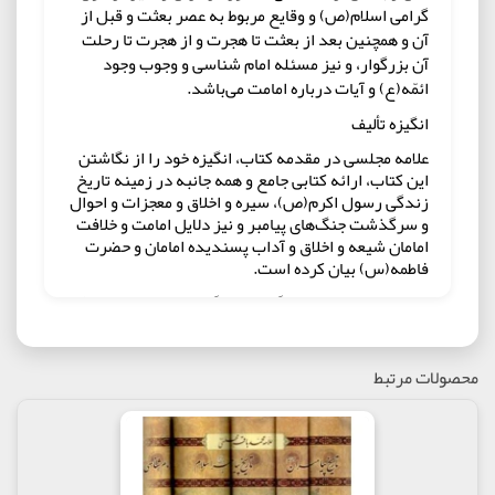
گرامی اسلام(ص) و وقایع مربوط به عصر بعثت و قبل از
آن و همچنین بعد از بعثت تا هجرت و از هجرت تا رحلت
آن بزرگوار، و نیز مسئله امام شناسی و وجوب وجود
ائمّه(ع) و آیات درباره امامت می‌باشد.
انگیزه تألیف
علامه مجلسی در مقدمه کتاب، انگیزه خود را از نگاشتن
این کتاب، ارائه کتابی جامع و همه جانبه در زمینه تاریخ
زندگی رسول اکرم(ص)، سیره و اخلاق و معجزات و احوال
و سرگذشت جنگ‌های پیامبر و نیز دلایل امامت و خلافت
امامان شیعه و اخلاق و آداب پسندیده امامان و حضرت
فاطمه(س) بیان کرده است.
البته تنها این مسئله انگیزه این نگارش نبوده است. بلکه
از آنجا که بیشتر کتاب‌هایی که در این موضوع تا آن زمان
به زبان فارسی نگاشته شده بود، بیشتر به روایاتی
پرداخته شده بود که از کتابهای اهل سنت بود، احادیثی
محصولات مرتبط
که بدون توجه به صحت یا عدم صحت سند یا محتوای آن
گردآوری شده بود و تهمت‌ها و نسبتهای ناروایی به
پیامبران عظیم القدر و اوصیای ایشان می‌داد، مجلسی
لازم دید کتابی بنویسد که روایات آن از اصحاب امامان