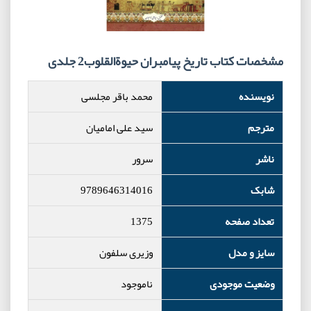
مشخصات کتاب تاریخ پیامبران حیوةالقلوب2 جلدی
نویسنده
محمد باقر مجلسی
مترجم
سید علی امامیان
ناشر
سرور
شابک
9789646314016
تعداد صفحه
1375
سایز و مدل
وزیری سلفون
وضعیت موجودی
ناموجود