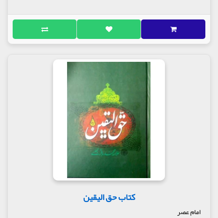
حضرت عیسی بن مریم(ع)
اِرمیا و دانیال و عُزَیر(ع)
حضرت یونس بن مَتّی و پدر آن حضرت
اصحاب کهف و اصحاب رقیم
اصحاب اُخدود و پیغمبر مجوس
حضرت جرجیس(ع)
حضرت خالد بن سنان(ع)
احوال پیغمبرانی که تصریح به اسم شریف ایشان نشده
است
نوادر اخبار غیر پیغمبران از بنی اسرائیل و غیر ایشان
احوال بعضی از پادشاهان زمین
قصه هاروت و ماروت
مولف : علامه محمد باقر مجلسی
کتاب حق الیقین
ناشر : انتشارات سرور
امام عصر