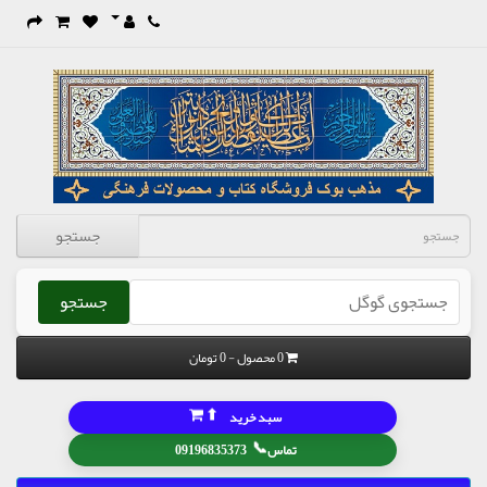
جستجو
جستجو
0 محصول - 0 تومان
⬆
سبد خرید
📞
تماس
09196835373