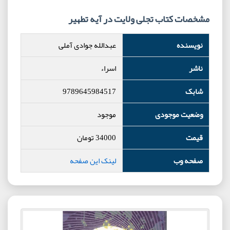
مشخصات کتاب تجلی ولایت در آیه تطهیر
نویسنده
عبدالله جوادی آملی
ناشر
اسراء
شابک
9789645984517
وضعیت موجودی
موجود
قیمت
34000
تومان
صفحه وب
لینک این صفحه