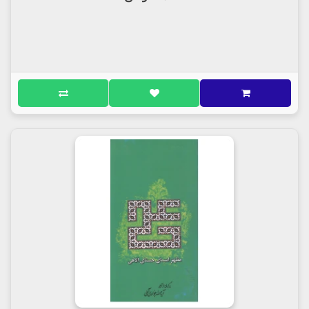
درباره کتاب
کتاب ((کتاب تجلی ولایت در آیه تطهیر ))
گزیده کتاب:
کتاب حاضر گزیده ای است از «شرح زیارت جامعه
کبیره»ای که توسط آیت الله جوادی آملی در دست تحقیق
و طبع است. این کتاب دارای چهار بخش است که در
بخش اول آن، آیه تطهیر به دور از هر تعصب و پیش
داوری مورد بررسی محتوایی قرار گرفته است. در بخش
دوم با تکیه بر روایات که عمده آنها از کتب اهل سنت
است به تعیین مصداق آیه پرداخته شده است. بخش
سوم به نقل و نقد پاره ای از شبهات و اشکالات موبوطه،
اختصاص یافته است و در بخش چهارم برخی از نکات
پیرامون آیه مورد تجزیه و تحلیل قرار گرفته است.
مولف: حضرت آیت الله جوادی آملی
ناشر : انتشارات اسراء