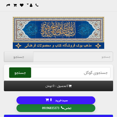
جستجو
جستجو
0 محصول - 0 تومان
⬆
سبد خرید
📞
تماس
09196835373