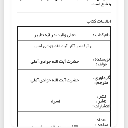
و طبع است.
اطلاعات کتاب
نام کتاب :
تجلی ولایت در آیه تطهیر
برگرفته از آثار آیت الله جوادی آملی
نويسنده ،
حضرت آیت الله جوادی آملی
مولف :
گرداوري ،
حضرت آیت الله جوادی آملی
مترجم :
نشر ،
ناشر ،
اسراء
انتشارات :
تعداد
صفحه /
168 صفحه / پالتویی شومیز