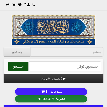
جستجو
جستجو
0 محصول - 0 تومان
⬆
سبد خرید
📞
تماس
09196835373