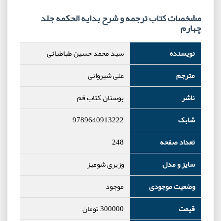
مشخصات کتاب ترجمه و شرح بدایه الحکمه جلد
چهارم
نویسنده
سید محمد حسین طباطبائی
مترجم
علی شیروانی
ناشر
بوستان کتاب قم
شابک
9789640913222
تعداد صفحه
248
سایز و مدل
وزیری شومیز
وضعیت موجودی
موجود
قیمت
300000
تومان