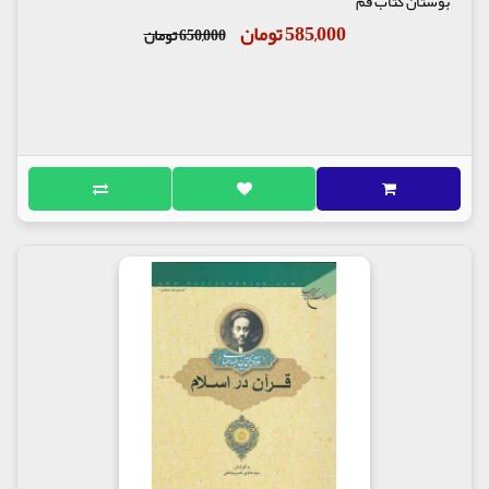
بوستان کتاب قم
585,000 تومان
650,000 تومان