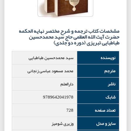
مشخصات کتاب ترجمه و شرح مختصر نهایه الحکمه
حضرت آیت الله العظمی حاج سید محمدحسین
طباطبایی تبریزی (دوره دو جلدی)
نویسنده
سید محمدحسین طباطبایی
مترجم
محمد مسعود عباسی زنجانی
ناشر
دارالعلم
شابک
9789642041978
تعداد صفحه
728
سایز و مدل
وزیری شومیز