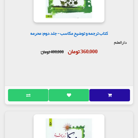
کتاب ترجمه و توضیح مکاسب - جلد دوم: محرمه
دارالعلم
360,000 تومان
400,000 تومان