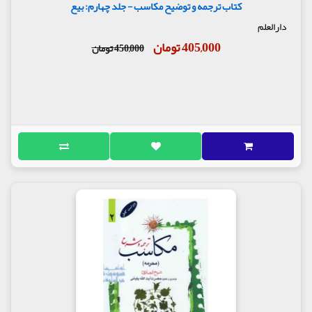
کتاب ترجمه و توضیح مکاسب - جلد چهارم: بیع
دارالعلم
405,000 تومان
450,000 تومان