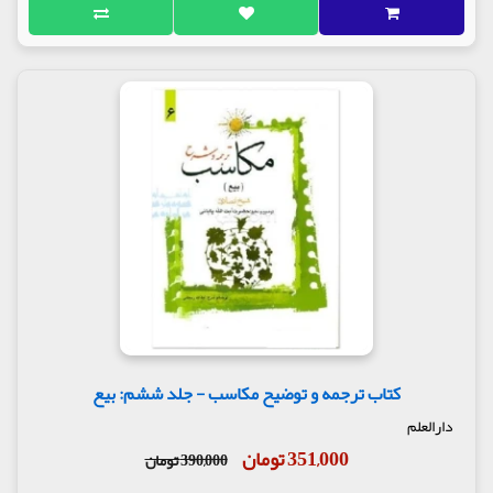
کتاب ترجمه و توضیح مکاسب - جلد ششم: بیع
دارالعلم
351,000 تومان
390,000 تومان