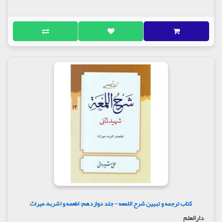
کتاب ترجمه و تبیین شرح اللمعه - جلد دوازدهم: اطعمه و اشربه، میراث
دارالعلم