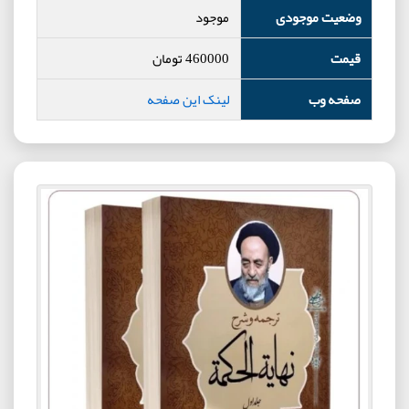
وضعیت موجودی
موجود
قیمت
460000
تومان
صفحه وب
لینک این صفحه