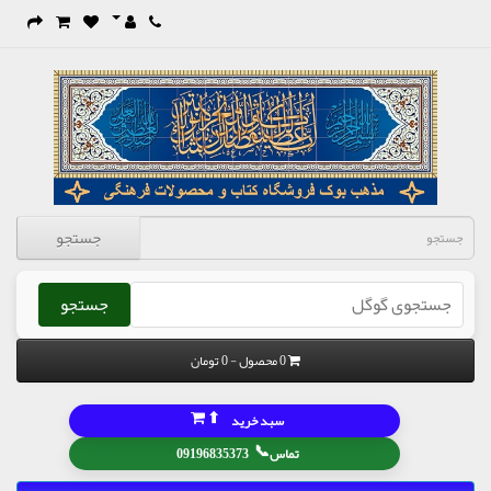
جستجو
جستجو
0 محصول - 0 تومان
⬆
سبد خرید
📞
تماس
09196835373