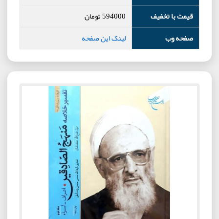
قیمت با تخفیف
594000
تومان
صفحه وب
لینک این صفحه