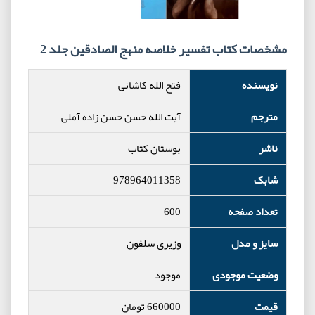
مشخصات کتاب تفسیر خلاصه منهج الصادقین جلد 2
نویسنده
فتح الله کاشانی
مترجم
آیت الله حسن حسن زاده آملی
ناشر
بوستان کتاب
شابک
978964011358
تعداد صفحه
600
سایز و مدل
وزیری سلفون
وضعیت موجودی
موجود
قیمت
660000
تومان