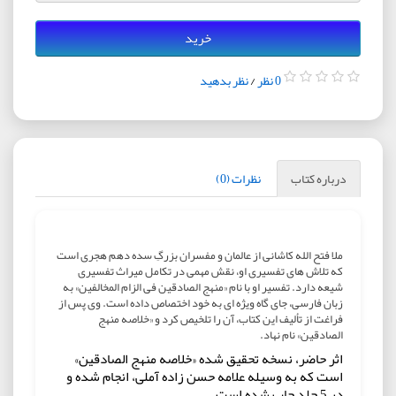
خرید
0 نظر
/
نظر بدهید
درباره کتاب
نظرات (0)
ملا فتح الله کاشانی از عالمان و مفسران بزرگِ سده دهم هجری است
که تلاش های تفسیری او، نقش مهمی در تکامل میراث تفسیری
شیعه دارد. تفسیر او با نام «منهج الصادقین فی الزام المخالفین» به
زبان فارسی، جای گاه ویژه ای به خود اختصاص داده است. وی پس از
فراغت از تألیف این کتاب، آن را تلخیص کرد و «خلاصه منهج
الصادقین» نام نهاد.
اثر حاضر، نسخه تحقیق شده «خلاصه منهج الصادقین»
است که به وسیله علامه حسن زاده آملی، انجام شده و
در 5 جلد چاپ شده است.