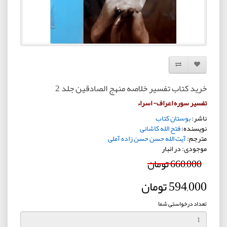
افزودن به لیست دلخواه
مقایسه این محصول
خرید کتاب تفسیر خلاصه منهج الصادقین جلد 2
تفسیر سوره اعراف- اسراء
ناشر:
بوستان کتاب
نویسنده:
فتح الله کاشانی
مترجم:
آیت الله حسن حسن زاده آملی
موجودی: در انبار
660,000 تومان
594,000 تومان
تعداد درخواستی شما