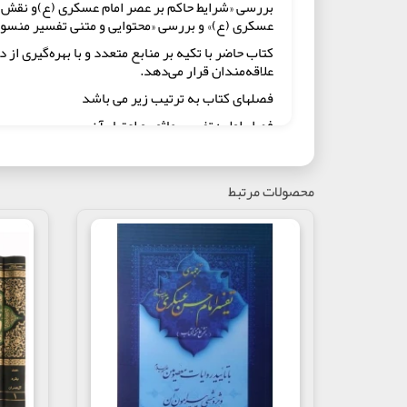
بررسی «شرایط حاکم بر عصر امام عسکری (ع)و نقش 
عسکری (ع)»‏ و بررسی «محتوایی و متنی تفسیر منسو
کتاب حاضر با تکیه بر منابع متعدد و با بهره‌گیری
علاقه‌مندان قرار می‌دهد.
فصلهای کتاب به ترتیب زیر می باشد
فصل اول : تفسیر ماثور و اعتبار آن
فصل دوم : میزان ارزیابی و اعتبار تفاسیر ماثور
فصل سوم : بررسی شرایط حاکم بر عصر امام عسکری
محصولات مرتبط
فصل چهارم : معرفی تفسیر منصوب به امام عسکری (
فصل پنجم : بررسی سندی از طریق شیخ صدوق به 
فصل ششم : بررسی محتوایی و متنی تفسیر
منصوب 
مولف : دکتر سیده فاطمه هاشمی
ناشر : انتشارات آستان قدس رضوی