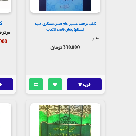
کت
کتاب ترجمه تفسیر امام حسن عسکری(علیه
السلام) بخش فاتحه الکتاب
مرکز ف
منیر
00,000
330,000 تومان
خرید
خ