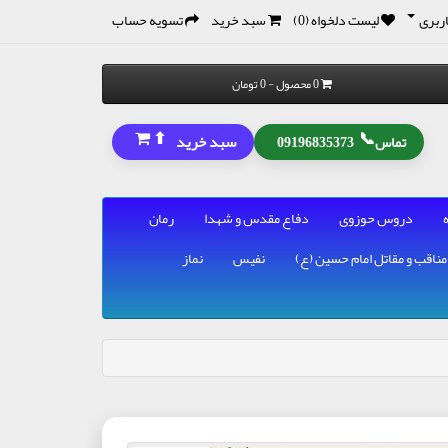
ربری
لیست دلخواه (0)
سبد خرید
تسویه حساب
0 محصول - 0 تومان
⬆
📞
سبد خرید
تماس
09196835373
دروس حوزوی
دفاع مقدس و شهدا
رمان
مناقب و مقاتل امام حسین (ع)
نفیس
نماز