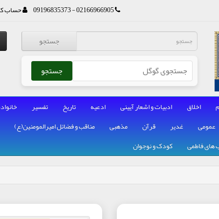
02166966905 - 09196835373
حساب کا
جستجو
جستجو
م
اخلاق
ادبیات و اشعار آیینی
ادعیه
تاریخ
تفسیر
خانواده
عمومی
غدیر
قرآن
مذهبی
مناقب و فضائل امیرالمومنین(ع)
 های فاطمی
کودک و نوجوان