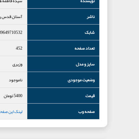
نویسنده
سیده فاطمه 
ناشر
آستان قدس 
شابک
89649710532
تعداد صفحه
452
سایز و مدل
وزیری
وضعیت موجودی
ناموجود
قیمت
5400
تومان
صفحه وب
لینک این صفح