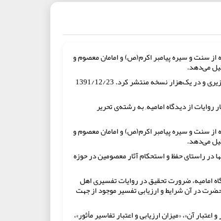
ه از سنت و سیره پیامبر اکرم(ص) و امامان معصوم و
یل می‌دهد.
بنیاد پژوهش‌های اسلامی آستان قدس رضوی کتاب «بررسی صحت و اعتبار روایات تفسیر منسوب به امام عسکری(ع)» را در قطع وزیری و در یک‌هزار نسخه منتشر کرد. 1391/12/23
وایات از دیدگاه امامیه, به رشته‌ی تحریر
ه از سنت و سیره پیامبر اکرم(ص) و امامان معصوم و
یل می‌دهد.
ها در راستای حفظ و استحکام آثار معصومین در حوزه
دگاه امامیه، ضرورت تحقیق در روایات تفسیری اهل
حضرت در آن شرایط و ارزیابی تفسیر موجود از جهت
 حاوی 16 بخش می‌باشد و در 6 فصل با عناوین «تفسیر مأثور و اعتبار آن»، «میزان ارزیابی و اعتبار تفاسیر مأثور»،