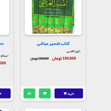
کتاب تفسیر عیاشی
کتا
ذوی القربی
اسلام
180,000 تومان
200,000 تومان
50,000
خرید
خ