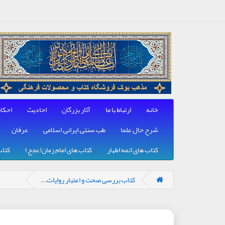
خانه
ارتباط با ما
آثار بزرگان
احادیث
احکا
شرح حال علما
طب سنتی, ایرانی, اسلامی
عرفان
کتاب های ائمه اطهار
کتاب های امام زمان(عجج)
کتاب
کتاب بررسی صحت و اعتبار روایات...