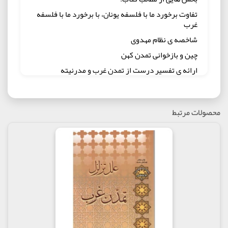
تفاوت برخورد ما با فلسفه یونان، با برخورد ما با فلسفه
غرب
شاخصه ی نظام مهدوی
چین و بازخوانی تمدن کهن
ارائه ی تفسیر درست از تمدن غرب و مدرنیته
تفاوت التقاط فرهنگی با گزینش علمی
جایگاه تمدن اسلامی نسبت به ایده آل های بشر
محصولات مرتبط
تغییر جهت میل ها، اولین فدم
آفت تعمیم علم غربی به همه تاریخ
شدت و ضعف یک تمدن در زندگی ساز بودن آن
کمیت گرایی غربی و غفلت از کیفیت
تفاوت نگاه فرهنگ مدرنیته و تفکر اسلامی به عالم
مولف : اصغر طاهرزاده
ناشر : انتشارات لب المیزان