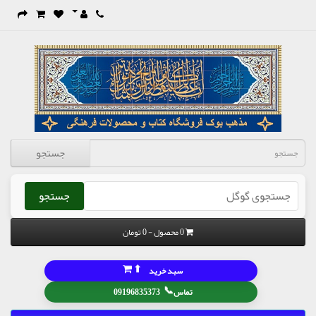
جستجو
جستجو
0 محصول - 0 تومان
⬆
سبد خرید
📞
تماس
09196835373