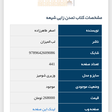
مشخصات کتاب تمدن زایی شیعه
نویسنده
اصغر طاهرزاده
ناشر
لب المیزان
شابک
9789642609086
تعداد صفحه
441
سایز و مدل
وزیری شومیز
وضعیت موجودی
موجود
قیمت
268000
تومان
صفحه وب
لینک این صفحه