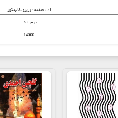
263 صفحه /وزیری گالینگور
دوم 1386
14000
ادبیات و اشعارآیینی
9789646378224
رید اینترنتی کتاب تمنای نگاه, حسین فاضلی دوست, انتشارات رافع, خرید کتا
س، شعری سروده و تقدیم حضرت امام خامنه‌ای کرده است.