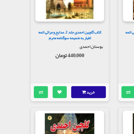
 اشعار زیبایی در حوزه انقلاب اسلامی و دفاع
 و مراثی ائمه
کتاب گلچین احمدی جلد 2. مدایح و مراثی ائمه
اطهار به ضمیمه سوگنامه محرم
بوستان احمدی
440,000 تومان
خرید