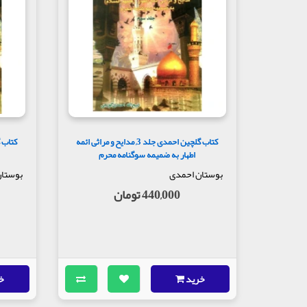
کتاب گلچین احمدی جلد 3, مدایح و مراثی ائمه
اطهار به ضمیمه سوگنامه محرم
بوستان احمدی
بوستا
440,000 تومان
خرید
خ