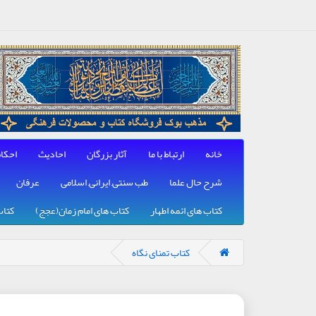
خانه
ارتباط با ما
آثار بزرگان
احادیث
احکا
شرح حال علما
طب سنتی, ایرانی, اسلامی
عرفان
کتاب های ائمه اطهار
کتاب های امام زمان(عجج)
کتاب
کتاب تمنای نگاه