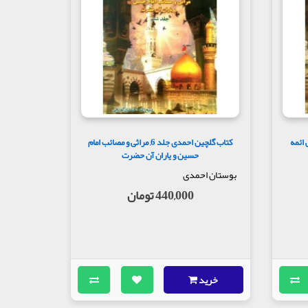
و مراثی ائمه
کتاب گلچین احمدی جلد 6, مراثی و مصائب امام
حسین و یاران آن حضرت
بوستان احمدی
440,000 تومان
خرید