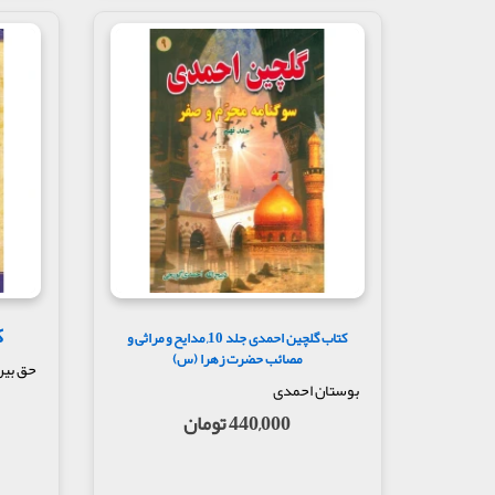
ک
کتاب گلچین احمدی جلد 10, مدایح و مراثی و
مصائب حضرت زهرا (س)
حق بی
بوستان احمدی
440,000 تومان