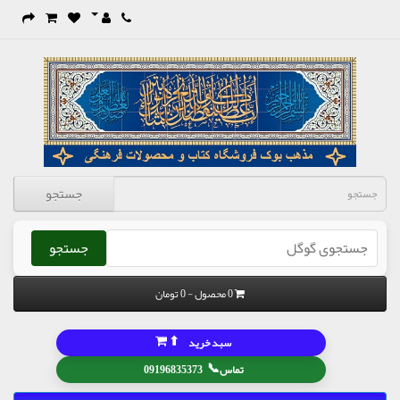
جستجو
جستجو
0 محصول - 0 تومان
⬆
سبد خرید
📞
تماس
09196835373