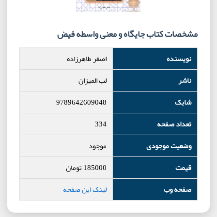
مشخصات کتاب جایگاه و معنی واسطه فیض
نویسنده
اصغر طاهرزاده
ناشر
لب المیزان
شابک
9789642609048
تعداد صفحه
334
وضعیت موجودی
موجود
قیمت
185000
تومان
صفحه وب
لینک این صفحه