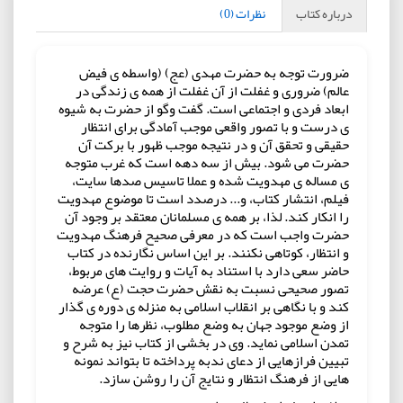
درباره کتاب
نظرات (0)
ضرورت توجه به حضرت مهدی (عج) (واسطه ی فیض
عالم) ضروری و غفلت از آن غفلت از همه ی زندگی در
ابعاد فردی و اجتماعی است. گفت وگو از حضرت به شیوه
ی درست و با تصور واقعی موجب آمادگی برای انتظار
حقیقی و تحقق آن و در نتیجه موجب ظهور با برکت آن
حضرت می شود. بیش از سه دهه است که غرب متوجه
ی مساله ی مهدویت شده و عملا تاسیس صدها سایت،
فیلم، انتشار کتاب، و... درصدد است تا موضوع مهدویت
را انکار کند. لذا، بر همه ی مسلمانان معتقد بر وجود آن
حضرت واجب است که در معرفی صحیح فرهنگ مهدویت
و انتظار، کوتاهی نکنند. بر این اساس نگارنده در کتاب
حاضر سعی دارد با استناد به آیات و روایت های مربوط،
تصور صحیحی نسبت به نقش حضرت حجت (ع) عرضه
کند و با نگاهی بر انقلاب اسلامی به منزله ی دوره ی گذار
از وضع موجود جهان به وضع مطلوب، نظرها را متوجه
تمدن اسلامی نماید. وی در بخشی از کتاب نیز به شرح و
تبیین فرازهایی از دعای ندبه پرداخته تا بتواند نمونه
هایی از فرهنگ انتظار و نتایج آن را روشن سازد.