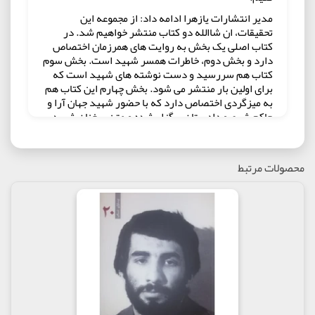
مدیر انتشارات یازهرا ادامه داد: از مجموعه این
تحقیقات، ان شاالله دو کتاب منتشر خواهیم شد. در
کتاب اصلی یک بخش به روایت های همرزمان اختصاص
دارد و بخش دوم، خاطرات همسر شهید است. بخش سوم
کتاب هم سررسید و دست نوشته های شهید است که
برای اولین بار منتشر می شود. بخش چهارم این کتاب هم
به میزگردی اختصاص دارد که با حضور شهید جهان آرا و
حاکم شرع و دادستان برگزار شده و متن سخنان شهید
جهان آرا در این جلسه بسیار مهم و خواندنی است. کتاب
دیگر هم در مجموعه یاران ناب منتشر می شود که حاوی
تعدادی خاطره و مجموعه نابی از عکس های کمتر دیده
محصولات مرتبط
شده شهید جهان آرا است.
گفتنی است انتشارات یازهرا که در زمینه کتاب های
دفاع مقدس و شهدا فعال است، حوزه مقاومت جهانی را
هم در دستور کار خود قرار داده و نظر مخاطبان زیادی را
به کتاب هایش جلب کرده است.
یادداشت مولف:
بسم الله الرحمان الرحیم
سلام و صلوات خدا بر پیامبر اعظم و خاندان جواهر
وجودش: و سلام و درود بر خمینی عزیز، آن منادی عشق و