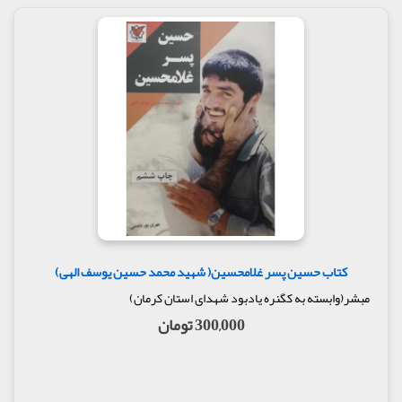
کتاب حسین پسر غلامحسین( شهید محمد حسین یوسف الهی)
مبشر(وابسته به کگنره یادبود شهدای استان کرمان)
300,000 تومان