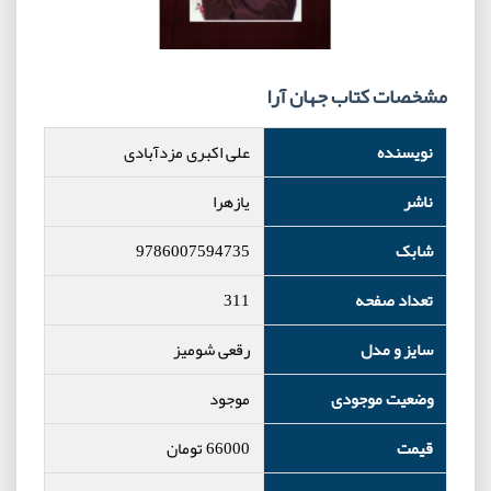
مشخصات کتاب جهان آرا
نویسنده
علی اکبری مزدآبادی
ناشر
یازهرا
شابک
9786007594735
تعداد صفحه
311
سایز و مدل
رقعی شومیز
وضعیت موجودی
موجود
قیمت
66000
تومان