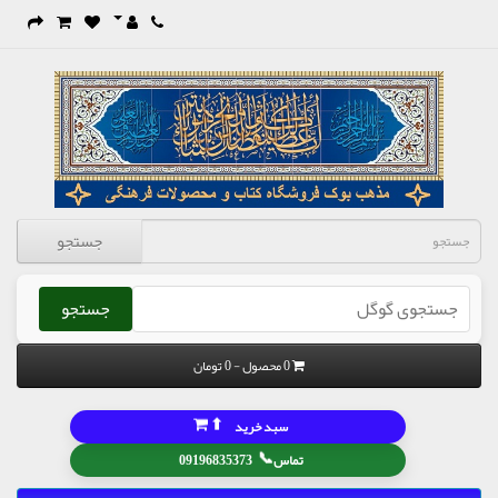
جستجو
جستجو
0 محصول - 0 تومان
⬆
سبد خرید
📞
تماس
09196835373