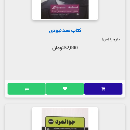
ایمان و آن معشوق تا ابد جاویدان.
آبان 97 زمانی که با سرکار خانم«صغری اکبرنژاد» همسر
شهید«سید محمد علی جهان آرا»قرار مصاحبه گذاشتم،
تصور نمی کردم که یک سال بعد، کتابی با کیفیت حاضر
کتاب ممد نبودی
آماده شود: اما به لطف خداوند متعال و عنایت شهید جهان
آرا این اتفاق رقم خورد. خانم اکبرنژاد در سال 1377
یا زهرا (س)
مصاحبه ای کوتاه با جنابان بهبودی و سرهنگی انجام
52,000 تومان
دادند که در دو هفته نامه ی«کمان»منتشر شد. اوایل
دهه 80 این مصاحبه در قالب کتابی مجمل روانه ی بازار
نشر گردید. منبع تمامی روایت هایی که از خانم اکبرنژاد
در روزنامه ها، مجلات و ویژه نامه های مختلف با موضوع
شهید جهان آرا چاپ شده، بازنشری است از همان
مصاحبه ی سال 77. زمانی که با پی گیری های ما حاضر به
انجام مصاحبه شدند، از ایشان پرسیدم...
مولف : علی اکبری مزدآبادی
ناشر : انتشارات یازهرا