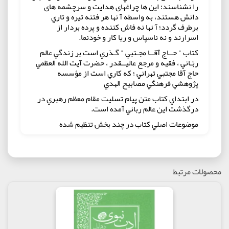
را نشناسند؛ اين ها چراغهاى هدايت و سرچشمه هاى
دانش هستند، به واسطه آ نها هر فتنه تيره و تاري
برطرف گردد؛ آ نها نه فاش کننده و پرده بردار از
اسرارند و نه ناسپاس و ريا کار و خودنما.
کتاب " حــاج آقــا مجـتبي " گـذري است بر زندگي عالم
ربّـاني ، فقيه و مرجع عاليــقدر ، حضرت آيت الله العظمي
حاج آقا مجتبي تهراني ؛ که کاري است از مؤسسه
پژوهشي فرهنگي مصابيح الهدي
در ابتداي کتاب متن پيام تسليت مقام معظم رهبري در
درگذشت اين عالم رباني آمده است.
موضوعات اصلي کتاب در چند بخش تنظيم شده
1- مروري بر زندگينامه حضرت استاد
2- يادداشت آيت الله استادي درباره ي خاندان تهراني
3- گزيده اي از پيام ها و فرمايشات مراجع و علما
محصولات مرتبط
4- گوشه هايي از زندگي پر برکت حضرت استاد در آيينه
خاطرات
5- متن تصويري حضرت آيت الله العظمي جوادي آملي
6- معرفي اجمالي دفتر حفظ و نش آثار معظم له