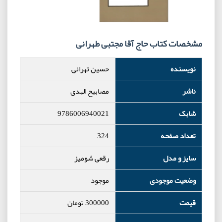
مشخصات کتاب حاج آقا مجتبی طهرانی
نویسنده
حسین تهرانی
ناشر
مصابیح الهدی
شابک
9786006940021
تعداد صفحه
324
سایز و مدل
رقعی شومیز
وضعیت موجودی
موجود
قیمت
300000
تومان