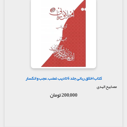
کتاب اخلاق ربانی جلد 6 تادیب غضب, عجب و انکسار
مصابیح الهدی
200,000 تومان