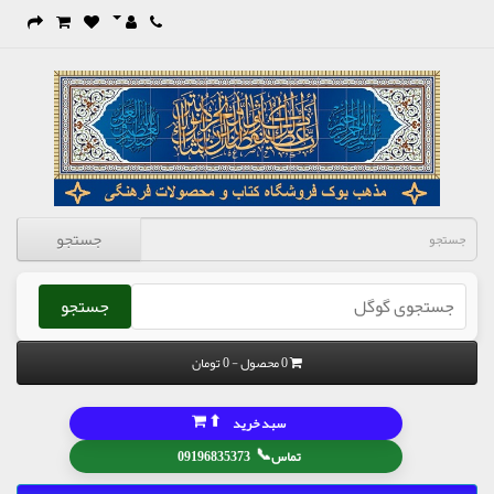
جستجو
جستجو
0 محصول - 0 تومان
⬆
سبد خرید
📞
تماس
09196835373