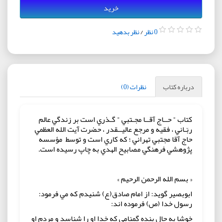
خرید
0 نظر
/
نظر بدهید
درباره کتاب
نظرات (0)
کتاب " حــاج آقــا مجـتبي " گـذري است بر زندگي عالم
ربّـاني ، فقيه و مرجع عاليــقدر ، حضرت آيت الله العظمي
حاج آقا مجتبي تهراني ؛ که کاري است و توسط مؤسسه
پژوهشي فرهنگي مصابيح الهدي به چاپ رسیده است.
« بسم الله الرحمن الرحيم »
ابوبصير گويد: از امام صادق(ع) شنيدم که مي فرمود:
رسول خدا (ص) فرموده اند:
خوشا به حال بنده گمنامي كه خدا او را شناسد و مردم او