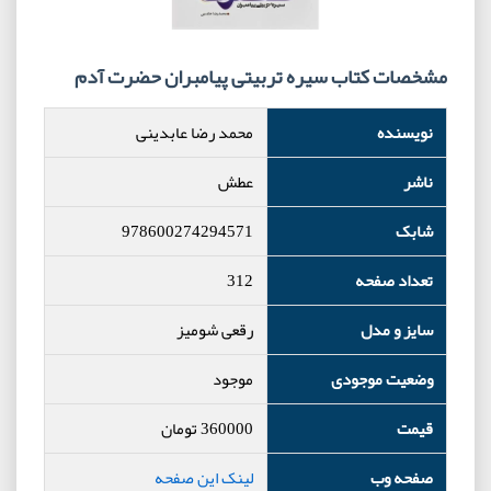
مشخصات کتاب سیره تربیتی پیامبران حضرت آدم
نویسنده
محمد رضا عابدینی
ناشر
عطش
شابک
978600274294571
تعداد صفحه
312
سایز و مدل
رقعی شومیز
وضعیت موجودی
موجود
قیمت
360000
تومان
صفحه وب
لینک این صفحه