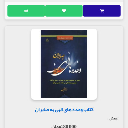
کتاب وعده های الهی به صابران
عطش
80,000 تومان