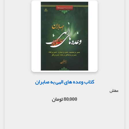
کتاب وعده های الهی به صابران
عطش
80,000 تومان