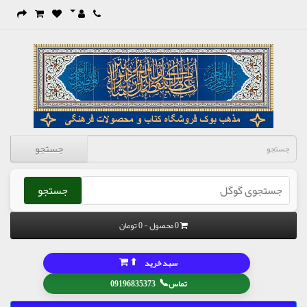
جستجو
جستجو
0 محصول - 0 تومان
⬆
سبد خرید
📞
تماس
09196835373