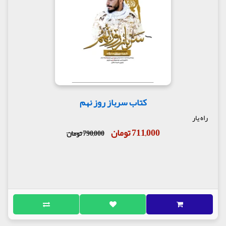
کتاب سرباز روز نهم
راه یار
711,000 تومان
790,000 تومان