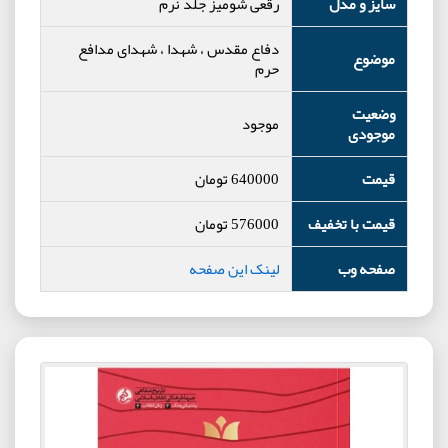
سایز و مدل
رقعی شومیز جلد نرم
دفاع مقدس ، شهدا ، شهدای مدافع
موضوع
حرم
وضعیت
موجود
موجودی
قیمت
640000
تومان
قیمت با تخفیف
576000
تومان
صفحه وب
لینک این صفحه