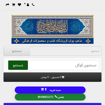
جستجو
جستجو
0 محصول - 0 تومان
⬆
سبد خرید
📞
تماس
09196835373