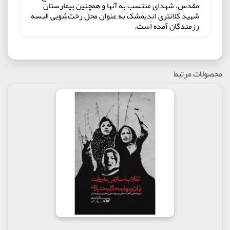
مقدس، شهدای منتسب به آنها و همچنین بیمارستان
شهید کلانتری اندیمشک به عنوان محل رخت‌شویی البسه
رزمندگان آمده است.
مجموعه تاریخ شفاهی جبهه فرهنگی انقلاب اسلامی قصد
دارد به تاریخ زیربنای فرهنگی انقلاب اسلامی بپردازد.
جهادگران و شهیدان فرهنگی که برای رشد تفکر انقلابی
در میان مردم به ویژه جوانان تلاش کردند تا نهال انقلاب
محصولات مرتبط
اسلامی را آبیاری کنند و به ثمر برسانند.
توجـــه بـــه این قســـمت تاریخ، به شـــدت مهـــم،
ضـــروری و فوری اســـت؛ چرا کـــه انقلاب اسلامی بـــرای
حیات خـــود در عرصه‌های مختلف نیـــاز به فرهنگ
موجبـــۀ انقلاب دارد و فرهنـــگ انقلاب تنیده اســـت در
تاریـــخش، ممزوج با زندگـــی مردم و روایـــت مردم از
آن دوران کـــه خـــود موجـــب باز تولید فرهنگ خواهد
شـــد.
خواندن حوض خون را به چه کسانی پیشنهاد می‌کنیم
این کتاب را به تمام علاقه‌مندان به خواندن تاریخ شفاهی
پیشنهاد می‌کنیم.
بخشی از کتاب حوض خون