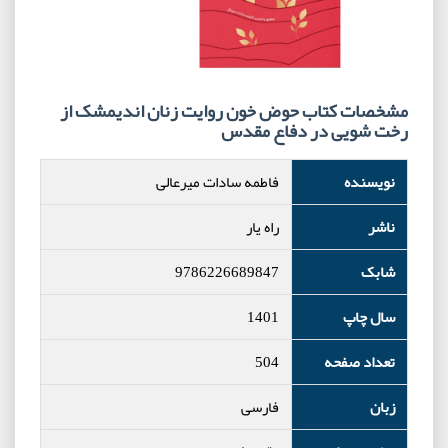
مشخصات کتاب حوض خون روایت زنان اندیمشک از
رخت شویی در دفاع مقدس
نویسنده
فاطمه سادات میرعالی
ناشر
راه یار
شابک
9786226689847
سال چاپ
1401
تعداد صفحه
504
زبان
فارسی