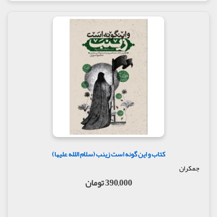
کتاب و این گونه است زینب (سلام اللله علیها)
جمکران
390,000 تومان