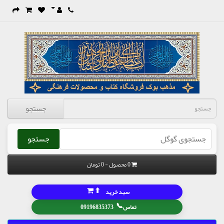
جستجو
جستجو
0 محصول - 0 تومان
⬆
سبد خرید
📞
تماس
09196835373