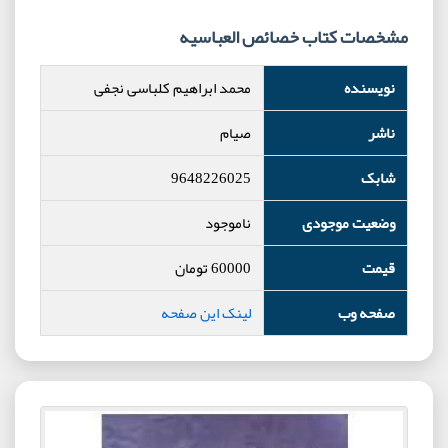
مشخصات کتاب خصائص العباسیه
نویسنده
محمد ابراهیم کلباسی نجفی
ناشر
صیام
شابک
9648226025
وضعیت موجودی
ناموجود
قیمت
60000
تومان
صفحه وب
لینک این صفحه