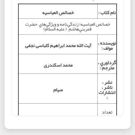
نام کتاب :
خصائص العباسیه
خصائص العباسيه؛ زندگي‌نامه و ويژگي‌هاي حضرت
قمربني‌هاشم ( علیه السلام)
نويسنده ،
آیت الله محمد ابراهیم کلباسی نجفی
مولف :
گرداوري ،
محمد اسکندری
مترجم :
نشر ،
ناشر ،
صیام
انتشارات
:
تعداد
صفحه /
240 صفحه / وزیری سلفون
قطع و نوع
جلد :