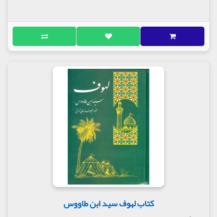
کتاب خصائص العباسیه (
زندگي‌نامه و
ويژگي‌هاي قمر بني هاشم علیه السلام)
خصائص العباسيه؛ زندگي‌نامه و ويژگي‌هاي قمر بني
هاشم" 14 باب دارد. مؤلف در هر يك از اين باب‌ها به
زندگي، رفتارها، صفات، فرزندان و رشادت‌هاي قمر
بني‌هاشم مي‌پردازد. مؤلف كتاب محمد ابراهيم كلباسي
نجفي است. كتاب اصلاً به زبان عربي نوشته شده و محمد
اسكندري آن را به فارسي ترجمه كرده است. باب اول
درباره خصايص و امتيازات نسب حضرت ابوالفضل است.
باب دوم درباره فضايل حضرت ام البنين است. مؤلف در
باب سوم به برادران و خواهران حضرت ابوالفضل
مي‌پردازد. خصايص و امتيازات اسم، كنيه، القاب، مناقب
و وجاهت آن حضرت مسائلي است كه در باب پنجم درباره
آن‌ها بحث مي‌شود. كتاب "خصائص العباسيه؛ زندگي‌نامه
و ويژگي‌هاي قمر بني هاشم" را انتشارات صيام در 240
منتشر كرده است.
مولف : آیت الله محمد ابراهیم کلباسی نجفی
کتاب لهوف سید ابن طاووس
ناشر : انتشارت صیام