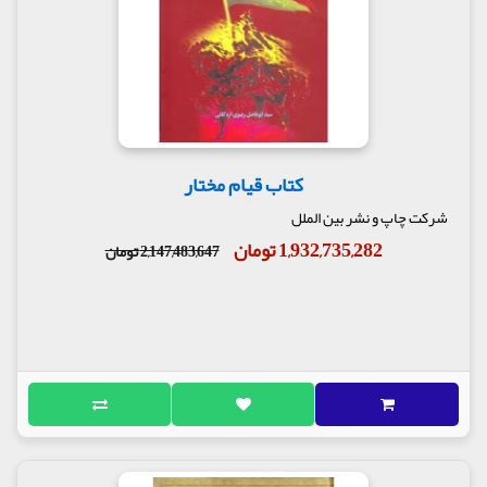
کتاب قیام مختار
شرکت چاپ و نشر بین الملل
1,932,735,282 تومان
2,147,483,647 تومان