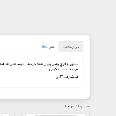
درباره کتاب
نظرات (0)
«ظهور و فَرَج يعنى پايان همه‏ دردها، نابسامانى‏ ه
مولف: محمد حکیمی
انتشارات آفاق
محصولات مرتبط