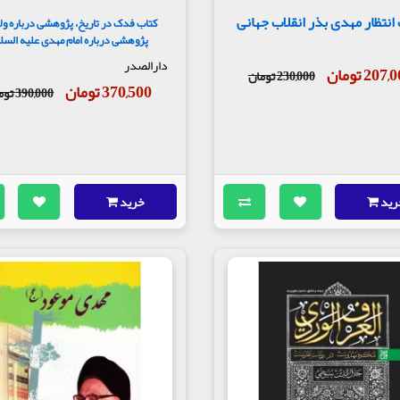
انتظار مهدی بذر انقلاب جهانی
کتاب فدک در تاریخ، پژوهشی درباره ول
پژوهشی درباره امام مهدی علیه السل
دارالصدر
207 تومان
230,000 تومان
370,500 تومان
390,000 تومان
رید
خرید