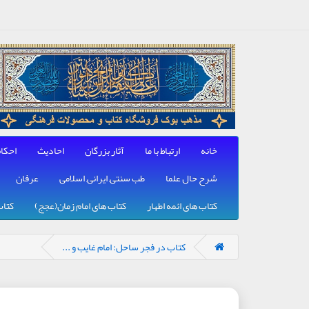
خانه
ارتباط با ما
آثار بزرگان
احادیث
احکا
شرح حال علما
طب سنتی, ایرانی, اسلامی
عرفان
کتاب های ائمه اطهار
کتاب های امام زمان(عجج)
کتاب
کتاب در فجر ساحل: امام غایب و ...