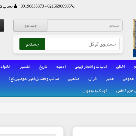
02166966905 - 09196835373
حساب کا
جستجو
جستجو
م
اخلاق
ادبیات و اشعار آیینی
ادعیه
تاریخ
تفسیر
خانواده
عمومی
غدیر
قرآن
مذهبی
مناقب و فضائل امیرالمومنین(ع)
 های فاطمی
کودک و نوجوان