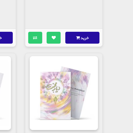
خرید
خ