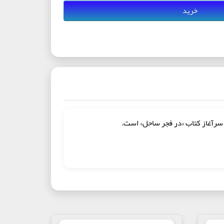
خرید
ز، سرآغاز كتاب «در فجر ساحل» است.