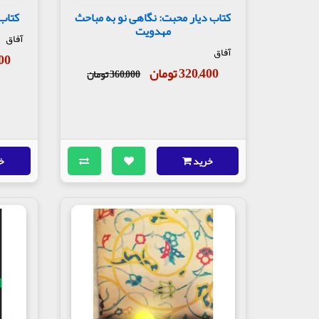
کتاب دیار محبت: نگاهی نو به مباحث
کتاب 
مهدویت
آفاق
آفاق
,000
320,400 تومان
360,000 تومان
خرید
خ