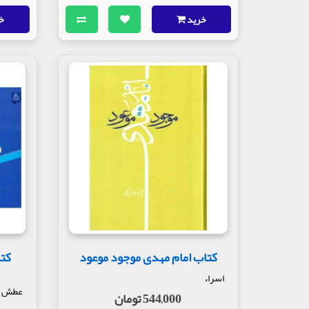
خرید
خ
کتاب امام مهدی موجود موعود
اسراء
عطش
544,000 تومان