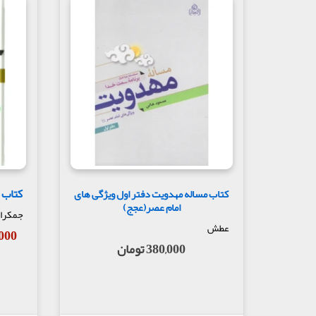
کتاب 
کتاب مساله مهدویت دفتر اول ویژگی های
امام عصر(عجج)
جمکرا
عطش
50,000
380,000 تومان