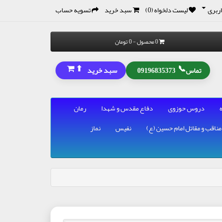
ربری
لیست دلخواه (0)
سبد خرید
تسویه حساب
0 محصول - 0 تومان
⬆
📞
سبد خرید
تماس
09196835373
دروس حوزوی
دفاع مقدس و شهدا
رمان
مناقب و مقاتل امام حسین (ع)
نفیس
نماز