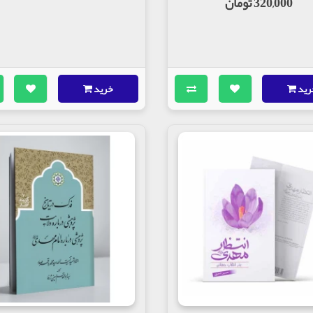
320,000 تومان
رید
خرید