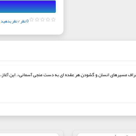
0 نظر
/
نظر بدهید
ا، انحراف مسيرهاى انسان و گشودن هر عقده ‏اى به دست منجى آسمانى». اين آغا