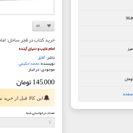
964
افزودن به لیست دلخواه
مقایسه این محصول
خرید کتاب در فجر ساحل: امام
یز
امام غایب و دنیای آینده
ناشر:
آفاق
نویسنده:
محمد حكيمي
موجودی: در انبار
ومان
145,000 تومان
 صفحه
🔔
این کالا قبل از خرید 
تعداد درخواستی شما