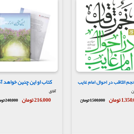
کتاب او این چنین خواهد آ
نجم الثاقب در احوال امام غایب
ن
آفاق
1,3 تومان
216,000 تومان
1,500,000 تومان
240,000 تومان