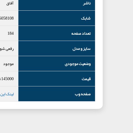
ناشر
آفاق
شابک
6058108
تعداد صفحه
184
سایز و مدل
رقعی شوم
وضعیت موجودی
موجود
قیمت
145000
ت
صفحه وب
لینک این