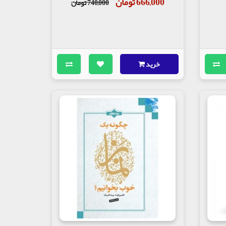
666,000 تومان
740,000 تومان
خرید