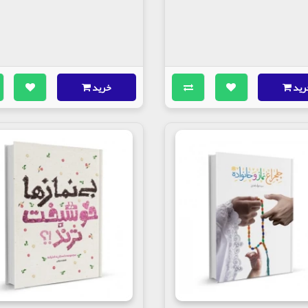
رید
خرید