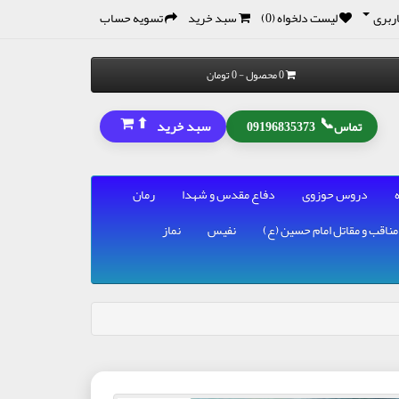
ربری
لیست دلخواه (0)
سبد خرید
تسویه حساب
0 محصول - 0 تومان
⬆
📞
سبد خرید
تماس
09196835373
دروس حوزوی
دفاع مقدس و شهدا
رمان
مناقب و مقاتل امام حسین (ع)
نفیس
نماز