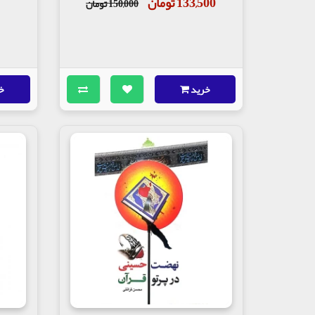
133,500 تومان
150,000 تومان
خرید
خ