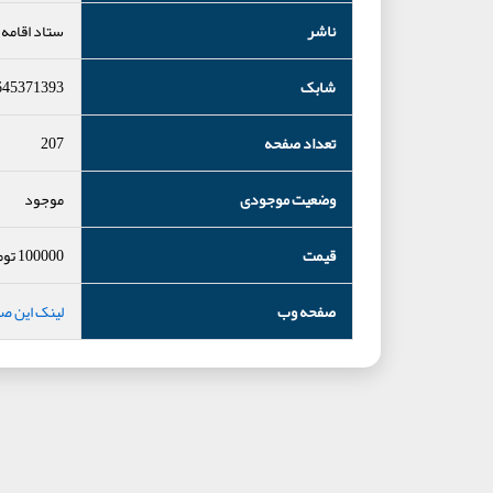
ناشر
ستاد اقامه 
شابک
645371393
تعداد صفحه
207
وضعیت موجودی
موجود
قیمت
100000
توم
صفحه وب
لینک این ص