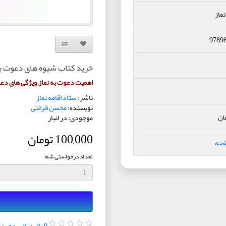
نماز
9789
افزودن به لیست دلخواه
مقایسه این محصول
خرید کتاب شیوه های دعوت به
اهمیت دعوت به نماز, ویژگی های دعو
ناشر:
ستاد اقامه نماز
نویسنده:
محسن قرائتی
ان
موجودی: در انبار
100,000 تومان
فحه
تعداد درخواستی شما
0 نظر
/
نظر بدهید