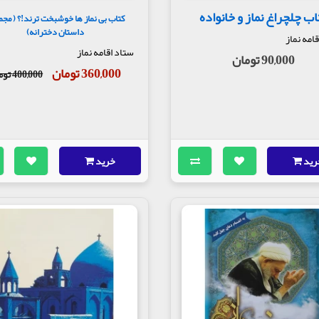
اب چلچراغ نماز و خانواده
کتاب بی نماز ها خوشبخت ترند!؟ ( مج
داستان دخترانه)
امه نماز
ستاد اقامه نماز
90,000 تومان
360,000 تومان
400,000 تومان
رید
خرید