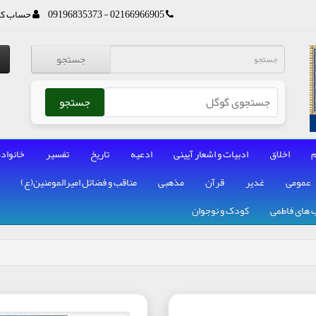
02166966905 - 09196835373
حساب کا
جستجو
جستجو
م
اخلاق
ادبیات و اشعار آیینی
ادعیه
تاریخ
تفسیر
خانواده
عمومی
غدیر
قرآن
مذهبی
مناقب و فضائل امیرالمومنین(ع)
 های فاطمی
کودک و نوجوان