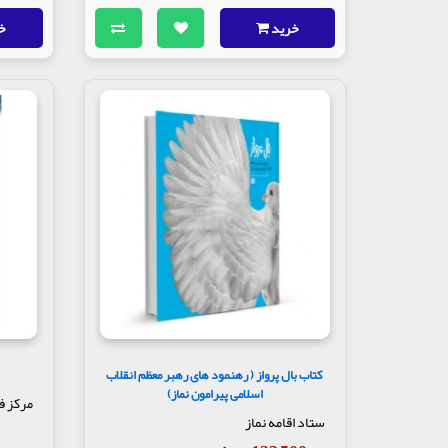
خرید
خ
کتاب بال پرواز ( رهنمود های رهبر معظم انقلاب
اسلامی پیرامون نماز)
مرکز ف
ستاد اقامه نماز