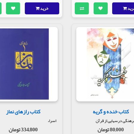
رید
خرید
کتاب خنده و گریه
کتاب رازهای نماز
رهنگی درسهایی از قرآن
اسراء
80,000 تومان
334,800 تومان