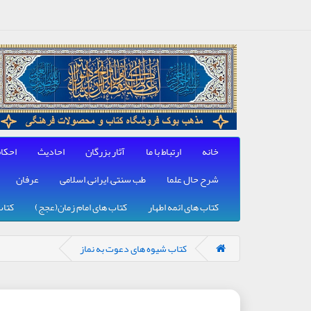
خانه
ارتباط با ما
آثار بزرگان
احادیث
احکا
شرح حال علما
طب سنتی, ایرانی, اسلامی
عرفان
کتاب های ائمه اطهار
کتاب های امام زمان(عجج)
کتاب
کتاب شیوه های دعوت به نماز