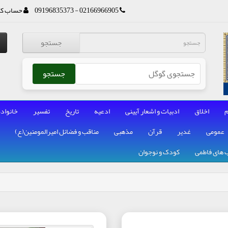
02166966905 - 09196835373
حساب کا
جستجو
جستجو
م
اخلاق
ادبیات و اشعار آیینی
ادعیه
تاریخ
تفسیر
خانواده
عمومی
غدیر
قرآن
مذهبی
مناقب و فضائل امیرالمومنین(ع)
 های فاطمی
کودک و نوجوان