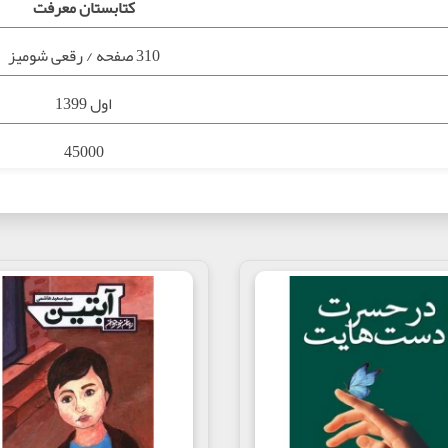
کتابستان معرفت
310 صفحه / رقعی شومیز
اول 1399
45000
ادبیات داستانی
9786226837415
خرید اینترنتی کتاب دوران کوران, سید حسام الدین رایگان