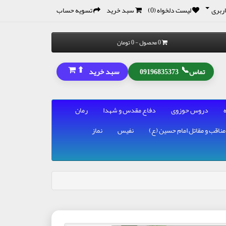
ربری
لیست دلخواه (0)
سبد خرید
تسویه حساب
0 محصول - 0 تومان
⬆
📞
سبد خرید
تماس
09196835373
دروس حوزوی
دفاع مقدس و شهدا
رمان
مناقب و مقاتل امام حسین (ع)
نفیس
نماز