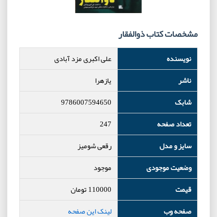
مشخصات کتاب ذوالفقار
نویسنده
علی اکبری مزد آبادی
ناشر
یازهرا
شابک
9786007594650
تعداد صفحه
247
سایز و مدل
رقعی شومیز
وضعیت موجودی
موجود
قیمت
110000
تومان
صفحه وب
لینک این صفحه