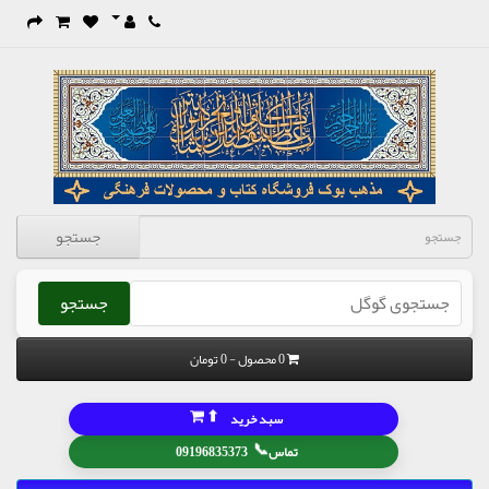
جستجو
جستجو
0 محصول - 0 تومان
⬆
سبد خرید
📞
تماس
09196835373