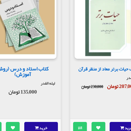
کتاب استاد و درس (رو
 حیات برتر معاد از منظر قرآن
آموزش)
قدر
لیله القدر
207 تومان
230,000 تومان
135,000 تومان
رید
خرید