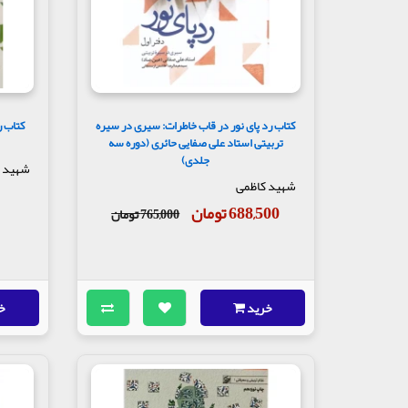
مولف: سید عبدالرضا هاشمی ارسنجانی
ناشر : انتشارات شهید کاظمی
کتاب رد پای نور در قاب خاطرات: سیری در سیره
کتاب ر
تربیتی استاد علی صفایی حائری (دوره سه
جلدی)
شهید 
شهید کاظمی
688,500 تومان
765,000 تومان
خرید
خ