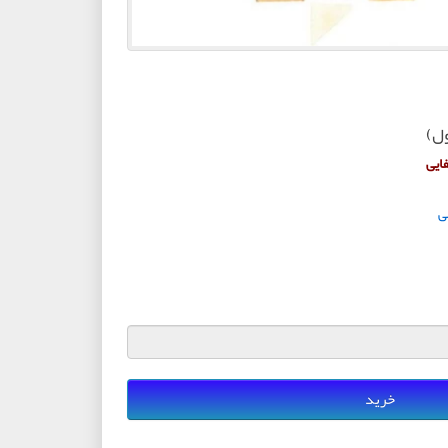
ول)
ایی
ی
خرید