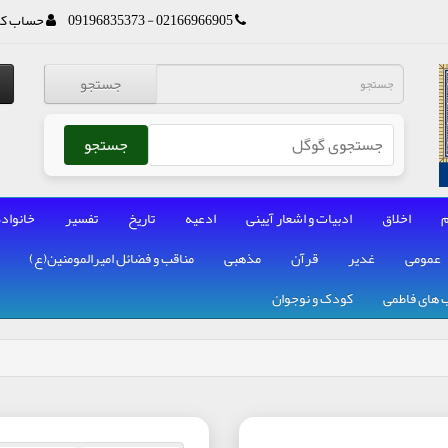
02166966905 - 09196835373
حساب کا
جستجو
جستجو
م
اخلاق
ادبیات و اشعار آیینی
ادعیه
تاریخ
تفسیر
خانواده
عمومی
غدیر
قرآن
مذهبی
مناقب و فضائل امیرالمومنین(ع)
 های فاطمی
کودک و نوجوان