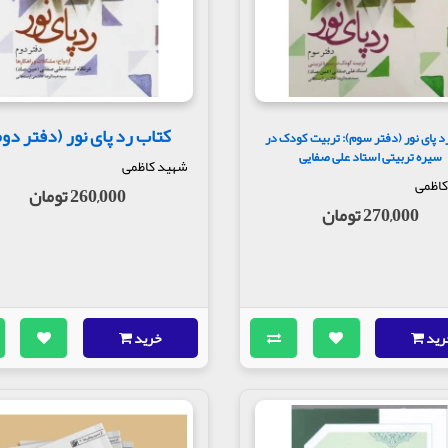
کتاب رد پای نور (دفتر دو
د پای نور (دفتر سوم): تربیت کودک در
سیره تربیتی استاد علی صفایی
شهید کاظمی
کاظمی
260,000 تومان
270,000 تومان
رید
خرید