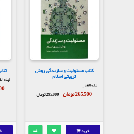
کتاب مسئولیت و سازندگی روش
کتاب
تربیتی اسلام
لیله ال
لیله القدر
,000
265,500 تومان
295,000 تومان
خرید
خ