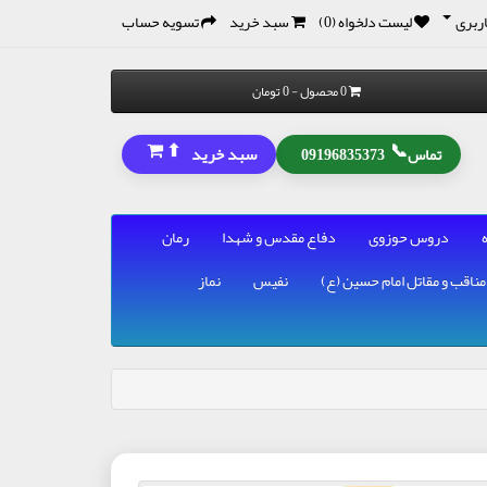
ربری
لیست دلخواه (0)
سبد خرید
تسویه حساب
0 محصول - 0 تومان
⬆
📞
سبد خرید
تماس
09196835373
دروس حوزوی
دفاع مقدس و شهدا
رمان
مناقب و مقاتل امام حسین (ع)
نفیس
نماز