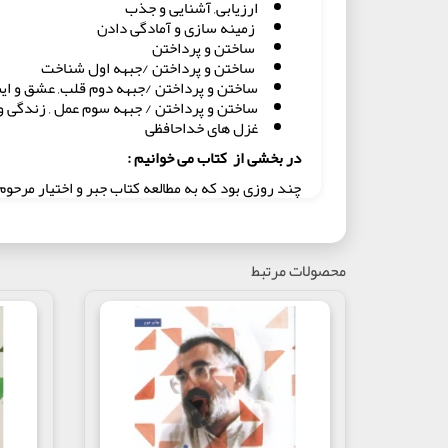
ارزیابی, آشنایی و جذب
زمینه سازی و آمادگی دادن
ساختن و پرداختن
ساختن و پرداختن /جبهه اول شناخت
ساختن و پرداختن /جبهه دوم قلب, عشق و ایم
ساختن و پرداختن / جبهه سوم عمل , زندگی 
غزل های خداحافظی
در بخشی از کتاب می خوانیم :
چند روزی بود که به مطالعه کتاب جبر و اختیار مرح
مثال ساده مساله را حل کند ولی من نمی توانستم مطلب
وقتی دیدم این سوال آسایش و آرامشم را سلب کرده چ
نشسته بودند . درهمین حال روبروی ایشان نشستم و ا
محصولات مرتبط
- حاج آقا من بالاخره نفهمیدم اختیار دارم یا نه , مجب
شما الان که داری چایی میریزی با اختیار خودت داری این
حاج آقا با یک پاسخ صاف و پوست کنده بدون اینکه مس
من جبر در اختیار و اخیار در عمل دارم ; یعنی مجبورم
مکثی کردم و گویی اکسیژن تازه ای به همه ی سلول 
( ردپای نور /جلد اول / صفحه 85 و 86 )