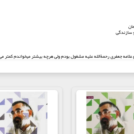
ان
و سازندگی
وم علامه جعفری رحمةالله علیه مشغول بودم ولی هرچه بیشتر میخواندم کمتر م
 را هضم کنم و این جمله حضرت که " لا جبر و لا تفویض بل امر بین الامرین "
اره ای ندیدم جز اینکه طبق معمول سراغ حاج آقا بروم و مساله را از ایشان 
نباری از اطلاعات به هم ریخته و آشفته را جلویشان ریختم و گفتم :
ورم یا مجبور نیستم ؟
 کار رو می کنی یا با اختیار خدا ؟! الان مجبوری که داری چایی میریزی یا مختار ؟
اله را طول بدهد غائله را ختم کرد و گفت :
 مختار باشم و مختارم عمل کنم !این یعنی همان امر بین الامرین .فهم این مسال
های مغزم رسیده باشد نفس عمیقی کشیده و گفتم ...