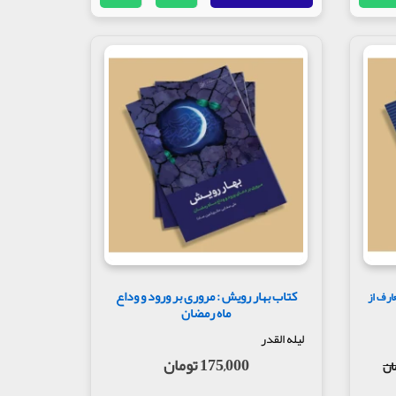
کتاب بهار رویش : مروری بر ورود و وداع
ارف از
ماه رمضان
لیله القدر
175,000 تومان