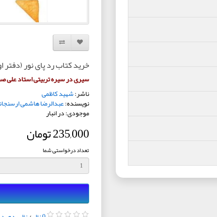
افزودن به لیست دلخواه
مقایسه این محصول
خرید کتاب رد پای نور (دفتر ا
سیری در سیره تربیتی استاد علی صف
ناشر:
شهید کاظمی
نویسنده:
عبدالرضا هاشمی ارسنجان
موجودی: در انبار
235,000 تومان
تعداد درخواستی شما
0 نظر
/
نظر بدهید