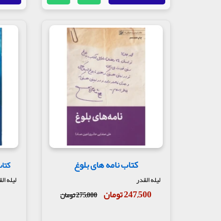
کتاب نامه های بلوغ
کتاب
لیله القدر
لیله ال
247,500 تومان
275,000 تومان