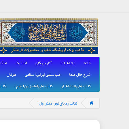
خانه
ارتباط با ما
آثار بزرگان
احادیث
احکا
شرح حال علما
طب سنتی, ایرانی, اسلامی
عرفان
کتاب های ائمه اطهار
کتاب های امام زمان(عجج)
کتاب
کتاب رد پای نور (دفتر اول)