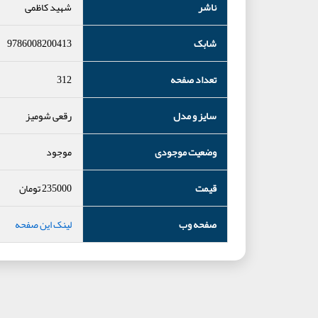
ناشر
شهید کاظمی
شابک
9786008200413
تعداد صفحه
312
سایز و مدل
رقعی شومیز
وضعیت موجودی
موجود
قیمت
235000
تومان
صفحه وب
لینک این صفحه