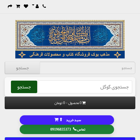
جستجو
جستجو
0 محصول - 0 تومان
⬆
سبد خرید
📞
تماس
09196835373