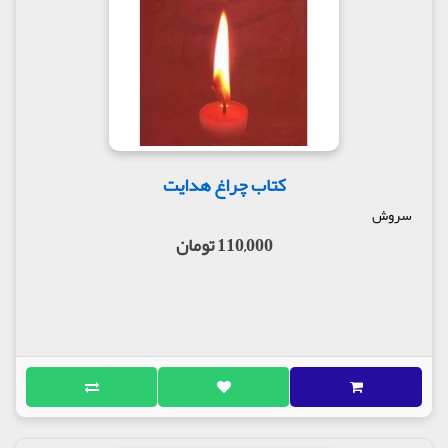
مولف : آیت الله استاد محمد شجاعی
ناشر : انتشارات سروش
کتاب چراغ هدایت
سروش
110,000 تومان