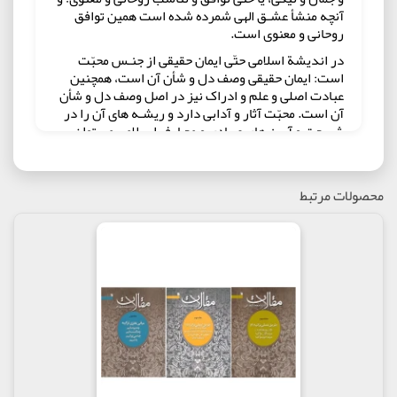
آنچه منشأ عشـق الهی شمرده شده است همین توافق
روحانی و معنوی است.
در اندیشة اسلامی حتّی ایمان حقیقی از جنـس محبّت
است: ایمان حقیقی وصف دل و شأن آن است، همچنین
عبادت اصلی و علم و ادراک نیز در اصل وصف دل و شأن
آن است. محبّت آثار و آدابی دارد و ریشـه های آن را در
شریعت و آیین های عبـادی و معـارف اسـلامی می توان
جست وجو کرد که در این کتاب به آن پرداخته شده
است.
آنچه قرآن در اين زمينه بيان می‌كند و اسراری كه در اين
محصولات مرتبط
آيات نهفته است، چيزی نيست كه بتوان در گفته‌ها و
نوشته‌ها آورد؛ زيرا علاوه بر اينكه حقايق نوری و مقاصد
عاليه قرآن كريم در اين حوزه مانند زمينه‌های ديگر، از ما
پوشيده است، آن مقدار هم كه فهميده می‌شود، ممكن
نيست همه آن به گفته و نوشته بيايد.برای این که این
قسمت به افرادی اختصاص دارد که از مکاشفات و
مشاهدات صحیح برخوردارند، یعنی یافتنی است و گفتنی
و شنیدنی محسوب نمی‌شود. قسمتی هم بسیار دقیق و
عمیق است و برای اکثر اشخاص قابل فهم و هضم نیست
و قسمتی نیز که می‌شود گفت و فهمید، احتیاج به شرح و
بسط طولانی دارد.