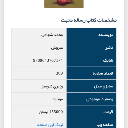
مشخصات کتاب رساله محبت
نویسنده
محمد شجاعی
ناشر
سروش
شابک
9789643767174
تعداد صفحه
309
سایز و مدل
وزیری شومیز
وضعیت موجودی
موجود
قیمت
155000
تومان
صفحه وب
لینک این صفحه