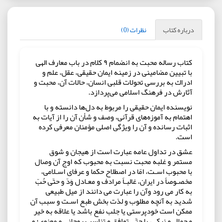
درباره کتاب
نظرات (0)
کتاب رساله محبت به انضمام ۹ كلام در باب معارف الهی
با تبيين مضامينی در زمينه ايمان حقيقی، عقل، علم و
ادراك به بررسی تحولات قلبی انسان، حالات آن، محبت و
آثارش در فرهنگ اسلامی می‌پردازد.
نويسنده ايمان حقيقی را مربوط به دل‌ها دانسته و با
اهتمام به آموزه‌های قرآنی، وصف و شأن آن را از آيات به
اثبات رسانده و آن را ويژگی اصلی مؤمنان معرفی كرده
است.
عشق در تداول عامه عبارت است از هیجان و شوق
مستمر و غلبه محبت نسبت به محبوب که اوج آن وصال
با محبوب اسـت، امّا در اصطلاح حکما و عرفای اسـلامی،
مخصـوصاً در ایران، غالبـاً مرادف و معـادل وَدّ و حتّی حُبّ
به کار می رود وآن را عبارت می دانند از میل طبیعی
شدید به آنچه مطلوب و لذت بخش طبع اسـت و سبب آن
ممکن است خودپرستی یا جلب نفع باشد یا علاقه به خیر
و جمال و نیکی، یا حتّی توافق و تناسب روحانی و معنوی؛ و