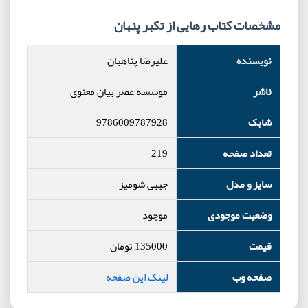
مشخصات کتاب رهایی از تکبر پنهان
نویسنده
علیرضا پناهیان
ناشر
موسسه عصر بیان معنوی
شابک
9786009787928
تعداد صفحه
219
سایز و مدل
جیبی شومیز
وضعیت موجودی
موجود
قیمت
135000
تومان
صفحه وب
لینک این صفحه