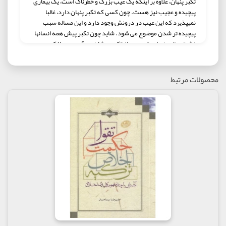
تکبر پنهان، علاوه بر اینکه یک عیب بزرگ و خطرناک است، یک بیماری
پیچیده و عجیب نیز هست. چون کسی که تکبر پنهان دارد، غالبا
نمیپذیرد که این عیب در درونش وجود دارد و این مساله سبب
پیچیده تر شدن موضوع می شود. شاید چون تکبر پیش همه انسانها
زشت و ناپسند است و همه از تکبر بدشان می آید، معمولا کسی
حاضر نیست به وجود آن در درون خود اعتراف کند؛ و به همین
راحتی، انسان در تشخیص تکبر دچار اشتباه می شود. در حالی که
تکبر پنهان آثار بسیار گسترده ای در روحیات و رفتار انسان به جای
محصولات مرتبط
میگذارد که با کمی دقت می توان آنها را مورد شناسایی قرار داد.
بیش از دشمنان حق که با تکبر نابود شده اند، طرفداران حق باید از
وجود تکبر پنهان در خود بترسند چون سرانجام وجود تکبر پنهان در
آدم های خوب، سرنوشت 6000 سال عبادت ابلیس است.
مولف : حجت الاسلام علیرضا پناهیان
ناشر: موسسه بیان معنوی