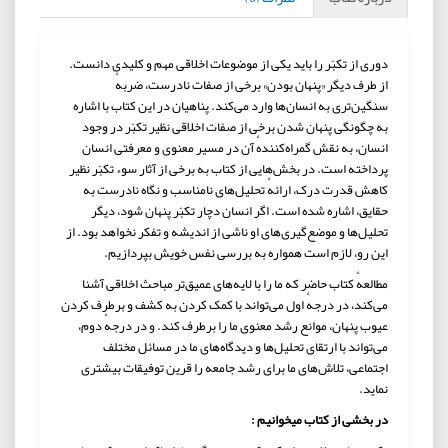
دوری از تکبّر را باید یکی از موضوعات اخلاقی مهم و کلیدی دانست.
از طرف دیگر «پنهان بودن» برخی از صفات نادرست، ضربهٔ
سنگین‌تری به انسان‌ها وارد می‌کند. پناهیان در این کتاب با اشاره
به چگونگی پنهان شدن برخی از صفات اخلاقی نظیر تکبّر در وجود
انسان، به نقش گمراه‌کنندهٔ آن در مسیر معنوی و معرفتی انسان
پرداخته است. در بخش‌هایی از کتاب به برخی از آثار سوء تکبّر نظیر
کاهش قدرت درک، ارائهٔ تحلیل‌های نامناسب و نگاه نادرست به
حقایق، اشاره شده است. اگر انسان دچار تکبّر پنهان شود، دیگر
تحلیل‌ها و موضع‌گیری‌های او ناشی از اندیشه و تفکر نخواهد بود. از
این رو، لازم است همواره به بررسی نفس خویش بپردازیم.
مطالعهٔ کتاب حاضر که ما را با لایه‌های عمیق‌تر مباحث اخلاقی آشنا
می‌کند، در درجهٔ اول می‌تواند با کمک کردن به کشف و برطرف کردن
عیوب پنهان، موانع رشد معنوی ما را برطرف کند. و در درجهٔ دوم،
می‌تواند با ارتقای تحلیل‌ها و دیدگاه‌های ما در مسائل مختلف
اجتماعی، تلاش‌های ما برای رشد جامعه را قرین توفیقات بیشتری
نماید.
در بخشی از کتاب میخوانیم :