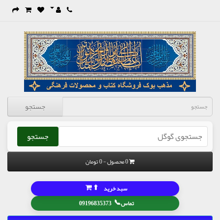
جستجو
جستجو
0 محصول - 0 تومان
⬆
سبد خرید
📞
تماس
09196835373