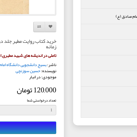
ام صادق (ع)
افزودن به لیست دلخواه
مقایسه این محصول
خرید کتاب روایت مطهر جلد دو
زمانه
تاملی در اندیشه های شهید مطهری, اس
ناشر:
بسیج دانشجویی دانشگاه امام
نویسنده:
حسین سوزنچی
موجودی: در انبار
120,000 تومان
تعداد درخواستی شما