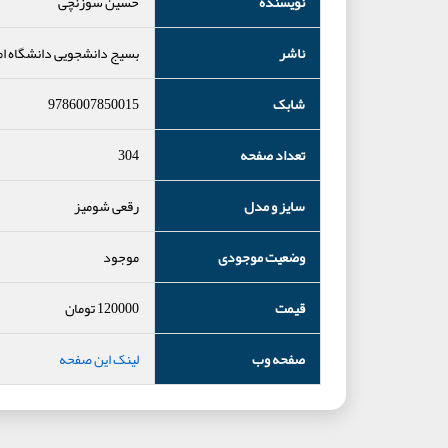
نویسنده
حسین سوزنچی
ناشر
بسیج دانشجویی دانشگاه ام
شابک
9786007850015
تعداد صفحه
304
سایز و مدل
رقعی شومیز
وضعیت موجودی
موجود
قیمت
120000
تومان
صفحه وب
لینک این صفحه