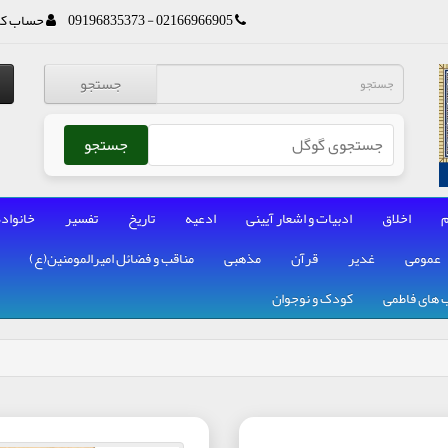
02166966905 - 09196835373
حساب کا
جستجو
جستجو
م
اخلاق
ادبیات و اشعار آیینی
ادعیه
تاریخ
تفسیر
خانواده
عمومی
غدیر
قرآن
مذهبی
مناقب و فضائل امیرالمومنین(ع)
 های فاطمی
کودک و نوجوان