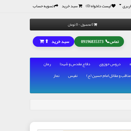
ربری
لیست دلخواه (0)
سبد خرید
تسویه حساب
0 محصول - 0 تومان
⬆
📞
سبد خرید
تماس
09196835373
دروس حوزوی
دفاع مقدس و شهدا
رمان
مناقب و مقاتل امام حسین (ع)
نفیس
نماز