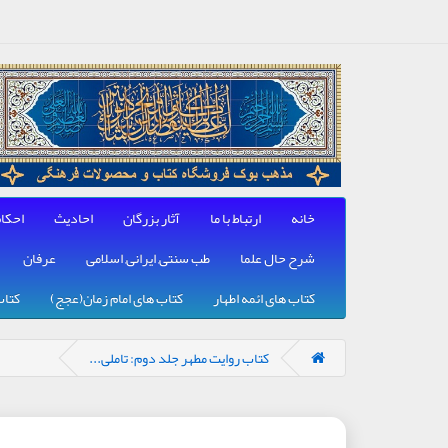
خانه
ارتباط با ما
آثار بزرگان
احادیث
احکا
شرح حال علما
طب سنتی, ایرانی, اسلامی
عرفان
کتاب های ائمه اطهار
کتاب های امام زمان(عجج)
کتاب
کتاب روایت مطهر جلد دوم: تاملی...