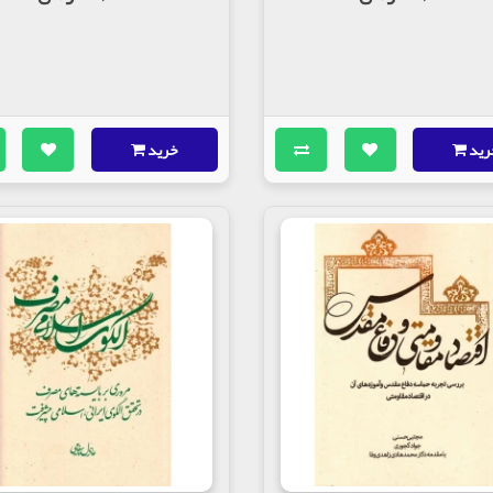
رید
خرید