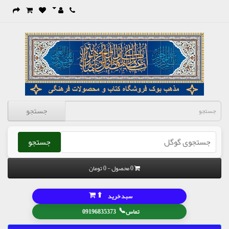
جستجو
جستجو
0 محصول - 0 تومان
⬆
سبد خرید
📞
تماس
09196835373