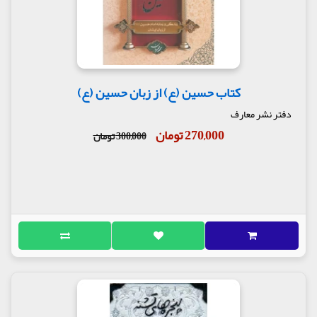
کتاب حسین (ع) از زبان حسین (ع)
دفتر نشر معارف
270,000 تومان
300,000 تومان