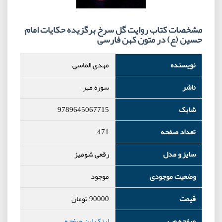
مشخصات کتاب روایت گل سرخ برگزیده حکایات امام
حسین (ع) در متون کهن فارسی
نویسنده
مهدی الماسی
ناشر
سوره مهر
شابک
9789645067715
تعداد صفحه
471
سایز و مدل
رقعی شومیز
وضعیت موجودی
موجود
قیمت
90000
تومان
صفحه وب
لینک این صفحه