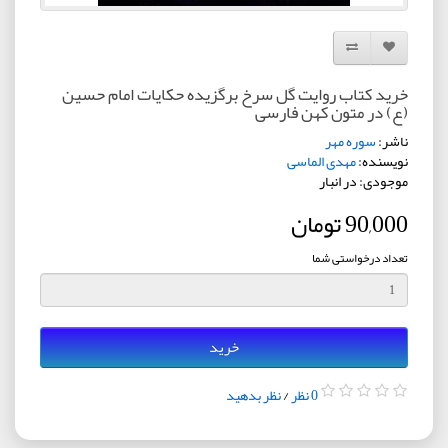
افزودن به لیست دلخواه
مقایسه این محصول
خرید کتاب روایت گل سرخ برگزیده حکایات امام حسین
(ع) در متون کهن فارسی
ناشر:
سوره مهر
نویسنده:
مهدی الماسی
موجودی: در انبار
90,000 تومان
تعداد درخواستی شما
خرید
0 نظر
/
نظر بدهید