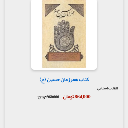
کتاب همرزمان حسین (ع)
انقلاب اسلامی
864,000 تومان
960,000 تومان