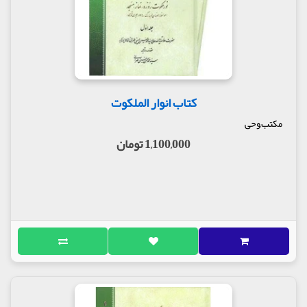
صلاة الجمعة
آیین رستگاری (مصاحباتی پیرامون سیر و سلوک
الی الله)
تفسیر آیه نور
مهر تابناک (یادنامه علامه سید علی قاضی)
انوار الملکوت (نور ملکوت روزه ، نماز ، مسجد ،
قرآن و دعا )[دو جلد]
کتاب انوار الملکوت
سالک آگاه (بیاناتی پیرامون علم و علماء)
شرح فقراتی از دعای افتتاح
مکتب,وحی
مولف : علامه سید محمد حسین حسینی طهرانی
1,100,000 تومان
ناشر : انتشارات علامه طباطبایی