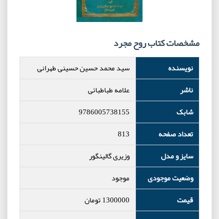
مشخصات کتاب روح مجرد
نویسنده
سید محمد حسین حسینی طهرانی
ناشر
علامه طباطبائی
شابک
9786005738155
تعداد صفحه
813
سایز و مدل
وزیری گالینگور
وضعیت موجودی
موجود
قیمت
1300000
تومان