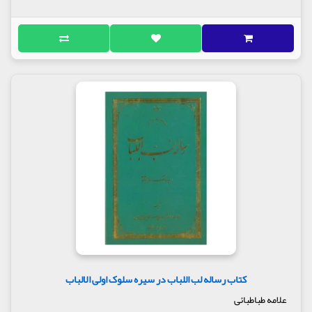
در کتاب معروف خود نور ملکوت قرآن
می‌نویسد:فردوسی با شاهنامه افسانه‌ای خود که کتاب
شعر (یعنی تخیلات و پندارهای شاعرانه) است خواست
باطلی را در مقابل قرآن علم کند و موهومی را در برابر
یقین بر سر پا دارد. خداوند وی را به سزای خودش در
دنیا رسانید، و از عاقبتش در آخرت خبر نداریم. وی
همچنین در پی اجرای سیاست‌های کاهش جمعیت در دههٔ
هفتاد مقطعی درس خود را تعطیل وتدوین کتاب کاهش
جمعیت ضربه‌ای سهمگین بر پیکر مسلمین پرداخت او در
این کتاب بحث کاهش جمعیت را نقشهٔ استعمار برای
مسلمانان دانست.
استادان :
اساتید عرفان:
سید هاشم حداد
سید محمدحسین طباطبایی(استاد عرفان و فلسفه
و حکمت و تفسیر ایشان)
محمدجواد انصاری همدانی
سید جمال‌الدین گلپایگانی
کتاب رساله لب اللباب در سیره سلوک اولی الالباب
سید رضا بهاءالدینی
علامه طباطبائی
شیخ عباس قوچانی