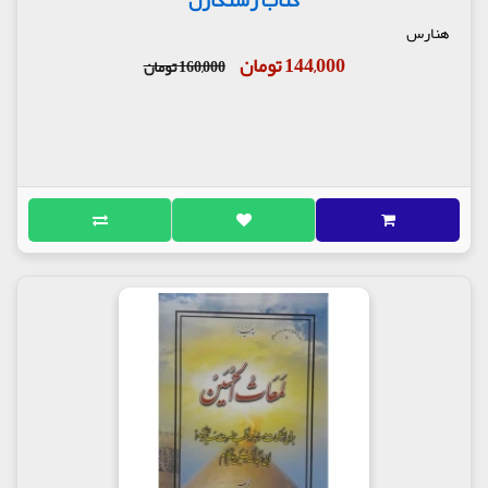
هنارس
144,000 تومان
160,000 تومان