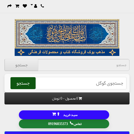
جستجو
جستجو
0 محصول - 0 تومان
⬆
سبد خرید
📞
تماس
09196835373