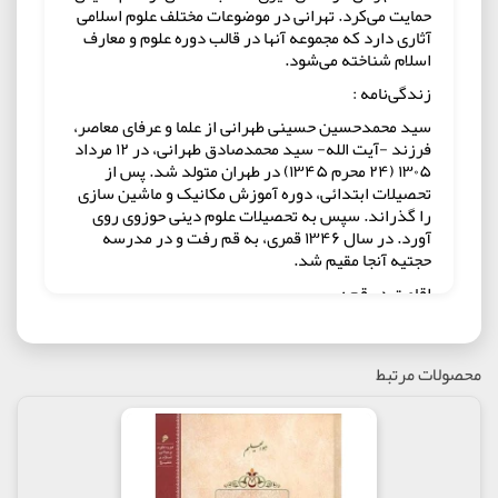
حمایت می‌کرد. تهرانی در موضوعات مختلف علوم اسلامی
آثاری دارد که مجموعه آنها در قالب دوره علوم و معارف
اسلام شناخته می‌شود.
زندگی‌نامه :
سید محمدحسین حسینی طهرانی از علما و عرفای معاصر،
فرزند -آیت الله- سید محمدصادق طهرانی، در ۱۲ مرداد
۱۳۰۵ (۲۴ محرم ۱۳۴۵) در طهران متولد شد. پس از
تحصیلات ابتدائی، دوره آموزش مکانیک و ماشین سازی
را گذراند. سپس به تحصیلات علوم دینی حوزوی روی
آورد. در سال ۱۳۴۶ قمری، به قم رفت و در مدرسه
حجتیه آنجا مقیم شد.
اقامت در قم :
وی از همان سالهای اول به جمع شاگردان علامه طباطبائی
پیوست و در سطوح مختلف علمی و مجاهدات عملی در طی
مدت ۷ سال از استادان آنجا، بهره‌های علمی فراوانی برد
محصولات مرتبط
و در همین مدت به درجه اجتهاد نائل آمد و از دیدگاه
عرفانی نیز مراتب توحید و تجرد را درنوردید بطوری‌که
علامه طباطبایی بسیار به وی عشق می‌ورزید، اوج این
علاقهٔ قلبی در پاسخ نامهٔ علامه طباطبایی به وی که در
خصوص هجرت به نجف استجازه کرده بودند منعکس