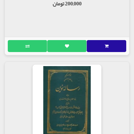
200,000 تومان
اساتید فقه و اصول:
سید حسین طباطبایی بروجردی
مرتضی حائری یزدی
شیخ عبدالجواد سدهی
سید محمد حجت کوه‌کمری
سید محمد محقق داماد
حاج شیخ حسین حلی
سید ابوالقاسم خویی (همچنین استاد تفسیر
ایشان)
سید محمود شاهرودی
استاد حدیث و رجال وی:
آقا بزرگ طهرانی
شاگردان :
سید محمدصادق حسینی طهرانی، (فرزند ارشد
ایشان)
سید محمدمحسن حسینی طهرانی (فرزند دوم
ایشان)
مرتضی مطهری
آثار :