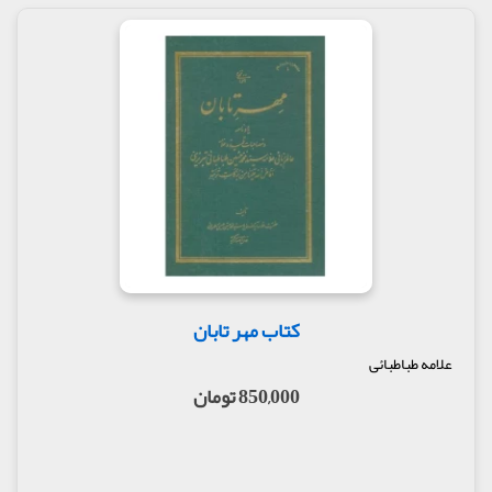
شخصت سیاسی و مبارزاتی وی :
وی همیشه تشکیل حکومت اسلامی را یک وظیفه الهی
می‌دانست و در قضایای ۱۵ خرداد با سابقه آشنایی‌اش با
آیت الله خمینی به همکاری و همفکری پرداخت. با پیروزی
انقلاب و تأسیس حکومت اسلامی، در شکل‌گیری قانون
اساسی و پیش نویس آن بر «حاکمیت اسلام و محوریت
ولایت فقیه» تأکید و جهت تصویب آن در مجلس خبرگان
تلاش کرد. وی در خلال ملاقات‌هایش با آیت الله خمینی،
دیدگاه‌ها و پیشنهادهایش را به واسطۀ آیت‌الله مرتضی
مطهری عرض کرد. او در سال ۱۴۰۰ ق، به امر استادش،
سیدهاشم حداد، از سیاست موجود کناره‌گیری کرد و به
مشهد رفت و مدت پانزده سال آخر عمر خود در آنجا بود.
در این مدت، علاوه بر ترویج دین و تربیت شاگردان و
طلاب، به تألیف و نشر (دوره علوم و معارف اسلام)
پرداخت و آثار بسیاری در همین زمینه از خود برجای
کتاب مهر تابان
گذاشت.
علامه طباطبائی
درگذشت :
850,000 تومان
علامه طهرانی، روز ۱۷ تیر ۱۳۷۴ (۹ صفر ۱۴۱۶) در مشهد
درگذشت. مدفن وی در قسمت جنوب شرقی صحن
انقلاب (عتیق) در آستانه کفشداری قرار دارد.
دیدگاه وی در مورد فردوسی :