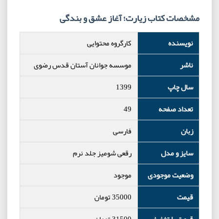
مشخصات کتاب زیارت؛ آغاز عشق و بندگی
نویسنده
کارگروه محتوایی
ناشر
موسسه جوانان آستان قدس رضوی
سال چاپ
1399
تعداد صفحه
49
زبان
فارسی
سایز و مدل
رقعی شومیز جلد نرم
وضعیت موجودی
موجود
قیمت
35000
تومان
قیمت با تخفیف
31500
تومان