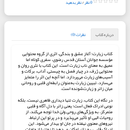
0 نظر
/
نظر بدهید
درباره کتاب
نظرات (0)
کتاب زیارت؛ آغاز عشق و بندگی، اثری از گروه محتوایی
مؤسسه جوانان آستان قدس رضوی، سفری کوتاه اما
عمیق به معنای ناب زیارت است. این کتاب با نثری روان و
محتوایی ژرف، در چهار فصل به چیستی، آداب، برکات و
آسیب‌های زیارت می‌پردازد. اما آنچه این اثر را متمایز
می‌سازد، تبیین زیارت به‌عنوان رابطه‌ای قلبی و روحانی
میان زائر و زیارت‌شونده است.
در نگاه این کتاب، زیارت تنها دیداری ظاهری نیست، بلکه
نوعی ادراک فعال است؛ یعنی زائر با دلِ آگاه و قلبی
متمرکز، به ویژگی‌های روحی ولیّ خدا توجه می‌کند، از
روحیات الهی او تأثیر می‌پذیرد و در پرتو این ارتباط،
نیروهای معنویِ نهفته در جان او بیدار می‌شود. این
ادراک قلبی، به زائر امکان می‌دهد تا نه‌تنها از حاجات