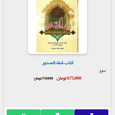
کتاب شفاءالصدور
نبوغ
675,000 تومان
750,000 تومان