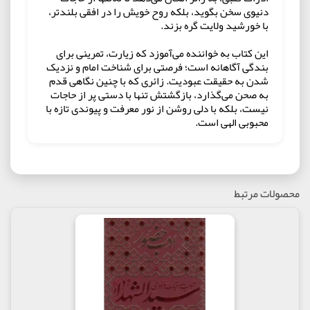
دنیوی سخن بگوید، بلکه روح خویش را در افقی بلندتر،
با خورشید ولایت گره بزند.
این کتاب به خواننده می‌آموزد که زیارت، تمرینی برای
بندگی آگاهانه است؛ فرصتی برای شناخت امام و نزدیک
شدن به حقیقت عبودیت. زائری که با چنین نگاهی قدم
به صحن می‌گذارد، بازگشتش تنها با دستی پر از حاجات
نیست، بلکه با دلی روشن از نور معرفت و پیوندی تازه با
محبوبی الهی است.
کتاب زیارت، آغاز عشق و بندگی را به چه کسانی معرفی
می‌کنیم؟
این کتاب را به زائران حرم امام رضا (علیه‌السلام)،
دانشجویان و علاقه‌مندان به معارف زیارت و سلوک
محصولات مرتبط
معنوی پیشنهاد می‌کنم. همچنین برای مربیان فرهنگی و
فعالان هیئتی منبعی موجز و مفید است.
در برشی از کتاب زیارت، آغاز عشق و بندگی می‌خوانیم:
خواندن نمازهای واجب و یا مستحبی در حرم های مطهر
معصومان لا نسبت به سایر اماکن فضیلت و ثواب
بیشتری دارد بسیاری از مجاوران اعتاب مقدسه، مقید
بوده اند که هر سه وعده نماز خود را در حرم های مطهر