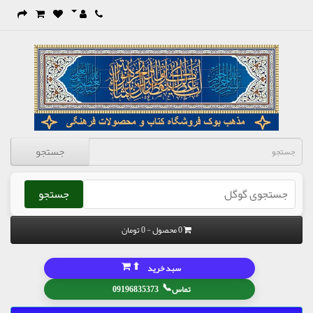
جستجو
جستجو
0 محصول - 0 تومان
⬆
سبد خرید
📞
تماس
09196835373