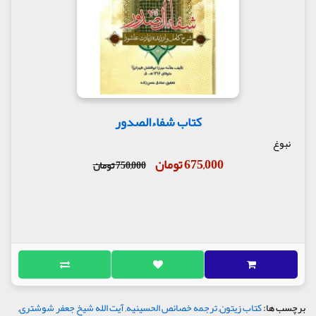
کتاب شفاءالصدور
نبوغ
675,000 تومان
750,000 تومان
برچسب ها:
کتاب زیتون
,
ترجمه خصائص الحسینیه
,
آیت الله شیخ جعفر شوشتری
,