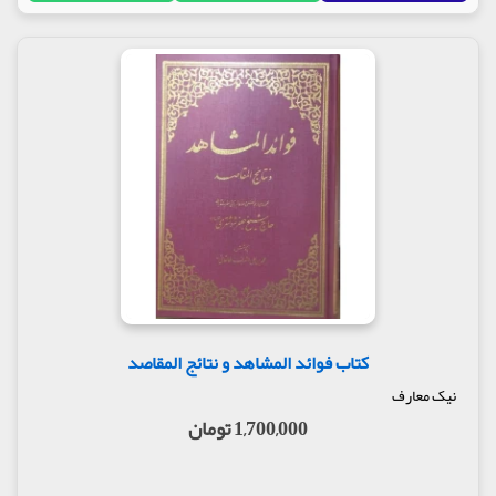
حسینی در میان موج ها و طوفان ها سرعت بیشتری دارد
و آسان تر به ساحل نجات می رسد. همچنین همه امامان
چراغ هدایتند، ولی محدوده استضائه به نور حسین علیه
السلام وسیع تر است. همه ائمه قلعه و پناه محکم و
نفوذناپذیرند، لکن راه قلعه و دژ حسینی هموارتر است.
در این حال بود که به نفس و شرکای آن گفتم: به سوی
درهای حسینی بشتابید و به سلامت و اطمینان خاطر وارد
آن شوید و به نام پروردگار سوار بر کشتی حسینی شوید
که خداوند آمرزنده و مهربان است. به این انوار حسینی
که به شما می نگرد، نظر کنید و از آن نور بر گیرید.
در این دم در نفس من شوق به این امر بیشتر شد، بویژه
درباره آنچه که قبلا از علایم ایمان در وجود خود ناامید
شده بودم، آنها را در وسایل حسینی یافتم و همچنین
اعمالی را که فاقد آن بودم، پیدا کردم و به دو مطلب
دست یافتم که اولی دلیل بر وجود ایمان و مطلب دوم
دلیل بر وجود اعمال و عدم بطلان آنها بود که تفصیل هر
کتاب فوائد المشاهد و نتائج المقاصد
یک به این شرح است:
نیک معارف
اما مطلب اول: الف: حسین علیه السلام فرمود: من کشته
اشک چشم هستم. نزد هیچ مؤمنی از من یاد نمی شود
1,700,000 تومان
مگر اینکه برای مصیبت های ما غمگین شود و گریه کند. و
این از صفات همه انبیاء علیهم السلام است. من این حالت
را هنگام شنیدن نام آن حضرت در خود یافتم از این رو