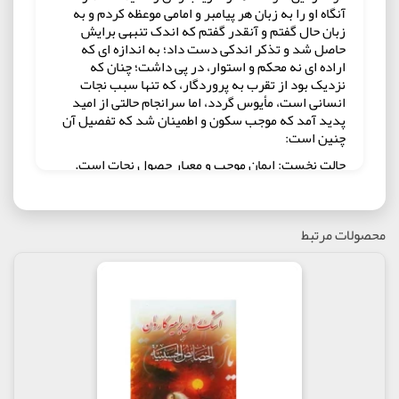
آنگاه او را به زبان هر پیامبر و امامی موعظه کردم و به
زبان حال گفتم و آنقدر گفتم که اندک تنبهی برایش
حاصل شد و تذکر اندکی دست داد؛ به اندازه ای که
اراده ای نه محکم و استوار، در پی داشت؛ چنان که
نزدیک بود از تقرب به پروردگار، که تنها سبب نجات
انسانی است، مأیوس گردد، اما سرانجام حالتی از امید
پدید آمد که موجب سکون و اطمینان شد که تفصیل آن
چنین است:
حالت نخست: ایمان موجب و معیار حصول نجات است.
آری، به ایمان که مدار قبول اعمال و شرط تحصیل نجات
از اهوال و خطرات است، نظر افکندم؛ متأسفانه از نشانه
های آن، چه ناقص و چه کامل اثری ندیدم، حتی از ضعیف
محصولات مرتبط
ترین درجات ایمان و عالی ترین آن در قلب و اعضای
خویش چیزی نیافتم که بتواند مانع از جاودانگی در آتش
باشد. بعد از مدت طولانی، به اخلاق پسندیده نظر کردم؛
شگفتا که رذایل و خلاف اخلاق پسندیده را در خویش
یافتم. اعمال صالح و طاعات و واجبات را مورد دقت قرار
دادم؛ دیدم که صحت پذیرش آن شرایطی دارد که من
حتی یک بار هم توفیق کسب آن را نداشته ام. در اینجا
بود که خوف بر من چیره شد و به سر حد قنوط و یأس
نزدیک شدم؛ اما: