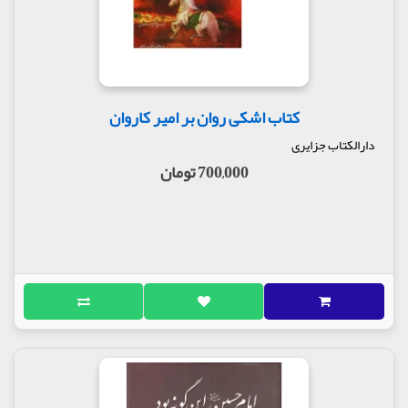
حالت دوم: ولایت اهل بیت کشتی نجات است.
در همان حال که خوف و یأس بر من چیره شده بود امعان
نظر کردم و وسایل سفر به سوی حق را مورد دقت قرار
داده؛ دیدم که اولا من از امت نبی امی صلوات الله علیه و
بخصوص از شیعیان علی و از موالیان اهل بیت علیهم
کتاب اشکی روان بر امیر کاروان
السلام می باشم؛ آنان که راه مستقیم و صراط قویم و
استوار و دژ محکم و ریسمان مستحکم الله و کشتی
دارالکتاب جزایری
نجاتند، که هر کس در آن کشتی نشیند حتما نجات یابد.
700,000 تومان
در این حال، حالت رجاء بر من عارض گردید و چراغ امیدی
در دلم برافروخت.
حالت سوم: محبت اهل بیت علیهم صلوات الله نشانه
هایی دارد.
پس دریافتم که وارد شدن در امت نبی اسلام صلی الله
علیه و آله، نیاز به اقتدا به آن حضرت و پیروی عملی از او
دارد.
و دیدم که شیعه راستین علی بودن نیاز به پیروی از آن
بزرگوار، در اعمال و اوصاف دارد و شخصی که محب اهل
بیت علیهم السلام است، باید یکی از نشانه های محبت و
ولایت در او محقق شده باشد؛ در حالی که من هیچ یک از
آن نشانه ها را در وجود خود نمی یابم. در این هنگام بود