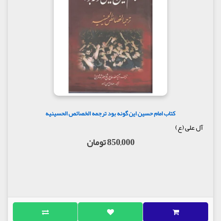
که مضطرب شده و خوف بر من چیره گشت؛ اما:
حالت چهارم: وسایل حسینی کارسازتر و دارای خصوصیتی
ویژه است.
در حال خوف و یأس غوطه ور بودم که ناگهان اندیشه
تقرب به ائمه علیهم السلام به من دست داد و دیدم که
جلیل ترین وسایل از نظر فایده و عظیم ترین از نظر ثواب
و پاداش، و عمومی ترین، شامل ترین و فراگیرترین همه از
نظر حقیقت و منفعت و از جهت درجه و مقام، همانا وسایل
حسینی، سید جوانان اهل بهشت، والد ائمه معصومین و
سرور مظلومان، حضرت ابا عبدالله الحسین می باشد. و
دریافتم که توسل به ایشان، دارای خصوصیتی منحصر به
کتاب امام حسین این گونه بود ترجمه الخصائص الحسینیه
فرد و امتیازی مخصوص است که حتی شامل افضل از
آل علی (ع)
ایشان هم نمی شود؛ چرا که تفاوت در فضیلت مقامی
850,000 تومان
است، و اتحاد انوار و طینت آنها، مقام و خصوصیتی دیگر.
پس در توسل به حسین علیه السلام، در روی آوردن به
درگاه خداوندی، خصوصیتی یافتم؛ چرا که آن حضرت دری
از درهای بهشت و کشتی نجات و چراغ هدایت است.(2) و
با اینکه مقام نبوت و همه ائمه علیهم السلام درهای
بهشتند، لکن باب الحسین، برای روندگان وسیع تر است.
همه ائمه علیهم السلام کشتی های نجاتند، اما کشتی