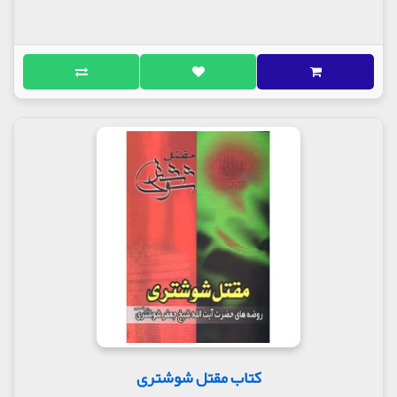
به اندکی از ایمان - حداقل در حد رفع جاودانگی در جهنم
- در وجودم پی بردم.
ب: آنگاه که ماه محرم و عاشورا فرا می رسد دچار غم
شده و حزن و اندوه بر من روی می آورد.
ائمه علیهم السلام نیز چنین بوده اند، و این امر را دلیل بر
وجود اثری از ولایت ائمه در خود یافتم، چرا که گفته اند:
شیعیان ما کسانی هستند که از زیادی گل طینت ما
آفریده شده اند و به نور ولایت ما عجین گردیده اند، به
آنان می رسد آنچه به ما می رسد. و اخبار نیز دلالت بر
این معنا دارد که هر گاه محرم می شد، آثار گریه و اندوه
بر هر یک از امامان عارض می گردید.
هیچ کس در ایام محرم امام صادق علیه السلام را خندان
ندید و حضرت رضا علیه السلام در همه ایام عاشورا
غمگین و محزون بودند و رنگ حضرت در اثر مصیبت
حسین علیه السلام متغیر بود. حضرت در مجلس عزای
حسینی می نشست و اهل بیتش نیز در پس پرده به عزای
حسینی می نشستند. هر گاه کسی بر ایشان وارد می شد
و اهل شعر بود، دستور می دادند درباره امام حسین
علیه السلام مطلبی انشاء کند. چنانچه در قضیه دعبل
خزاعی آمده است، و اگر کسی نبود حضرت خود مصائب
کتاب مقتل شوشتری
جدش را یاد می کرد.