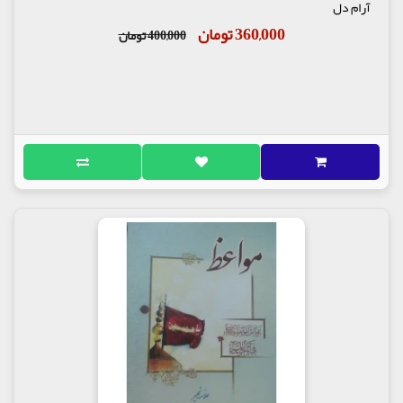
آرام دل
در روایت ریان بن شبیب آمده است که، وقتی روز اول
360,000 تومان
400,000 تومان
محرم بر حضرت وارد شدم، فرمود: ای پسر شبیب اگر می
خواهی گریه کنی، بر حسین گریه کن که او را [از قفا] سر
بریدند و با او هیجده نفر از اهل بیتش، کشته شدند.
مولف : آیت الله شیخ جعفر شوشتری
ناشر: نشر هفت