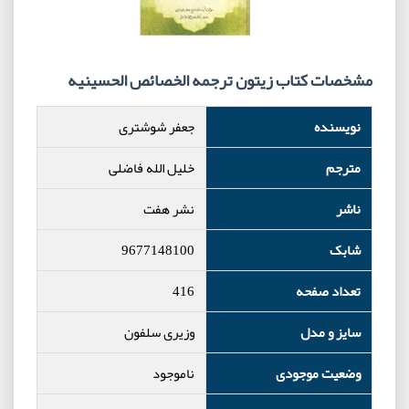
مشخصات کتاب زیتون ترجمه الخصائص الحسینیه
نویسنده
جعفر شوشتری
مترجم
خلیل الله فاضلی
ناشر
نشر هفت
شابک
9677148100
تعداد صفحه
416
سایز و مدل
وزیری سلفون
وضعیت موجودی
ناموجود