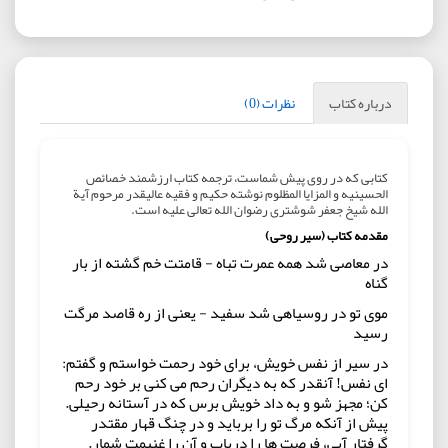
درباره کتاب
نظرات (0)
کتابی که در روی پیش شماست، ترجمه کتاب ارزشمند خصائص
الحسینیه و المزایا المظلوم نوشته حکیم و فقیه عالیقدر مرحوم آیة
الله شیخ جعفر شوشتری رضوان الله تعالی علیه است.
مقدمه کتاب (سیر روحی)
در معاصی شد همه عمرت تباه - قامتت خم گشته از بار
گناه
موی تو در روسیاهی شد سفید - یعنی از ره قاصد مرگت
رسید
در سیر از نفس خویش، برای خود رحمت خواستم و گفتم:
ای نفس! آنقدر که به دیگران رحم می کنی بر خود رحم
کن؛ مجهز شو و به داد خویش برس که در آستانه رحیلی.
پیش از آنکه مرگ تو را برباید و در چنگ قهار مقتدر
گرفتار آیی، فرصت ها را دریاب و آن را غنیمت شمار.