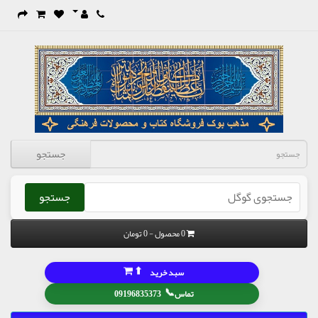
جستجو
جستجو
0 محصول - 0 تومان
⬆
سبد خرید
📞
تماس
09196835373