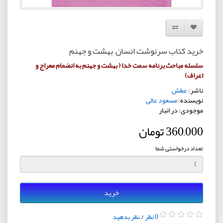
افزودن به لیست دلخواه
مقایسه این محصول
خرید کتاب سرنوشت انسان, بهشت و جهنم
سلسله مباحث برنامه سمت خدا ( بهشت و جهنم به انضمام معراج و
اعراف)
ناشر:
عطش
نویسنده:
مسعود عالی
موجودی: در انبار
360,000 تومان
تعداد درخواستی شما
خرید
0 نظر
/
نظر بدهید