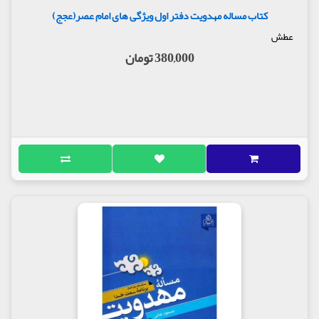
کتاب مساله مهدویت دفتر اول ویژگی های امام عصر(عجج)
عطش
380,000 تومان