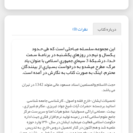
درباره کتاب
نظرات (0)
این مجموعه،سلسـله مبـاحثی است که طی حـدود
یـکسال و نیم در روزهاي یکشـنبه در برنامـۀ سـمت
خـدا، درشـبکۀ 3 سیماي جمهوري اسـلامی با عنوان«یاد
مرگ» مطرح میشدو به درخواست بسـیاري از بینندگان
محترم، اینک به صورت کتاب به نگارش در آمده است.
حجت الاسلام والمسلمین استاد مسعود عالی متولد 1342 در تهران
می باشد.
تحصیلات ایشان: خارج فقه و اصول ، کارشناسی جامعه شناسی ,
اساتید برجسته: حضرات آیات شیخ جواد تبریزی ، مکارم شیرازی ،
بهجت ، مصلحی اراکی, مسولیتها: عضو هیات امنا و سرپرست مرکز
جامع علوم اسلامی که در زمینه تولید نرم افزار فکری جهت اداره
حکومت اسلامی فعالیت مینماید, ایشان در سال ۱۳۶۰ وارد حوزه
علمیه شد و هم اکنون در کنار تحصیل دروس خارج، به تدریس
دروس مقدمات و سطح حوزه و درس اخلاق مشغول می باشند. حجت