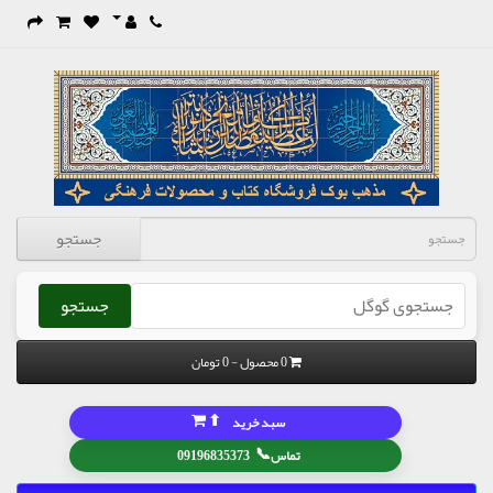
جستجو
جستجو
0 محصول - 0 تومان
⬆
سبد خرید
📞
تماس
09196835373