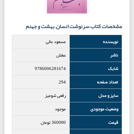
مشخصات کتاب سرنوشت انسان, بهشت و جهنم
نویسنده
مسعود عالی
ناشر
عطش
شابک
9786006281674
تعداد صفحه
294
سایز و مدل
رقعی شومیز
وضعیت موجودی
موجود
قیمت
360000
تومان