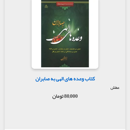
کتاب وعده های الهی به صابران
عطش
80,000 تومان