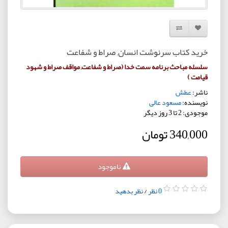
افزودن به لیست دلخواه
مقایسه این محصول
خرید کتاب سرنوشت انسان, صراط و شفاعت
سلسله مباحث برنامه سمت خدا (صراط و شفاعت, مواقف صراط و شهود
قیامت )
ناشر:
عطش
نویسنده:
مسعود عالی
موجودی: 2 تا 3 روز دیگر
340,000 تومان
ناموجود
0 نظر
/
نظر بدهید