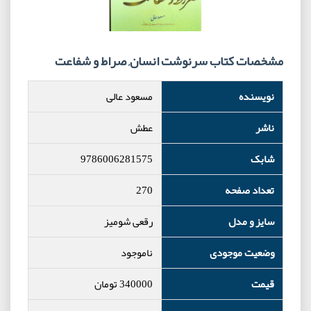
مشخصات کتاب سرنوشت انسان, صراط و شفاعت
نویسنده
مسعود عالی
ناشر
عطش
شابک
9786006281575
تعداد صفحه
270
سایز و مدل
رقعی شومیز
وضعیت موجودی
ناموجود
قیمت
340000
تومان