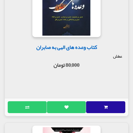
کتاب وعده های الهی به صابران
عطش
80,000 تومان