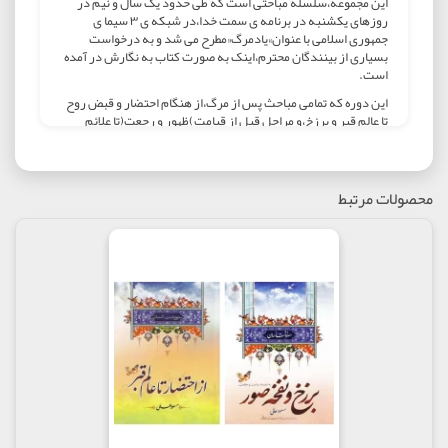
این مجموعه،سلسله مباحثی است که طی حدود یک سال و نیم در
روزهای یکشنبه در برنامه ی سمت خدا،در شبکه ی ۳ سیما ی
جمهوری اسلامی با عنوان»یادمرگ«مطرح می شد و به درخواست
بسیاری از بینندگان محترم،اینک به صورت کتاب به نگارش در آمده
است.
این دوره که تمامی مباحث پس از مرگ،از هنگام احتضار و قبض روح
تا عالم قبر و برزخ،و مراحل قبل از قیامت)ظهور و رجعت(تا علائم
قیامت و نفخ صور و مواقف و عقبات آن را شامل می شود،در عین عمق
و اتقان،با بیانی ساده و گویا و با استفاده فراوان از آیات و خصوصا
روایات اهل بیت علیهم السلام ،که تنها راه اطمینان بخش شناخت
جزئیات زندگی اخروی است،مطرح شده و از گریزها و نکته های
محصولات مرتبط
اخلاقی و خاطرات عالمان و عارفان نیز بهره فراوان برده است.امید که
خدمتی به ارتقاء و تعمیق فرهنگ دینی و پالایش جامعه ی اسلامی مان
باشد.
از بخش چهل و یکم تا پنجاه و سوم در جلد چهارم این کتاب«صراط و
شفاعت» می باشد که به ترتیب عبارتند از:
بخش چهل و یکم:مواقف صراط(۱)
بخش چهل و دوم:مواقف صراط(۲)
بخش چهل و سوم:مواقف صراط(۳)
بخش چهل و چهارم:مواقف صراط،مرصاد
بخش چهل و پنجم:مواقف خمس و زکات و ...