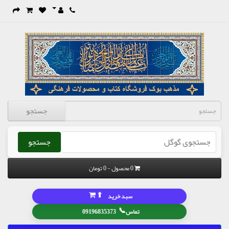
جستجو
جستجو
0 محصول - 0 تومان
⬆
سبد خرید
📞
تماس
09196835373