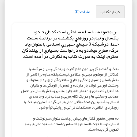
درباره کتاب
نظرات (0)
این مجموعه،سلسـله مبـاحثی است که طی حـدود
یـکسال و نیم در روزهاي یکشـنبه در برنامـۀ سـمت
خـدا، درشـبکۀ 3 سیماي جمهوري اسـلامی با عنوان«یاد
مرگ» مطرح میشدو به درخواست بسـیاري از بینندگان
محترم، اینک به صورت کتاب به نگارش در آمده است.
بحث و گفت و گو پیرامون عالم آخرت و زندگی پس از مرگ،تنها
کنکاش از موضوع دینی و اعتقادی نیست،بلکه علاوه بر آگاهی از
بخش اصلی و عمیق زندگی و خارج ساختن آن از چهره ای مخوف و
وحشت آور،می تواند باز دارنده ی نفس از آلودگی ها و طغیان
ها،کنترل کننده ی جامعه از ناهنجاری ها،نیرو بخش انسان در تحمل
مصائب و سختی ها و در یک کلام مربی و مهذب فرد و جامعه ی
انسانی باشد.و این هدف وقتی عملی تر می گردد که این مباحث با
رویکردی اخلاقی،با مستندات قرآنی و روایتی توأم شود.
به همین منظور گفتارهای پیش رو،تحت عنوان»سرنوشت و
انسان«توسط حجت الاسلام و المسلمین استاد مسعود عالی تهیه و
تدوین گردیده است.