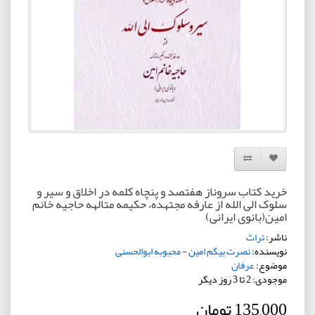
افزودن به لیست دلخواه
مقایسه این محصول
خرید کتاب سروناز هفتصد و پنچاه کلمه در اخلاق و سیر و
سلوک الی الله از عارفه مجتهده، حکیمه متالهه حاجیه خانم
امین(بانوی ایرانی)
ناشر:
تراث
نویسنده:
نصرت بیگم امین
-
محبوبه ابوالحسنی
موضوع:
عرفان
موجودی: 2 تا 3 روز دیگر
135,000 تومان