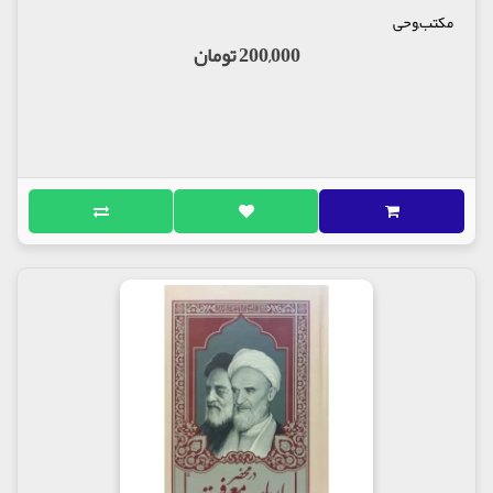
مکتب,وحی
200,000 تومان