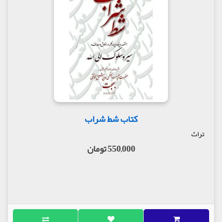
کمک او (سبحانه) بوده است».
از بانو مجتهده امین آثار مکتوب فراوانی بجا مانده است
که اگر علاقه‌مند به خواندن بخشی از مهمترین توصیه‌های
اخلاقی و سلوکی او باشید، خواندن کتاب «سرو ناز» یکی از
بهترین راه‌ها است. سرو ناز با زیر عنوان «هفتصد و پنجاه
کلمه در اخلاق و سیر و سلوک الی الله از عارفه مجتهده،
حکیمه متالهه حاجیه خانم امین» منتشر شده است.
گردآورنده این کتاب با مراجعه به آثار بانو امین این
سخنان را گلچین نموده و در کنار یکدیگر قرار داده است.
گردآورنده «سرو ناز» که پیش از این کتاب «باده گلگون»
را منتشر کرده بود، در مقدمه کتاب حکایت شکل گرفتن
کتاب شط شراب
آن را چنین بیان کرده است: «پس از آنکه کلمات حضرت
تراث
جمال العارفین آیت الله میرزا جواد آقا ملکی
تبریزی(قدس سره) را تنظیم نمودم و به نام باده گلگون
550,000 تومان
انتشار یافت، شبی در عالم رویا صدایی شنیدم که
میدانستم صدای حاجیه خانم امین (قدس سرها)
می‌باشد. ایشان به این ناچیز فرمودند: همانطور که
کلمات میرزا را جمع اوری کردی، کلمات مرا هم جمع آوری
کن.»
اینچنین است که کتاب سرو ناز شکل میگیرد؛ کتابی ۵۶۰
صفحه ای با مقدمیه‌ای خواندنی درباره زندگی و شخصیت