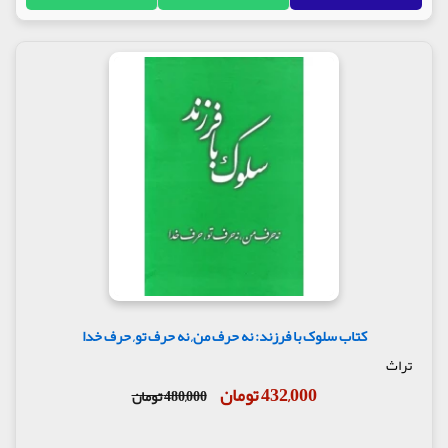
کتاب سلوک با فرزند: نه حرف من, نه حرف تو, حرف خدا
تراث
432,000 تومان
480,000 تومان