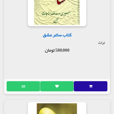
کتاب ساغر عشق
تراث
580,000 تومان