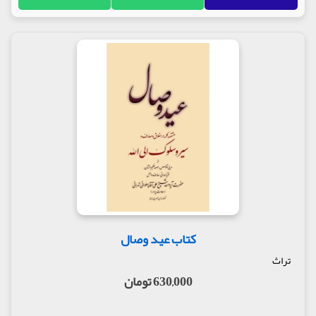
بانو امین و جایگاه وی نزد علما و بزرگان و عرفا، و در ادامه
۷۵۰ نکته و درس اخلاقی و توحیدی از او.
در مقدمه کتاب و درباره زندگی بانو امین آمده است
:
«این بانوی مجتهده ایرانی به قدری مراقب انجام وظایف
عبودی‌اش بوده که اشتغال به امری از امور، او را از
وظیفه دیگرش باز نمی‌داشته است. هنگام سفرهای
تجاری همسرش، درس را تعطیل میکرده و با او همسفر
می‌شده و هنگامی که مشغول نماز نافله بوده با آمدن
همسرش نماز مستحبی را رها می‌کرده و به وظایف
همسری‌اش می‌پرداخته و در عین حال روزی که فرزندش
از دنیا می‌رود، استادش می‌خواهد که درس را تعطیل
کند، اما این بانوی وظیفه شناس در پاسخ استادش
می‌گوید: او رفت به رحمت خدا، ما چرا درس را تعطیل
کنیم؟!»
اما گردآورنده کتاب تعبیر جالبی نیز پیرامون این کتاب
کتاب عید وصال
دارد
:
تراث
«همانطوری که در مقدمه کتاب باده گلگون متذکر
شده‌ام، اینگونه کتاب‌ها باید بصورت بالینی باشد، یعنی
630,000 تومان
در هر شب چند کلمه‌ای از آن مطالعه شود و با تدبر و
تفکر در آن، مثل غذای جسمانی هضم شود و نقص‌ها و