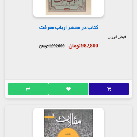
کتاب در محضر ارباب معرفت
فیض فرزان
982,800 تومان
1,092,000 تومان