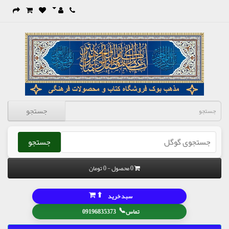
جستجو
جستجو
0 محصول - 0 تومان
⬆
سبد خرید
📞
تماس
09196835373