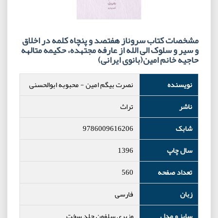
مشخصات کتاب سروناز هفتصد و پنچاه کلمه در اخلاق
و سیر و سلوک الی الله از عارفه مجتهده، حکیمه متالهه
حاجیه خانم امین(بانوی ایرانی)
نویسنده
نصرت بیگم امین
-
محبوبه ابوالحسنی
ناشر
تراث
شابک
9786009616206
سال چاپ
1396
تعداد صفحه
560
زبان
فارسی
سایز و مدل
وزیری سلفون جلد سخت