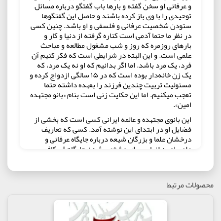
و عرفانی او سخن گفته و بارها باب گفتگو درباره مسائل
توحیدی را با وی باز کرده باشند و حاصل این گفتگوها
ستودن شخصیت عرفانی و فلسفی و او باشد. چنین کسی
در نظر ما حتما آدمی است کناره گرفته از دنیا و کار و
بارهای روزمره که روز و شب مشغول مطالعه و مباحث
علمی است. و این البته در شرایطی است که فکر کنیم آن
فرد، یک مرد باشد. اما اگر بدانیم که او نه یک مرد، که
یک زن خانه‌دار بوده است که در ۱۵ سالگی ازدواج کرده و
مسئولیت تربیت چندین فرزند را بعهده داشته حتما
تعجب میکنیم. اما این حکایت زنی است بنام «بانو مجتهده
امین».
این بانوی مجتهده و عالمه ایرانی کسی است که بخشی از
فضایل او در ابتدای این نوشته آمد. کسی که تعاریف
درخشان علما و بزرگان شیعه درباره جایگاه عرفانی و
علمی او به تنهایی برای مشخص شدن جایگاهش کافی
است. بانویی که همه این مدارج عرفانی و علمی را در
شرایطی بدست آورد که کوچکترین اهمالی در انجام
وظایف خود در قبال همسر و فرزندانش انجام نداد و در
محصولات مرتبط
کنار انجام این وظایف توانست به چنان درجه‌ای برسد که
بگوید: در نوشته‌هایم کمتر از امور خارجی کمک گرفته‌ام،
نمیگویم که از غیب خبر دارم، اما اغلب معنویات و معارف
را از استاد فرا نگرفته‌ام و غالب نوشته‌هایم با ارشاد و